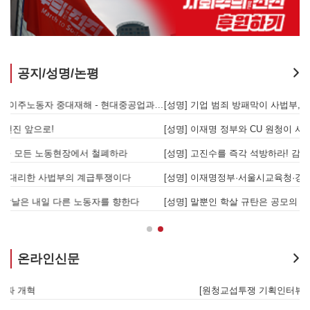
공지/성명/논평
[성명] 또다시 발생한 현대중공업 이주노동자 중대재해 - 현대중공업과 한국 정부, 우즈베키스탄 노동청을 규탄한다
[성명] 기업 범죄 방패막이 사법부, 변하지 않는 체제의 실체 - 아리셀 참사 주범 박순관 4년 선고에 부쳐
[성명] 이재명 정부와 CU 원청이 서광석을 죽였다! - 고 서광석 동지의 죽음을 애도하며
[
[성명] 고진수를 즉각 석방하라! 감옥에 가야할 자는 주명건과 정근식이다!
[
[성명] 이재명정부·서울시교육청·경찰의 폭력 탄압을 규탄한다! 지혜복 교사와 연대자들을 즉각 석방하라!
[
[성명] 말뿐인 학살 규탄은 공모의 또 다른 이름이다! 평화활동가 여권 무효화 지금 당장 철회하라!
[
온라인신문
[원청교섭투쟁 기획인터뷰4] 원청교섭은 선택 아닌 필수! 7.15 총파업은 자본에 원청교섭 시작을 알리는 첫걸음이자 선전포고다
보