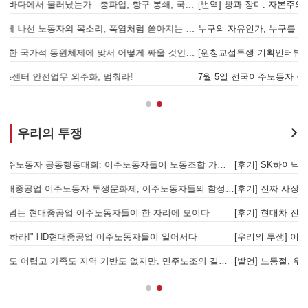
물러났는가 - 총파업, 항구 봉쇄, 국제 연대가 만들어 낸 에너지 자본의 후퇴
[번역] 빵과 장미: 자본주의 아래서의 젠더와 계급 (0) 들어가며
 나선 노동자의 목소리, 폭염처럼 쏟아지는 불평등에 맞서 노동자계급의 메아리를!
누구의 자유인가, 누구를 위한 자유인가 - 왜곡되고 박제된 광주를 넘어
본을 위한 국가적 동원체제에 맞서 어떻게 싸울 것인가?
[원청교섭투쟁 기획인터뷰3] 다가오는 구조조정, 원청책임 부품·서열노동자 총고용 보장을 요구하며 공동파업에 나섭시다! - 현대
7월 5일 전국이주노동자 공동행동대회: 이주노동자들이 노동조합 가입을 선언하다
경
우리의 투쟁
합 가입을 선언하다
[후기] SK하이닉스·한화에어로스페이스 중대재해, 이윤 위해 생명안전을 위협하는 '첨단산업' 자본을 규탄하다
6월 26일 HD현대중공업 이주노동자 투쟁문화제, 이주노동자들의 함성과 노랫소리가 울산 동구 앞바다에 울려 퍼지다!
[후기] 진짜 사장 서울시와 국가를 앉히는 돌봄 노동자 투쟁을 위해
[후기] 현대차 진짜 사장 당장 나와! - 5월 28일 원청교섭 불응 현대차 규탄 금속노조 결의대회
[
[우리의 투쟁] 이스라엘의 가자지구 가스전 개발사업에 참여하는 한국석유공사 규탄 기자회견이 열리다.
"
노조의 길이 옳기에 투쟁하는 이주노동자
[발언] 노동절, 우리는 끓어오르는 분노를 안고 이 자리에 섰습니다