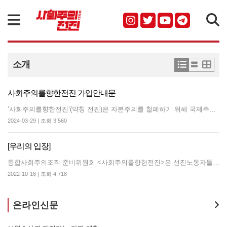
검색
소개
사회주의를향한전진 가입안내문
‘사회주의를향한전진’(약칭 전진)은 자본주의를 철폐하기 위해 국제주의 원칙 하에 노동자계급의 자주적이고 단결된 힘으로 사회주의 노동자당을 건설하는 것을 목적으로 하는 사회주의 정치조직입니다. 전진의 강령과 규약에 동의하고, 조직의 한 기구에 속해 활동하며 소정의 회비를 납부하는 사람은 누구나 회원이 될 수 있습니다. 우리는 회원의 자격에 국적, 나이, 성별에 따른 제한을 두지 않습니다. 전진의 회원은 △조직이 주관하는 사업에 평등하게 참여할 권리 △조직의 사업현황에 대해 보고받고 의사결정에 참여할 권리 △조직 활동에 필요한 자료와 교육을 제공받고 그에 대한 의견을 제출할 권리 △회원으로서 권리 침해에 대해 규약에 따라 필요한 조치를 요구할 권리를 가집니다. 전진의 회원은 △강령 및 규약, 규정을 준수할 의무 △젠더 평등한 조직문화와 반성폭력 운동 실현을 위해 실천할 의무 △조직의 어느 한 기구에 배속되어 활동할 의무 △회비 및 특별회비를 납부할 의무 △조직의 각급 기관과 회의에서 결정한 지침을 준수할 의무 △조직에서 주관하는 각종 활동에 참여할 의무가 부여됩니다. 사회주의를향한전진이 궁금하고, 알고 싶다면 홈페이지의 강령과 규약을 살펴보시고, 사회주의를향한전진 회원에게 문의하거나 전화(070-4085-1910)나 문자 주시기 바랍니다. ※후원회원이 되실 수도 있습니다. 후원회원은 소정의 후원회비를 납부하고, 전진의 활동을 지지, 지원하면서 전진과 함께 정치적, 실천적으로 활동해나갈 수 있습니다. 후원회원 CMS 신청하기
2024-03-29 | 조회 3,560
[우리의 입장]
통합사회주의조직 준비위원회 <사회주의를향한전진>은 선진노동자들과 자
2022-10-16 | 조회 4,718
온라인신문