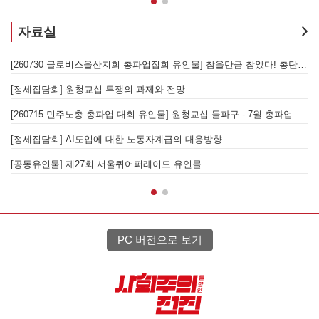
자료실
[260730 글로비스울산지회 총파업집회 유인물] 참을만큼 참았다! 총단결-총파업으로 모든 노동자의 고용보장과 원청교섭 쟁취하
 투쟁의 과제와 전망
[260715 민주노총 총파업 대회 유인물] 원청교섭 돌파구 - 7월 총파업에 이은 이재명정부에 맞선 대정부 투쟁!
[정세집담회] 613 발전노
에 대한 노동자계급의 대응방향
 서울퀴어퍼레이드 유인물
[정세집담회] 차별금지법 쟁
PC 버전으로 보기