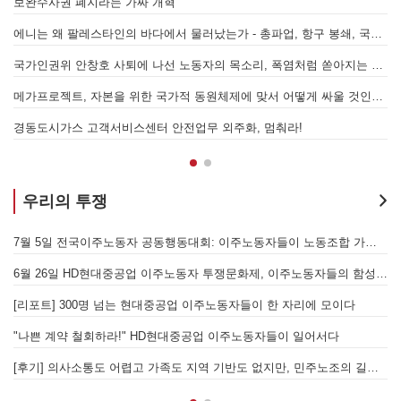
에니는 왜 팔레스타인의 바다에서 물러났는가 - 총파업, 항구 봉쇄, 국제 연대가 만들어 낸 에너지 자본의 후퇴
[번역] 빵과 장미: 자본주의 아래서의 젠더와 
국가인권위 안창호 사퇴에 나선 노동자의 목소리, 폭염처럼 쏟아지는 불평등에 맞서 노동자계급의 메아리를!
누구의 자유인가, 누구를 위한 자유인가 - 
메가프로젝트, 자본을 위한 국가적 동원체제에 맞서 어떻게 싸울 것인가?
외주화, 멈춰라!
우리의 투쟁
7월 5일 전국이주노동자 공동행동대회: 이주노동자들이 노동조합 가입을 선언하다
6월 26일 HD현대중공업 이주노동자 투쟁문화제, 이주노동자들의 함성과 노랫소리가 울산 동구 앞바다에 울려 퍼지다!
[후기] 진짜 사장 서울시와
는 현대중공업 이주노동자들이 한 자리에 모이다
" HD현대중공업 이주노동자들이 일어서다
[후기] 의사소통도 어렵고 가족도 지역 기반도 없지만, 민주노조의 길이 옳기에 투쟁하는 이주노동자
[발언] 노동절, 우리는 끓