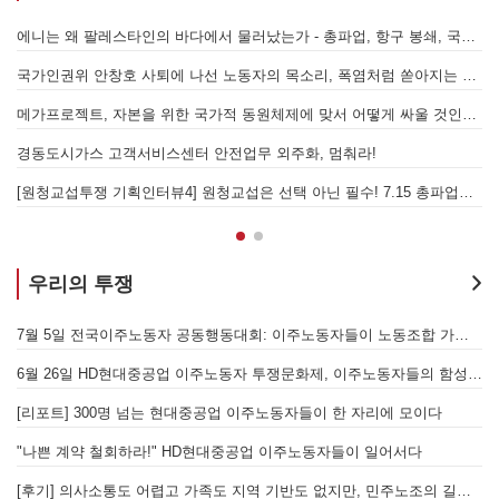
에니는 왜 팔레스타인의 바다에서 물러났는가 - 총파업, 항구 봉쇄, 국제 연대가 만들어 낸 에너지 자본의 후퇴
[
어
국가인권위 안창호 사퇴에 나선 노동자의 목소리, 폭염처럼 쏟아지는 불평등에 맞서 노동자계급의 메아리를!
누
 요구하며 공동파업에 나섭시다! - 현대
메가프로젝트, 자본을 위한 국가적 동원체제에 맞서 어떻게 싸울 것인가?
합 가입을 선언하다
경동도시가스 고객서비스센터 안전업무 외주화, 멈춰라!
하는 세상을 만들어갑시다! - 기아차지부
[원청교섭투쟁 기획인터뷰4] 원청교섭은 선택 아닌 필수! 7.15 총파업은 자본에 원청교섭 시작을 알리는 첫걸음이자 선전포고다
우리의 투쟁
[후기] SK하이닉스·한화에어로스페이스 중대재해, 이윤 위해 생명안전을 위협하는 '첨단산업' 자본을 규탄하다
7월 5일 전국이주노동자 공동행동대회: 이주노동자들이 노동조합 가입을 선언하다
6월 26일 HD현대중공업 이주노동자 투쟁문화제, 이주노동자들의 함성과 노랫소리가 울산 동구 앞바다에 울려 퍼지다!
[
월 28일 원청교섭 불응 현대차 규탄 금속노조 결의대회
[리포트] 300명 넘는 현대중공업 이주노동자들이 한 자리에 모이다
엘의 가자지구 가스전 개발사업에 참여하는 한국석유공사 규탄 기자회견이 열리다.
"나쁜 계약 철회하라!" HD현대중공업 이주노동자들이 일어서다
[후기] 의사소통도 어렵고 가족도 지역 기반도 없지만, 민주노조의 길이 옳기에 투쟁하는 이주노동자
[