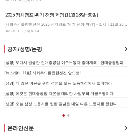
2025-11-20 | 조회 21,723
[2025 정치캠프] 위기·전쟁·혁명 (11월 28일~30일)
[사회주의를향한전진 2025 정치캠프 '위기·전쟁·혁명’] - 일시ㅣ11월 28일(금) ~ 30일(일) - 장소ㅣ금속노조 4층 / 민주노총 15층 - 문의ㅣ 010-2956-1917 백종성 - 참여신청ㅣhttps://forms.gle/NSvZmL1n8QwHC2iG6 2025 정치캠프 '위기·전쟁·혁명'은 3개의 메인세션과 4개의 선택세션으로 구성된 정치포럼입니다. 다양한 강의와 토론을 통해 변혁적 전망을 모색합니다.
2025-10-11 | 조회 8,564
공지/성명/논평
지 않는 체제의 실체 - 아리셀 참사 주범 박순관 4년 선고에 부쳐
[성명] 또다시 발생한 현대중공업 이주노동자 중대재해 - 현대중공업과 한국 정부, 우즈베키스탄 노동청을 규탄한다
[성명] 이재명 정부와 CU 원청이 서광석을 죽였다! - 고 서광석 동지의 죽음을 애도하며
[뉴스레터 11호] 사회주의를향한전진 앞으로!
할 자는 주명건과 정근식이다!
[성명] 더 많은 이윤을 위한 경영을 모든 노동현장에서 철폐하라
[성명] 이재명정부·서울시교육청·경찰의 폭력 탄압을 규탄한다! 지혜복 교사와 연대자들을 즉각 석방하라!
[성명] 이것은 현대중공업 자본을 대리한 사법부의 계급투쟁이다
[성명] 말뿐인 학살 규탄은 공모의 또 다른 이름이다! 평화활동가 여권 무효화 지금 당장 철회하라!
[성명] 오늘 삼성 노동자를 향한 칼날은 내일 다른 노동자를 향한다
온라인신문