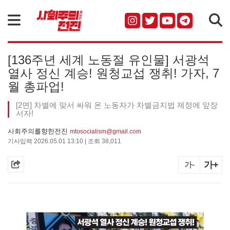
검색
[136주년 세계 노동절 유인물] 서광석
열사 정신 계승! 원청교섭 쟁취! 가자, 7
월 총파업!
[2면] 차별에 맞서 싸워 온 노동자가 차별금지법 제정에 앞장
서자!
사회주의를향한전진
mtosocialism@gmail.com
기사입력 2026.05.01 13:10 | 조회 38,011
가+
가-