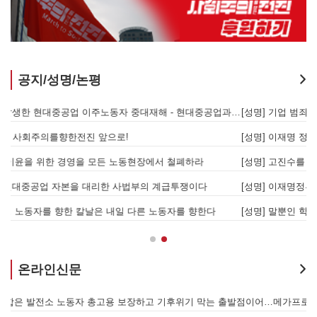
공지/성명/논평
[성명] 또다시 발생한 현대중공업 이주노동자 중대재해 - 현대중공업과 한국 정부, 우즈베키스탄 노동청을 규탄한다
[성명] 기업 범죄 방패막이 사법부, 변하지 않는 체제의 실체 - 아리셀 참사 주범 박순관 4년 선고에 부쳐
[성명] 이재명 정부와 CU 원청이 서광석을 죽였다! - 고 서광석 동지의 죽음을 애도하며
[
[성명] 고진수를 즉각 석방하라! 감옥에 가야할 자는 주명건과 정근식이다!
[
[성명] 이재명정부·서울시교육청·경찰의 폭력 탄압을 규탄한다! 지혜복 교사와 연대자들을 즉각 석방하라!
[
[성명] 말뿐인 학살 규탄은 공모의 또 다른 이름이다! 평화활동가 여권 무효화 지금 당장 철회하라!
[
온라인신문
발전통합은 발전소 노동자 총고용 보장하고 기후위기 막는 출발점이어야 한다!
메가프로젝트, 자본을 위한 국가적 동원체제에 맞서 어떻게 싸울 것인가?