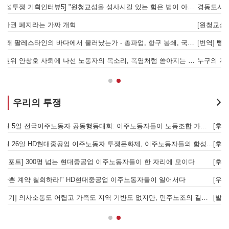
을 성사시킬 있는 힘은 법이 아니라 단결투쟁입니다" - 현대제철 비정규직지회 이상규 동지
경동도시가스 고객서비스센터 안전업무 외주화, 멈춰라!
[원청교섭투쟁 기획인터뷰4] 원청교섭은 선택 아닌 필수! 7.15 총파업은 자본에 원청교섭 시작을 알리는 첫걸음이자 선전포고다
보
물러났는가 - 총파업, 항구 봉쇄, 국제 연대가 만들어 낸 에너지 자본의 후퇴
[번역] 빵과 장미: 자본주의 아래서의 젠더와 계급 (0) 들어가며
 나선 노동자의 목소리, 폭염처럼 쏟아지는 불평등에 맞서 노동자계급의 메아리를!
누구의 자유인가, 누구를 위한 자유인가 - 왜곡되고 박제된 광주를 넘어
우리의 투쟁
합 가입을 선언하다
[후기] SK하이닉스·한화에어로스페이스 중대재해, 이윤 위해 생명안전을 위협하는 '첨단산업' 자본을 규탄하다
6월 26일 HD현대중공업 이주노동자 투쟁문화제, 이주노동자들의 함성과 노랫소리가 울산 동구 앞바다에 울려 퍼지다!
[후기] 진짜 사장 서울시와 국가를 앉히는 돌봄 노동자 투쟁을 위해
[후기] 현대차 진짜 사장 당장 나와! - 5월 28일 원청교섭 불응 현대차 규탄 금속노조 결의대회
[
[우리의 투쟁] 이스라엘의 가자지구 가스전 개발사업에 참여하는 한국석유공사 규탄 기자회견이 열리다.
"
노조의 길이 옳기에 투쟁하는 이주노동자
[발언] 노동절, 우리는 끓어오르는 분노를 안고 이 자리에 섰습니다