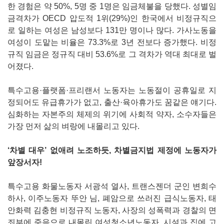
한 경험은 약 50%, 5명 중 1명은 임금체불을 당했다. 성별임
금격차가 OECD 압도적 1위(29%)인 한국에서 비정규직으
로 일하는 여성은 남성보다 131만 명이나 많다. 가사노동을
여성이 도맡는 비율은 73.3%로 3년 전보다 증가했다. 비정
규직 임금은 정규직 대비 53.6%로 그 격차가 역대 최대로 벌
어졌다.
특수고용·플랫폼·프리랜서 노동자는 노동절이 공휴일로 지
정되어도 유급휴가가 없고, 출산·육아휴가도 꿈같은 얘기다.
심화하는 자본주의 체제의 위기에 사회적 약자, 소수자들은
가장 먼저 삶의 벼랑에 내몰리고 있다.
‘차별 대우’ 없애려 노조하듯, 차별금지법 제정에 노동자가
앞장서자!
특수고용 화물노동자 서광석 열사, 트랜스젠더 군인 변희수
하사, 이주노동자 뚜안 님, 폐암으로 쓰러진 급식노동자, 태
안화력 김충현 비정규직 노동자, 사장의 성폭력과 경찰의 면
죄부에 죽음으로 내몰린 여성청소년노동자, 시설과 집에 고