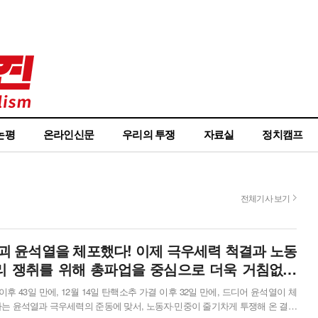
논평
온라인신문
우리의 투쟁
자료실
정치캠프
전체기사 보기
수괴 윤석열을 체포했다! 이제 극우세력 척결과 노동
리 쟁취를 위해 총파업을 중심으로 더욱 거침없이
이후 43일 만에, 12월 14일 탄핵소추 가결 이후 32일 만에, 드디어 윤석열이 체
하는 윤석열과 극우세력의 준동에 맞서, 노동자·민중이 줄기차게 투쟁해 온 결과