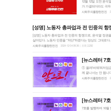
12월 12일 오전 
가 가결되더라도 극우
더욱 가공할 2차 친위쿠데타에 나서
사회주의를향한전진
2
다. 문제는 그 망상이
사위 윤상현은 "비상
압도적...
[성명] 노동자 총파업과 전 민중의 
[성명] 노동자 총파업과 전 민중의 항쟁으로, 윤석열 정권을 타도하자 12월 4일 새벽 1시, 국회가 계엄 해제를 의
살아있다. 노동자 민중을 "처단"하겠다는 망상도 그대로다. 
무엇을 할 것인가? 군을 동원해 정권의 위기를 돌파하겠다는
사회주의를향한전진
2024-12-04 08:36 | 조회 2,292
를 위한 노동자 총파업! 민중 총궐기! 바로 지금, 윤석열
[뉴스레터 7
① 올려!바꿔!최저임금공동투쟁 연속토론회 최
께 끝나서는 안 됩니
공동투쟁은 하반기에도
사회주의를향한전진
2
를 개최했습니다. 이런 
(화) 1회차 토론회는
임금법 5조 3항, 도급 노
[뉴스레터 7
7호를 발행하며 10월 말, 윤석열과 명태균의 녹취록이 공개되었습니다. 민주당은 녹취록을 2016년 국