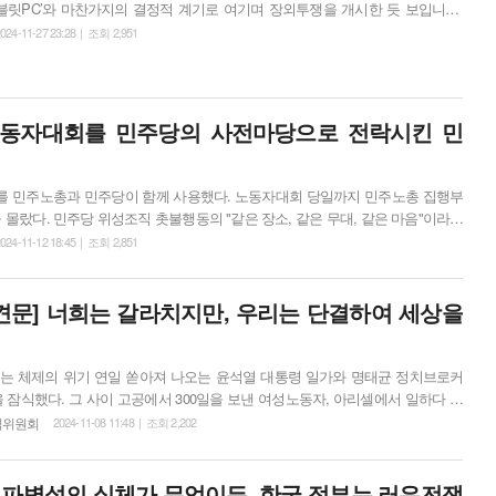
태블릿PC’와 마찬가지의 결정적 계기로 여기며 장외투쟁을 개시한 듯 보입니다.
대되지 않고 있습니다. 이미 문재인 정권을 경험한 노동자 민중이 거리로 나오
024-11-27 23:28 | 조회 2,951
다. 윤석열은 싫지만, 다시 민주당이 권력을 잡는다고 해도 하등 변할 것이 없
자 민중은 ‘이재명 정부’를 ...
노동자대회를 민주당의 사전마당으로 전락시킨 민
 민주노총과 민주당이 함께 사용했다. 노동자대회 당일까지 민주노총 집행부
 몰랐다. 민주당 위성조직 촛불행동의 "같은 장소, 같은 무대, 같은 마음"이라는
훈의 "누가 봐도 민노총 + 촛불행동 + 더불어민주당이 한 날 한 무대에서 원
024-11-12 18:45 | 조회 2,851
고서야 민주노총과 민주당이 같은 무대를 쓴다는 처참한 상황을 알 수 있었을 뿐
이렇게 욕보일 수 있는가. 곳곳에서 비판이 쏟아지지만, 민주노총 ...
견문] 너희는 갈라치지만, 우리는 단결하여 세상을
 윤석열 대통령 일가와 명태균 정치브로커
 잠식했다. 그 사이 고공에서 300일을 보낸 여성노동자, 아리셀에서 일하다 죽
죽음은 보이지도 않는다. 지지율 10%대보다 더 심한 건 최소한의 노동조건조
조직위원회
2024-11-08 11:48 | 조회 2,202
가는 노동자들의 삶은 가려지고 거대양당은 친기업정책에 골몰하는 현실이다.
의의 위기, 정권의 위기를 여성노동자민중에게 전가하는 것으로 벗어나려 한
국회시정연설에는 4대(연금&mid...
군 파병설의 실체가 무엇이든, 한국 정부는 러우전쟁