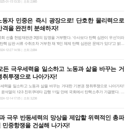
025-01-15 13:33 | 조회 2,985
옹호하는 극우세력들이 버젓이 살아있기 때문이다. 일상의 계엄 아래 짓눌려
왔던 노동자·민중의 삶은 아무것도 바뀌지 않았기 때문이다. 그러므로 윤석열 ...
 노동자 민중은 즉시 광장으로! 단호한 물리력으로
반격을 완전히 분쇄하자!
 국회 선출 헌법재판관 3명의 임명을 거부했다. ‘수사보다 탄핵 심판이 우선’이라
핵 심판 서류 수취조차 거부한 채 “6인 체제 탄핵 심판은 문제가 있다”고 밝혀
는 짓거리다. 수단과 방법을 가리지 않고 탄핵 심판을 지연시키다 내년 4월 18
024-12-27 14:56 | 조회 2,684
 임기를 마치면 아예 탄핵 심판 자체를 무산시키겠다는 속셈이다. 여야정 국
집권에만 골몰하던 민주당은 뒤늦게 내란 세력을 ...
, 모든 극우세력을 일소하고 노동과 삶을 바꾸는 거
쟁취투쟁으로 나아가자!
 극우세력을 일소하고 노동과 삶을 바꾸는 거대한 기본권 쟁취투쟁으로 나아가자!
윤석열의 12·3 친위쿠데타 감행 11일 만에 국회에서 탄핵소추가 가결됐다. 최
민중이 아니라 소수 헌법재판관이 결정한다는 점에서 부르주아 정치제도의 한계
024-12-14 17:05 | 조회 3,238
 그럼에도 탄핵소추는 거리의 민중항쟁과 민주노총 총파업이 결합해 만들어낸
제2의 친위쿠데타 위험이 일
열과 극우 반동세력의 망상을 제압할 위력적인 총파
 민중항쟁을 건설해 나가자!