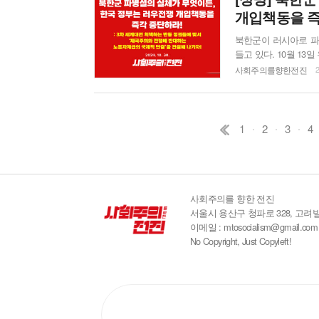
개입책동을 즉
북한군이 러시아로 파
들고 있다. 10월 13
월 23일에는 미국 정
사회주의를향한전진
2
그러나 우리는 북한군
진영의 선정적인 주장
고 무엇보다 서방...
1
2
3
4
사회주의를 향한 전진
서울시 용산구 청파로 328, 고려빌
이메일 : mtosocialism@gmail.com
No Copyright, Just Copyleft!