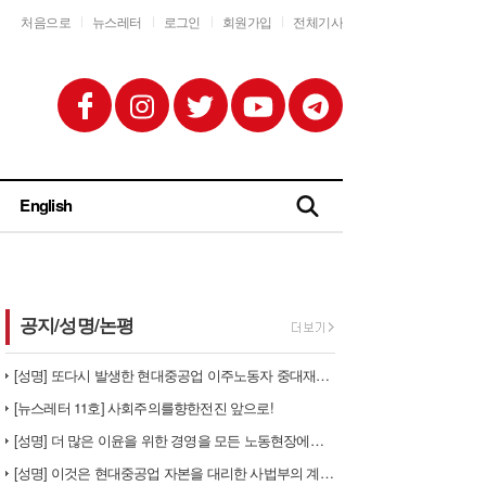
처음으로
뉴스레터
로그인
회원가입
전체기사
English
공지/성명/논평
[성명] 또다시 발생한 현대중공업 이주노동자 중대재해 - 현대중공업과 한…
[뉴스레터 11호] 사회주의를향한전진 앞으로!
[성명] 더 많은 이윤을 위한 경영을 모든 노동현장에서 철폐하라
[성명] 이것은 현대중공업 자본을 대리한 사법부의 계급투쟁이다