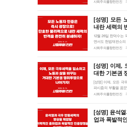
다. 그러나 윤석열 체포를 두고 마냥 기뻐할 수만은 없다. 국민의힘을 비롯해 윤석열의 극악무도한 친
사회주의를향한전진
2
위쿠데타를 공공연히 
[성명] 모든
내란 세력의 
12월 26일 한덕수는
면서도 헌법재판소의 탄
온 윤석열과 합을 맞추
사회주의를향한전진
2
일 두 명의 헌법재판관이
정협의체를 제안하며 재
[성명] 이제
대한 기본권 
[성명] 이제, 모든
파시즘의 부활을 꿈꾼 
종 탄핵 여부를 전 
사회주의를향한전진
2
에 갇힌 방식이지만,
노동자 민중 투쟁의 성과이다. 탄핵소추로 대통령 권한이 정지됨으로써 
단 사...
[성명] 윤석
업과 폭발적인