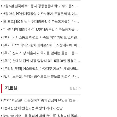
7월 5일 전국이주노동자 공동행동대회: 이주노동자들이 노동조합 가입을 선…
6월 26일 HD현대중공업 이주노동자 투쟁문화제, 이주노동자들의 함성과 …
[리포트] 300명 넘는 현대중공업 이주노동자들이 한 자리에 모이다
"나쁜 계약 철회하라!" HD현대중공업 이주노동자들이 일어서다
[후기] 의사소통도 어렵고 가족도 지역 기반도 없지만, 민주노조의 길이 …
[후기] SK하이닉스·한화에어로스페이스 중대재해, 이윤 위해 생명안전을 …
[후기] 진짜 사장 서울시와 국가를 앉히는 돌봄 노동자 투쟁을 위해
[후기] 현대차 진짜 사장 당장 나와! - 5월 28일 원청교섭 불응 현…
[우리의 투쟁] 이스라엘의 가자지구 가스전 개발사업에 참여하는 한국석유공…
[발언] 노동절, 우리는 끓어오르는 분노를 안고 이 자리에 섰습니다
자료실
[260730 글로비스울산지회 총파업집회 유인물] 참을만큼 참았다! 총단…
[정세집담회] 원청교섭 투쟁의 과제와 전망
[260715 민주노총 총파업 대회 유인물] 원청교섭 돌파구 - 7월 총…