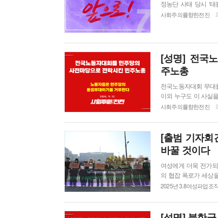
정농단 사태 당시 ‘
그러나 장외투쟁은 확
사회주의를향한전진
2
지 않고 있기 때문입니
음을 잘 알고 있는 노동
[성명] 전국
주노총
전국노동자대회 무대를
이외 누구도 이 사실을
홍보를 보고서야, 한동
사회주의를향한전진
2
팀"이라는 조롱을 듣
이다. 조합원들을 
[출범 기자회
바꿀 것이다
여성에게 더욱 전가되는 체제의 위기 연일 쏟아져 나오는
의 협잡 폭로가 세상을
은 이주여성노동자의 
2025년 3.8여성파업
차 박탈당한 채 살아
여전히 정부는 자본주
다. 국무총리가 대독한 
[성명] 북한