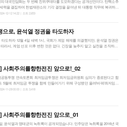
윤석열의 대국민담화는 두 번째 친위쿠데타를 도모하겠다는 공개선언이다. 탄핵소추
세력을 결집하여 헌법재판소의 기각 결정을 끌어낸 뒤 대통령 직무에 복귀하여
겠다는 작전계획 선포다. 끔찍하고 기가 막힌 망상이 아닐 수 없
024-12-12 14:22 | 조회 2,653
 윤석열 혼자만의 것이 아니라는 점이다. 11일 국회 본회의에서 학살자 전두환의
계엄은 고도의 통치행위"라고 강변했다. 국민의힘 의원들은 윤석열 담화 직후에
항쟁으로, 윤석열 정권을 타도하자
결했지만, 윤석열 정권은
따라서, 계엄 선포 이후 변한 것은 없다. 긴장을 늦추지 말고 실천을 조직하자.
 윤석열의 망상에 대한 노동자 민중의 선택은 하나다. 가자, 윤석열 정권 타도
 정권이...
호] 사회주의를향한전진 앞으로!_02
저임금투쟁은 최저임금위원회 심의가 종료된다고 함
다. 5월에 최저임금 투쟁을 함께 만들어가기 위해 구성됐던 올려!바꿔!최저임금
 최저임금 투쟁 단위를 모아내고, 제도개선 방향을 논의하기 위해 연속토론회
024-11-28 00:00 | 조회 3,418
과정을 통해 내년 최저임금 투쟁의 기초를 만들어가기로 했습니다. 10월 8일
 ‘특수고용·플랫폼 노동자에게도 최저임금을!’이란 제목으로 진행했습니다. 최저
동...
호] 사회주의를향한전진 앞으로_01