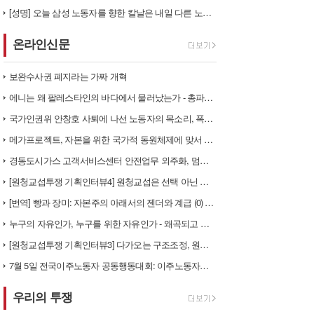
[성명] 오늘 삼성 노동자를 향한 칼날은 내일 다른 노동자를 향한다
온라인신문
보완수사권 폐지라는 가짜 개혁
에니는 왜 팔레스타인의 바다에서 물러났는가 - 총파업, 항구 봉쇄, 국제…
국가인권위 안창호 사퇴에 나선 노동자의 목소리, 폭염처럼 쏟아지는 불평등…
메가프로젝트, 자본을 위한 국가적 동원체제에 맞서 어떻게 싸울 것인가?
경동도시가스 고객서비스센터 안전업무 외주화, 멈춰라!
[원청교섭투쟁 기획인터뷰4] 원청교섭은 선택 아닌 필수! 7.15 총파업…
[번역] 빵과 장미: 자본주의 아래서의 젠더와 계급 (0) 들어가며
누구의 자유인가, 누구를 위한 자유인가 - 왜곡되고 박제된 광주를 넘어
[원청교섭투쟁 기획인터뷰3] 다가오는 구조조정, 원청책임 부품·서열노동자…
7월 5일 전국이주노동자 공동행동대회: 이주노동자들이 노동조합 가입을 선…
우리의 투쟁