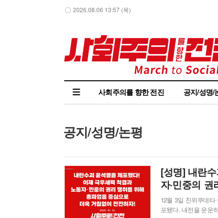
2026.08.06 13:57 (목)
사회주의를 향한 전진
공지/성명/
공지/성명/논평
[성명] 내란
자·민중의 권
전진하자!
12월 3일 친위쿠데타 
포됐다. 내전을 운운