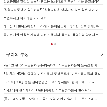
본을 위한 국가적 동원체제에 맞서 어떻게 싸울 것인가?
발전통합은 발전소 노동자 총고용 보장하고 기후위기 막는 출발점이어야 한다!
[원청교섭투쟁 기획인터뷰5] "원청교섭을 성사시킬 있는 힘은 법이 아니라 단결투쟁입니다" - 현대제철 비정규직지회 이상규 동지
경
7.15 총파업은 자본에 원청교섭 시작을 알리는 첫걸음이자 선전포고다
보완수사권 폐지라는 가짜 개혁
에니는 왜 팔레스타인의 바다에서 물러났는가 - 총파업, 항구 봉쇄, 국제 연대가 만들어 낸 에너지 자본의 후퇴
[
어
국가인권위 안창호 사퇴에 나선 노동자의 목소리, 폭염처럼 쏟아지는 불평등에 맞서 노동자계급의 메아리를!
누
우리의 투쟁
[후기] SK하이닉스·한화에어로스페이스 중대재해, 이윤 위해 생명안전을 위협하는 '첨단산업' 자본을 규탄하다
7월 5일 전국이주노동자 공동행동대회: 이주노동자들이 노동조합 가입을 선언하다
6월 26일 HD현대중공업 이주노동자 투쟁문화제, 이주노동자들의 함성과 노랫소리가 울산 동구 앞바다에 울려 퍼지다!
[
월 28일 원청교섭 불응 현대차 규탄 금속노조 결의대회
[리포트] 300명 넘는 현대중공업 이주노동자들이 한 자리에 모이다
엘의 가자지구 가스전 개발사업에 참여하는 한국석유공사 규탄 기자회견이 열리다.
"나쁜 계약 철회하라!" HD현대중공업 이주노동자들이 일어서다
[후기] 의사소통도 어렵고 가족도 지역 기반도 없지만, 민주노조의 길이 옳기에 투쟁하는 이주노동자
[