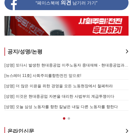
의견
“페이스북에
남기러 가기”
공지/성명/논평
[성명] 또다시 발생한 현대중공업 이주노동자 중대재해 - 현대중공업과 한국 정부, 우즈베키스탄 노동청을 규탄한다
[성명] 기업 범죄 방패막이 사법부, 변하지 않는 체제의 실체 - 아리셀 참사 주범 박순관 4년 선고에 부쳐
[성명] 이재명 정부와 CU 원청이 서광석을 죽였다! - 고 서광석 동지의 죽음을 애도하며
[
[성명] 고진수를 즉각 석방하라! 감옥에 가야할 자는 주명건과 정근식이다!
[
[성명] 이재명정부·서울시교육청·경찰의 폭력 탄압을 규탄한다! 지혜복 교사와 연대자들을 즉각 석방하라!
[
[성명] 말뿐인 학살 규탄은 공모의 또 다른 이름이다! 평화활동가 여권 무효화 지금 당장 철회하라!
[
온라인신문