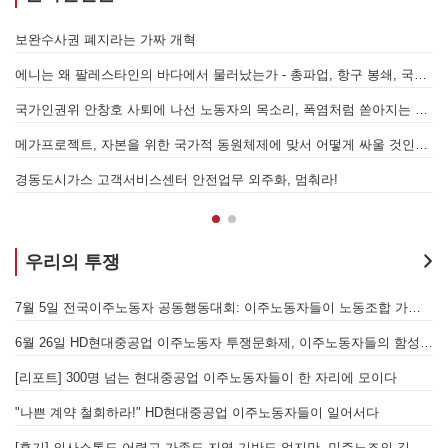
[원청교섭투쟁 기획인터뷰4] 원청교섭은 선택 아닌 필수! 7.15 총파업은 자본에 원청교섭 시작을 알리는 첫걸음이자 선전포고다
보
물러났는가 - 총파업, 항구 봉쇄, 국제 연대가 만들어 낸 에너지 자본의 후퇴
[번역] 빵과 장미: 자본주의 아래서의 젠더와 계급 (0) 들어가며
 나선 노동자의 목소리, 폭염처럼 쏟아지는 불평등에 맞서 노동자계급의 메아리를!
누구의 자유인가, 누구를 위한 자유인가 - 왜곡되고 박제된 광주를 넘어
본을 위한 국가적 동원체제에 맞서 어떻게 싸울 것인가?
[원청교섭투쟁 기획인터뷰3] 다가오는 구조조정, 원청책임 부품·서열노동자 총고용 보장을 요구하며 공동파업에 나섭시다! - 현대
7월 5일 전국이주노동자 공동행동대회: 이주노동자들이 노동조합 가입을 선언하다
경
우리의 투쟁
합 가입을 선언하다
[후기] SK하이닉스·한화에어로스페이스 중대재해, 이윤 위해 생명안전을 위협하는 '첨단산업' 자본을 규탄하다
6월 26일 HD현대중공업 이주노동자 투쟁문화제, 이주노동자들의 함성과 노랫소리가 울산 동구 앞바다에 울려 퍼지다!
[후기] 진짜 사장 서울시와 국가를 앉히는 돌봄 노동자 투쟁을 위해
[후기] 현대차 진짜 사장 당장 나와! - 5월 28일 원청교섭 불응 현대차 규탄 금속노조 결의대회
[
[우리의 투쟁] 이스라엘의 가자지구 가스전 개발사업에 참여하는 한국석유공사 규탄 기자회견이 열리다.
"
노조의 길이 옳기에 투쟁하는 이주노동자
[발언] 노동절, 우리는 끓어오르는 분노를 안고 이 자리에 섰습니다