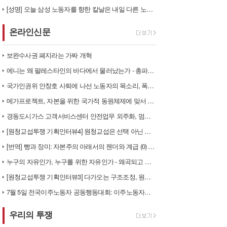
[성명] 오늘 삼성 노동자를 향한 칼날은 내일 다른 노동자를 향한다
온라인신문
보완수사권 폐지라는 가짜 개혁
에니는 왜 팔레스타인의 바다에서 물러났는가 - 총파업, 항구 봉쇄, 국제…
국가인권위 안창호 사퇴에 나선 노동자의 목소리, 폭염처럼 쏟아지는 불평등…
메가프로젝트, 자본을 위한 국가적 동원체제에 맞서 어떻게 싸울 것인가?
경동도시가스 고객서비스센터 안전업무 외주화, 멈춰라!
[원청교섭투쟁 기획인터뷰4] 원청교섭은 선택 아닌 필수! 7.15 총파업…
[번역] 빵과 장미: 자본주의 아래서의 젠더와 계급 (0) 들어가며
누구의 자유인가, 누구를 위한 자유인가 - 왜곡되고 박제된 광주를 넘어
[원청교섭투쟁 기획인터뷰3] 다가오는 구조조정, 원청책임 부품·서열노동자…
7월 5일 전국이주노동자 공동행동대회: 이주노동자들이 노동조합 가입을 선…
우리의 투쟁