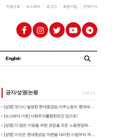
처음으로
뉴스레터
로그인
회원가입
전체기사
English
공지/성명/논평
[성명] 또다시 발생한 현대중공업 이주노동자 중대재해 - 현대중공업과 한…
[뉴스레터 11호] 사회주의를향한전진 앞으로!
[성명] 더 많은 이윤을 위한 경영을 모든 노동현장에서 철폐하라
[성명] 이것은 현대중공업 자본을 대리한 사법부의 계급투쟁이다