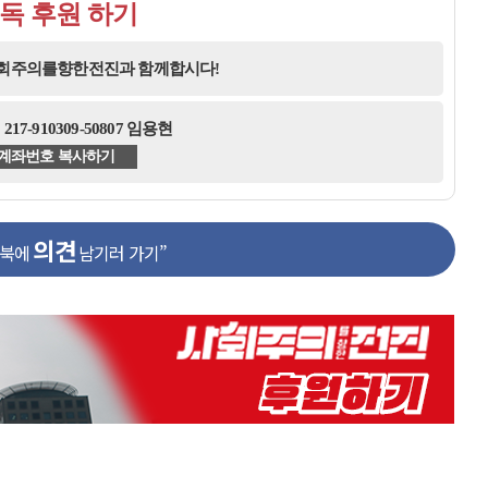
독 후원 하기
사회주의를향한전진과 함께합시다!
17-910309-50807 임용현
계좌번호 복사하기
의견
스북에
남기러 가기”