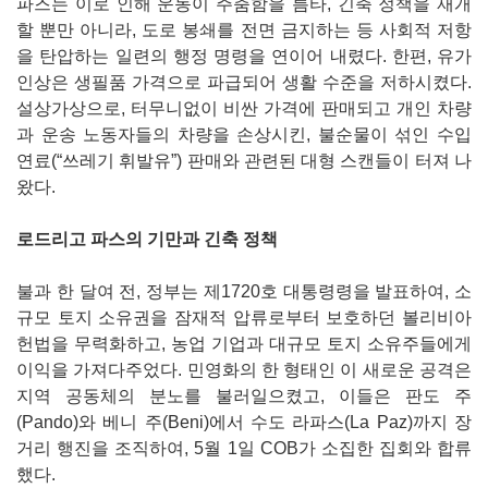
파즈는 이로 인해 운동이 주춤함을 틈타, 긴축 정책을 재개
할 뿐만 아니라, 도로 봉쇄를 전면 금지하는 등 사회적 저항
을 탄압하는 일련의 행정 명령을 연이어 내렸다. 한편, 유가
인상은 생필품 가격으로 파급되어 생활 수준을 저하시켰다.
설상가상으로, 터무니없이 비싼 가격에 판매되고 개인 차량
과 운송 노동자들의 차량을 손상시킨, 불순물이 섞인 수입
연료(“쓰레기 휘발유”) 판매와 관련된 대형 스캔들이 터져 나
왔다.
로드리고 파스의 기만과 긴축 정책
불과 한 달여 전, 정부는 제1720호 대통령령을 발표하여, 소
규모 토지 소유권을 잠재적 압류로부터 보호하던 볼리비아
헌법을 무력화하고, 농업 기업과 대규모 토지 소유주들에게
이익을 가져다주었다. 민영화의 한 형태인 이 새로운 공격은
지역 공동체의 분노를 불러일으켰고, 이들은 판도 주
(Pando)와 베니 주(Beni)에서 수도 라파스(La Paz)까지 장
거리 행진을 조직하여, 5월 1일 COB가 소집한 집회와 합류
했다.