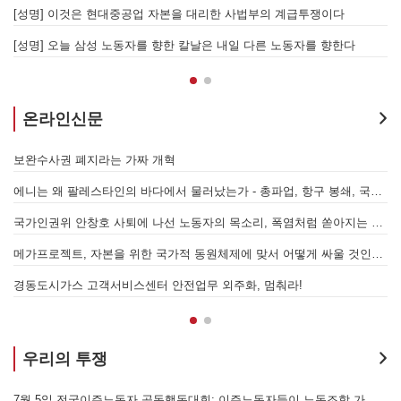
본을 대리한 사법부의 계급투쟁이다
한 칼날은 내일 다른 노동자를 향한다
온라인신문
가짜 개혁
에니는 왜 팔레스타인의 바다에서 물러났는가 - 총파업, 항구 봉쇄, 국제 연대가 만들어 낸 에너지 자본의 후퇴
[번역] 빵과 장미: 자본주의
국가인권위 안창호 사퇴에 나선 노동자의 목소리, 폭염처럼 쏟아지는 불평등에 맞서 노동자계급의 메아리를!
누구의 자유인가, 누구를 위
메가프로젝트, 자본을 위한 국가적 동원체제에 맞서 어떻게 싸울 것인가?
스센터 안전업무 외주화, 멈춰라!
우리의 투쟁
7월 5일 전국이주노동자 공동행동대회: 이주노동자들이 노동조합 가입을 선언하다