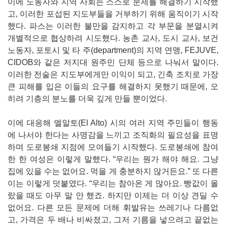
이에 노동자와 지역 사회는 스스로 문제를 해결하기 시작했
고, 이러한 포섭된 지도부들을 거부하기 위해 움직이기 시작
했다. 파스는 이러한 불만을 감지하고 각 부문을 분열시켜
개별적으로 협상하려 시도했다. 농촌 교사, 도시 교사, 보건
노동자, 포토시 및 타 주(department)의 지역 연맹, FEJUVE,
CIDOB와 같은 저지대 원주민 단체 등으로 나눠서 말이다.
이러한 전술은 지도부에게만 이익이 되고, 긴축 조치로 가장
큰 피해를 입은 이들의 요구를 해결하지 못했기 때문에, 오
히려 기층의 분노를 더욱 깊게 만들 뿐이었다.
이에 대응해 엘알토(El Alto) 시의 여러 지역 주민들이 행동
에 나서야 한다는 사명감을 느끼고 조직화의 필요성을 표명
하며 도로봉쇄 지점에 모여들기 시작했다. 도로봉쇄에 참여
한 한 여성은 이렇게 말했다. “우리는 뭔가 해야 해요. 그냥
집에 있을 수는 없어요. 먹을 게 충분하지 않거든요.” 또 다른
이는 이렇게 덧붙였다. “우리는 참아온 게 많아요. 빵값이 올
랐을 때도 아무 말 안 했죠. 하지만 이제는 더 이상 견딜 수
없어요. 다른 모든 문제에 더해 휘발유는 쓰레기나 다름없
고, 가격은 두 배나 비싸졌고, 그저 기름을 넣으려고 끝없는