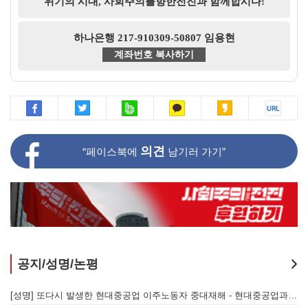
위기의 시대, 사회주의를향한전진과 함께합시다!
하나은행 217-910309-50807 임용현
계좌번호 복사하기
의견
“페이스북에
남기러 가기”
공지/성명/논평
지 않는 체제의 실체 - 아리셀 참사 주범 박순관 4년 선고에 부쳐
[성명] 또다시 발생한 현대중공업 이주노동자 중대재해 - 현대중공업과 한국 정부, 우즈베키스탄 노동청을 규탄한다