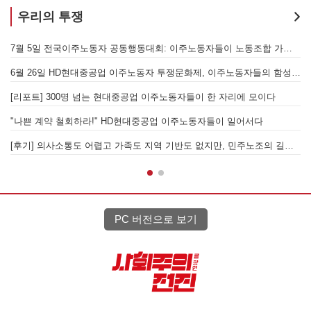
우리의 투쟁
[후기] SK하이닉스·한화에어로스페이스 중대재해, 이윤 위해 생명안전을 위협하는 '첨단산업' 자본을 규탄하다
7월 5일 전국이주노동자 공동행동대회: 이주노동자들이 노동조합 가입을 선언하다
6월 26일 HD현대중공업 이주노동자 투쟁문화제, 이주노동자들의 함성과 노랫소리가 울산 동구 앞바다에 울려 퍼지다!
[
월 28일 원청교섭 불응 현대차 규탄 금속노조 결의대회
[리포트] 300명 넘는 현대중공업 이주노동자들이 한 자리에 모이다
엘의 가자지구 가스전 개발사업에 참여하는 한국석유공사 규탄 기자회견이 열리다.
"나쁜 계약 철회하라!" HD현대중공업 이주노동자들이 일어서다
[후기] 의사소통도 어렵고 가족도 지역 기반도 없지만, 민주노조의 길이 옳기에 투쟁하는 이주노동자
[
PC 버전으로 보기