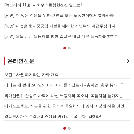
[성명] 이재명 정부와 CU 원청이 서광석을 죽였다! - 고 서광석 동지의 죽음을 애도하며
[뉴스레터 11호] 사회주의를향한전진 앞으로!
할 자는 주명건과 정근식이다!
[성명] 더 많은 이윤을 위한 경영을 모든 노동현장에서 철폐하라
[성명] 이재명정부·서울시교육청·경찰의 폭력 탄압을 규탄한다! 지혜복 교사와 연대자들을 즉각 석방하라!
[성명] 이것은 현대중공업 자본을 대리한 사법부의 계급투쟁이다
[성명] 말뿐인 학살 규탄은 공모의 또 다른 이름이다! 평화활동가 여권 무효화 지금 당장 철회하라!
[성명] 오늘 삼성 노동자를 향한 칼날은 내일 다른 노동자를 향한다
온라인신문
7.15 총파업은 자본에 원청교섭 시작을 알리는 첫걸음이자 선전포고다
보완수사권 폐지라는 가짜 개혁
에니는 왜 팔레스타인의 바다에서 물러났는가 - 총파업, 항구 봉쇄, 국제 연대가 만들어 낸 에너지 자본의 후퇴
[
어
국가인권위 안창호 사퇴에 나선 노동자의 목소리, 폭염처럼 쏟아지는 불평등에 맞서 노동자계급의 메아리를!
누
 요구하며 공동파업에 나섭시다! - 현대
메가프로젝트, 자본을 위한 국가적 동원체제에 맞서 어떻게 싸울 것인가?
합 가입을 선언하다
경동도시가스 고객서비스센터 안전업무 외주화, 멈춰라!