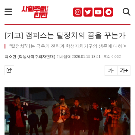
검색
[기고] 캠퍼스는 탈정치의 꿈을 꾸는가
“탈정치”라는 극우의 전략과 학생자치기구의 생존에 대하여
곽소현 (학생사회주의자연대)
기사입력 2026.01.15 13:51 | 조회 6,062
가+
가-