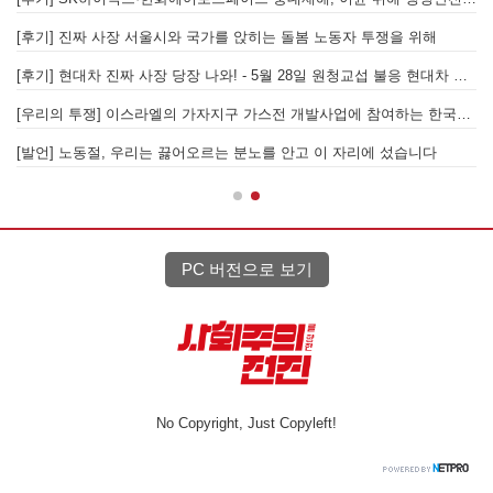
6월 26일 HD현대중공업 이주노동자 투쟁문화제, 이주노동자들의 함성과 노랫소리가 울산 동구 앞바다에 울려 퍼지다!
[후기] 진짜 사장 서울시와 국가를 앉히는 돌봄 노동자 투쟁을 위해
[후기] 현대차 진짜 사장 당장 나와! - 5월 28일 원청교섭 불응 현대차 규탄 금속노조 결의대회
[
[우리의 투쟁] 이스라엘의 가자지구 가스전 개발사업에 참여하는 한국석유공사 규탄 기자회견이 열리다.
"
노조의 길이 옳기에 투쟁하는 이주노동자
[발언] 노동절, 우리는 끓어오르는 분노를 안고 이 자리에 섰습니다
PC 버전으로 보기
No Copyright, Just Copyleft!