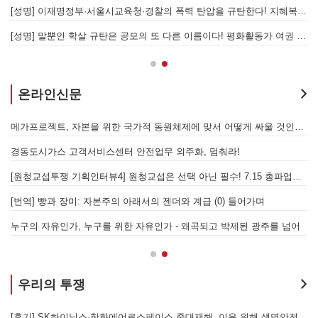
[성명] 이재명정부·서울시교육청·경찰의 폭력 탄압을 규탄한다! 지혜복 교사와 연대자들을 즉각 석방하라!
[
[성명] 말뿐인 학살 규탄은 공모의 또 다른 이름이다! 평화활동가 여권 무효화 지금 당장 철회하라!
[
온라인신문
발전통합은 발전소 노동자 총고용 보장하고 기후위기 막는 출발점이어야 한다!
메가프로젝트, 자본을 위한 국가적 동원체제에 맞서 어떻게 싸울 것인가?
을 성사시킬 있는 힘은 법이 아니라 단결투쟁입니다" - 현대제철 비정규직지회 이상규 동지
경동도시가스 고객서비스센터 안전업무 외주화, 멈춰라!
[원청교섭투쟁 기획인터뷰4] 원청교섭은 선택 아닌 필수! 7.15 총파업은 자본에 원청교섭 시작을 알리는 첫걸음이자 선전포고다
보
물러났는가 - 총파업, 항구 봉쇄, 국제 연대가 만들어 낸 에너지 자본의 후퇴
[번역] 빵과 장미: 자본주의 아래서의 젠더와 계급 (0) 들어가며
 나선 노동자의 목소리, 폭염처럼 쏟아지는 불평등에 맞서 노동자계급의 메아리를!
누구의 자유인가, 누구를 위한 자유인가 - 왜곡되고 박제된 광주를 넘어
우리의 투쟁
합 가입을 선언하다
[후기] SK하이닉스·한화에어로스페이스 중대재해, 이윤 위해 생명안전을 위협하는 '첨단산업' 자본을 규탄하다