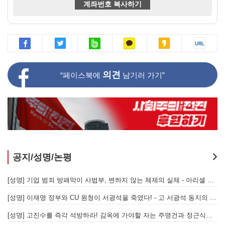
계좌번호 복사하기
의견
“페이스북에
남기러 가기”
공지/성명/논평
[성명] 또다시 발생한 현대중공업 이주노동자 중대재해 - 현대중공업과 한국 정부, 우즈베키스탄 노동청을 규탄한다
[성명] 기업 범죄 방패막이 사법부, 변하지 않는 체제의 실체 - 아리셀 참사 주범 박순관 4년 선고에 부쳐
[성명] 이재명 정부와 CU 원청이 서광석을 죽였다! - 고 서광석 동지의 죽음을 애도하며
[
[성명] 고진수를 즉각 석방하라! 감옥에 가야할 자는 주명건과 정근식이다!
[