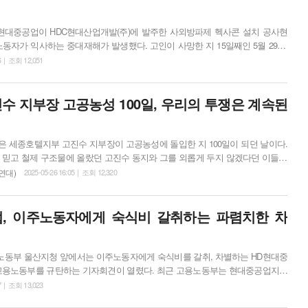
, HD현대중공업이 HDC현대산업개발(주)에 발주한 사외방파제 헥사콘 설치 공사현
노동자가 익사하는 중대재해가 발생했다. 고인이 사망한 지 15일째인 5월 29일,
울산운동본부'가 기자회견을 열었다. "엄마, 나 절대 물에 안 들어가
6 | 조회 12,051
 줄 잡아주고 하는 거, 엄마 봤지? 그거다." 이정제 노동자는 혹시라도 위험한
 모친을 안심시키던 현대산업개발 하청업체 &lsqu...
수 지부장 고공농성 100일, 우리의 투쟁은 계속된
일은 세종호텔지부 고진수 지부장이 고공농성에 돌입한 지 100일이 되던 날이다.
 믿고 철제 구조물에 올랐던 고진수 동지와 그를 외롭게 두지 않겠다던 이들이
 한 번 결의를 다졌다. 세종호텔지부의 노조탄압·정리해고 투쟁이 더 큰 연대의
연대)
2025-05-26 16:05 | 조회 12,320
던 것은 단연코 정치 변혁의 주체와 힘에 대한 확신에서 비롯한다. 우리는 투쟁
문화제를 통해 그 확신을 또다시 증명해냈다. 당일 17시 서비스연맹 결의대회에서는 ‘압도적 ...
, 이주노동자에게 숙식비 갈취하는 파렴치한 차
 고용노동부 울산지청 앞에서는 이주노동자에게 숙식비를 갈취, 차별하는 HD현대중
고용노동부를 규탄하는 기자회견이 열렸다. 최근 고용노동부는 현대중공업지부
 밥값을 받는 차별을 시정하라고 진정한 사건에 대해 ‘검사 내사 지휘를 받은
7 | 조회 13,023
며 사건 종결을 통보했다. 이날 기자회견은 밥값까지 대놓고 이주노동자를 차별