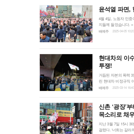
하는 재벌과 정부를 
뿐만 아니라 동구지역조
윤석열 파면,
4월 4일, 노동자 민
지들께 들었습니다. = 현중사내하청지회 해고노동자 윤태현 - 될 게 된 거다. 당연한 파면이다. 선택
지는 둘이었다. 법으
배예주
2025-04-05 10:2
아직 많은 일이 남아
서 마음을 가다듬고 
다. 거대...
현대차의 이수
투쟁!
거듭된 자본의 폭력 3월 13일 16시, 현대자동차 재벌 자본의 경비대가 현대차 울산공장 정문 앞에 열
린 현대차 비정규직 이
그리고 정문 안까지 
배예주
2025-03-14 16:4
집회가 마무리되고 인
신촌 ‘광장’
목소리로 채
지난 3월 7일 15시
걸렸다. ‘너희는 갈라치