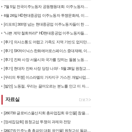
7월 5일 전국이주노동자 공동행동대회: 이주노동자들이 노동조합 가입을 선…
6월 26일 HD현대중공업 이주노동자 투쟁문화제, 이주노동자들의 함성과 …
[리포트] 300명 넘는 현대중공업 이주노동자들이 한 자리에 모이다
"나쁜 계약 철회하라!" HD현대중공업 이주노동자들이 일어서다
[후기] 의사소통도 어렵고 가족도 지역 기반도 없지만, 민주노조의 길이 …
[후기] SK하이닉스·한화에어로스페이스 중대재해, 이윤 위해 생명안전을 …
[후기] 진짜 사장 서울시와 국가를 앉히는 돌봄 노동자 투쟁을 위해
[후기] 현대차 진짜 사장 당장 나와! - 5월 28일 원청교섭 불응 현…
[우리의 투쟁] 이스라엘의 가자지구 가스전 개발사업에 참여하는 한국석유공…
[발언] 노동절, 우리는 끓어오르는 분노를 안고 이 자리에 섰습니다
자료실
[260730 글로비스울산지회 총파업집회 유인물] 참을만큼 참았다! 총단…
[정세집담회] 원청교섭 투쟁의 과제와 전망
[260715 민주노총 총파업 대회 유인물] 원청교섭 돌파구 - 7월 총…