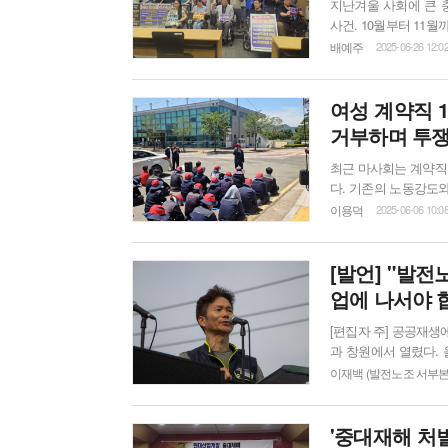
지난겨울 사회에 큰 
사건. 10월부터 11월
행을 당한 이 사건에 
배예주
2025-06-26 12:0
내린 사실이 알려졌다.
급 기자회견을 열어 울
여성 계약직 
거부하며 투
최근 마사회는 계약직
다. 기존의 노동강도
가 전문 장비를 투입
이용덕
2025-06-06 10:0
고 있습니다. 계약직
마사회지부 부경지회 김재철 지회장
리는 더 이상 침묵할 수 
[발언] "발
업에 나서야 
[편집자 주] 공공재생에너지 확대! 발전노동자 총고용 보장! 정의로운 전환을 위한 531 대행진이 태안
과 창원에서 열렸다. 
중 28개가 폐쇄될 예
이재백 (발전노조 서부본
자 총고용 보장’을 
'중대재해 처