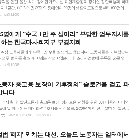
충격을 안긴 울산 최대 장애인거주시설 태연재활원의 장애인 집단폭행과 학대
까지 1달간, CCTV에만 29명의 장애인이 20명의 생활지도원으로부터 890건의 폭
대해, 최근 울산시가 북구청을 통해 가장 낮은 수준의 행정처분인 ‘개선명령’을
2 | 조회 12,096
 ‘울산태연재활원 상습학대사건 공동대책위원회(이하 공대위)’는 6월 25일 긴
산시의 무책임한 솜방망이 처벌을 규탄하고 특별감사 실시와 엄...
15명에게 "수국 1만 주 심어라" 부당한 업무지시를
쟁하는 한국마사회지부 부경지회
 여성 노동자들에게 수국 1만 주를 심으라고 했습니다. 노동자들은 거부했습니
와 업무 범위를 훨씬 뛰어넘는 작업이었습니다. 조경사업법에 등록한 전문 업체
해서 해야 하는 일이었습니다. 마사회와 마사회시설관리는 책임자 징계 운운하
8 | 조회 12,586
 노동자들을 방어하고 위해 전체 조합원이 나서고 있습니다.공공운수노조 한국
의 발언을 원문 그대로 전합니다. --- 조합원 동지 여러분, 지금 우
없어 이 자리에 ...
전노동자 총고용 보장이 기후정의" 슬로건을 걸고 파
합니다
올해 말 폐쇄되는 태안화력 1호기를 시작으로, 2036년까지 전국 59개의 발전소
정이다. 노동운동과 기후정의운동의 연대로, ‘공공재생에너지 확대’와 ‘발전노동
부)
2025-06-02 14:51 | 조회 12,800
걸고 정부와 원청자본에 맞선 기후정의파업에나서자는 발전노조 서부본부 이재백
동지의 발언을 싣는다. 태안화력에서 일하고 있고 발전노조...
벌법 폐지' 외치는 대선, 오늘도 노동자는 일터에서