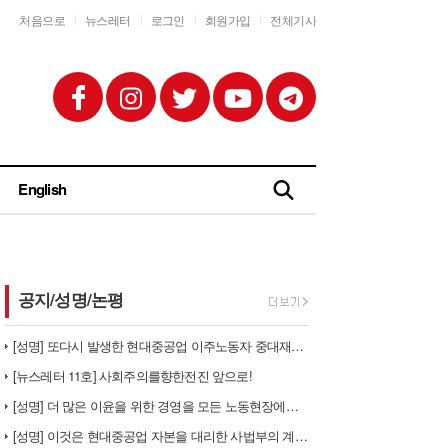
처음으로
뉴스레터
로그인
회원가입
전체기사
English
공지/성명/논평
[성명] 또다시 발생한 현대중공업 이주노동자 중대재해 - 현대중공업과 한…
[뉴스레터 11호] 사회주의를향한전진 앞으로!
[성명] 더 많은 이윤을 위한 경영을 모든 노동현장에서 철폐하라
[성명] 이것은 현대중공업 자본을 대리한 사법부의 계급투쟁이다