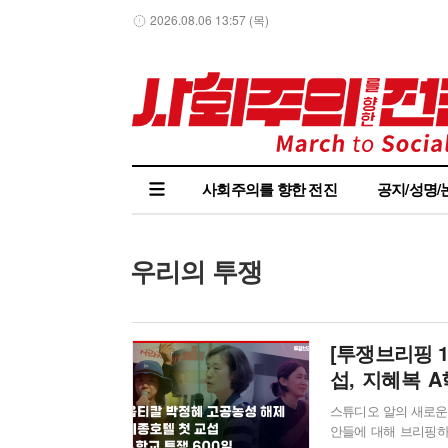
2026.08.06 13:57 (목)
사회주의를 향한 전진
공지/성명/
우리의 투쟁
[투쟁브리핑 
섭, 지혜복 
인천퀴어문화
스튜디오 알의 새로운
안들에 대해 브리핑하고