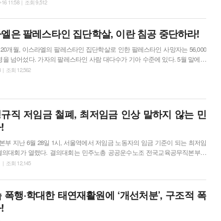
 해제, 세종호텔 첫 교섭, 지혜복 A학교 투쟁 600일, 팔레스타인의 기아학살
-16 11:58 | 조회 9,512
화축제, 기아차 화성공장 청소노동자투쟁 5차 연대선전전, 고 오요안나 기상캐스
돌입, 삼성반도체 사내하청노동자 뇌종양, 폐암 산재신청, 9.27 기후정의행진
물...
엘은 팔레스타인 집단학살, 이란 침공 중단하라!
이후 20개월, 이스라엘의 팔레스타인 집단학살로 인한 팔레스타인 사망자는 56,000
000명을 넘어섰다. 가자의 팔레스타인 사람 대다수가 기아 수준에 있다. 5월 말에야
 수준’이라는 구호품이 미국을 통해 가자에 배급되기 시작했는데 이스라엘은 구호
8 | 조회 12,562
람들을 벌써 500명이나 넘게 살해했다. 유엔 사무총장마저 미국이 지원하는 팔
호 프로그램이 안전하지 않으며 구호품을 얻으려는 사람들을 죽이고 있다고
규직 저임금 철폐, 최저임금 인상 말하지 않는 민
!
 기준이 되는 최저임
결의대회가 열렸다. 결의대회는 민주노총 공공운수노조 전국교육공무직본부가
3시, 숭례문 앞에서 열린 ‘최저임금 인상! 노동기본권 쟁취! 민주노총 결의대회’
1 | 조회 12,145
국교육공무직본부 결의대회에
이재명 대통령은 민생회복을 첫 번째 사명으로 내걸었습...
 폭행·학대한 태연재활원에 ‘개선처분’, 구조적 폭
!