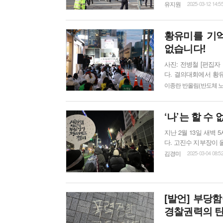
수막 앞, 속속들이 모
유지원
2025-03-12 14:5
차별 철폐! 가부장적 
었다. 행진은 15시
황유미를 기억
없습니다!
사진: 전병철 [편집자 주] 3월 6일, 고 황유미 18주기 추모, 반도체특별법 폐기 결의대회가 열렸습니
다. 결의대회에서 황
정하려는 기업과 정부를 비
이종란 반올림(반도체 
봄을 시샘하는 꽃샘추
인쇄된 어느 달력에도 
님의 기일이...
‘나’는 할 수
지난 2월 13일 새벽
다. 고진수 지부장이 
가 넘는 고진수 지부장
김경미
2025-03-04 08:5
이 차들이 쌩쌩 달리는 도로 위
더 마음을 졸일 수밖
로 투입될 경...
[발언] 부당
경찰권력의 탄