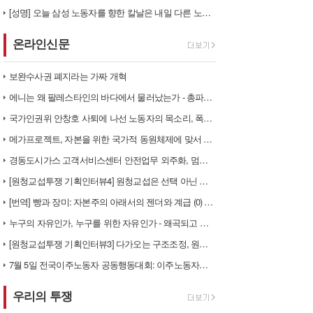
[성명] 오늘 삼성 노동자를 향한 칼날은 내일 다른 노동자를 향한다
온라인신문
보완수사권 폐지라는 가짜 개혁
에니는 왜 팔레스타인의 바다에서 물러났는가 - 총파업, 항구 봉쇄, 국제…
국가인권위 안창호 사퇴에 나선 노동자의 목소리, 폭염처럼 쏟아지는 불평등…
메가프로젝트, 자본을 위한 국가적 동원체제에 맞서 어떻게 싸울 것인가?
경동도시가스 고객서비스센터 안전업무 외주화, 멈춰라!
[원청교섭투쟁 기획인터뷰4] 원청교섭은 선택 아닌 필수! 7.15 총파업…
[번역] 빵과 장미: 자본주의 아래서의 젠더와 계급 (0) 들어가며
누구의 자유인가, 누구를 위한 자유인가 - 왜곡되고 박제된 광주를 넘어
[원청교섭투쟁 기획인터뷰3] 다가오는 구조조정, 원청책임 부품·서열노동자…
7월 5일 전국이주노동자 공동행동대회: 이주노동자들이 노동조합 가입을 선…
우리의 투쟁