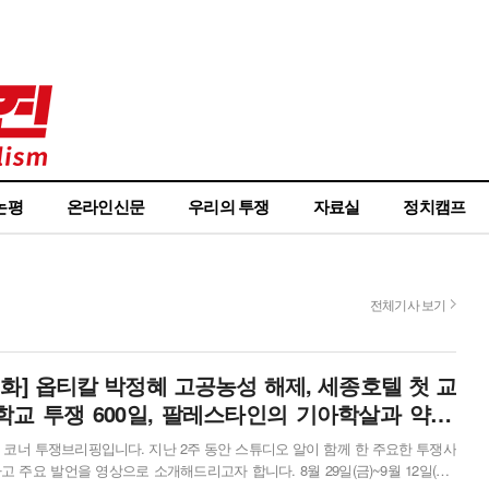
논평
온라인신문
우리의 투쟁
자료실
정치캠프
전체기사 보기
1화] 옵티칼 박정혜 고공농성 해제, 세종호텔 첫 교
A학교 투쟁 600일, 팔레스타인의 기아학살과 약탈,
축제 등
 코너 투쟁브리핑입니다. 지난 2주 동안 스튜디오 알이 함께 한 주요한 투쟁사
 주요 발언을 영상으로 소개해드리고자 합니다. 8월 29일(금)~9월 12일(금),