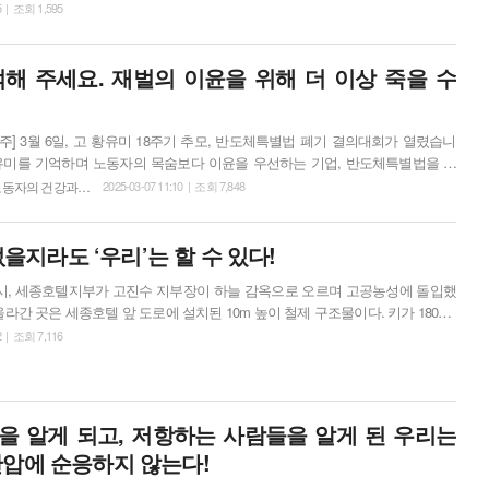
여드는 여러 깃발과 대오에 행인들의 이목이 자연스레 쏠렸다. 그렇게 구조적 성
5 | 조회 1,595
자본주의 철폐! 2025 3.7 여성파업으로 가는 청년학생 사전행진 대회가 시작되
 30분에 시작해, 몇 개의 발언과 문화공연 이후 신촌을 ...
해 주세요. 재벌의 이윤을 위해 더 이상 죽을 수
유미를 기억하며 노동자의 목숨보다 이윤을 우선하는 기업, 반도체특별법을 제
판한 이종란 반올림 상임활동가의 발언문을 옮깁니다. 긴 겨울이 끝나고,
노동자의 건강과…
2025-03-07 11:10 | 조회 7,848
위가 닥치는 3월의 첫 주에 반올림은 한 해를 황유미 추모로부터 다짐합니다.
황유미 님의 기일이 적혀 있지 않지만, 반올림의 추모 달력에는 3월 6일 황유미
 없을지라도 ‘우리’는 할 수 있다!
 5시, 세종호텔지부가 고진수 지부장이 하늘 감옥으로 오르며 고공농성에 돌입했
올라간 곳은 세종호텔 앞 도로에 설치된 10m 높이 철제 구조물이다. 키가 180cm
이 그곳에서 사용할 수 있는 공간의 폭은 채 1m도 되지 않는다. 더구나 구조물
2 | 조회 7,116
에 있어 안전에 각별히 주의해야 한다. 이에 세종호텔지부 조합원들은
에 없다. 고공농성을 벌이는 구조물 위치 자체도 위험하지만 공권력이 마구잡이
함을 알게 되고, 저항하는 사람들을 알게 된 우리는
압에 순응하지 않는다!