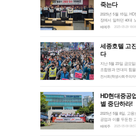
죽는다
2025년 5월 15일
장에서 일하던 40대 
유족과 '중대재해없는세상만들기 
배예주
2025-05-29 18:0
고. 텔레비전으로 보면
잠수일을 할까 걱정하던
세종호텔 고진
다
지난 5월 23일 금요
조합원과 연대의 힘을
세종호텔 앞에서 다시
전서희(학생사회주의자
투쟁으로 번질 수 있었
HD현대중공업
별 중단하라!
2025년 5월 8일,
공업과 이를 두둔한 
가 이주노동자들에게만
배예주
2025-05-09 08:5
결과 차별이 아니’라