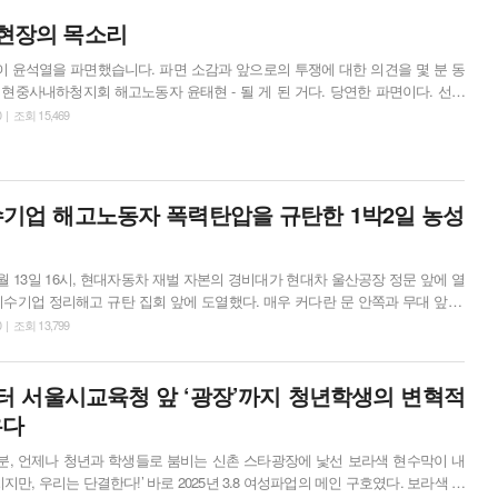
규탄하는 자리였다. 금속노조 현대중공업지부와 사내하청지회, 울산이주민센터
선노동...
 현장의 목소리
중이 윤석열을 파면했습니다. 파면 소감과 앞으로의 투쟁에 대한 의견을 몇 분 동
로 파면시키는 것과 노동자 시민들이 직접 끌어내는 거였고 오늘 파면되었다. -
0 | 조회 15,469
있다. 내란세력 청산이 남았고 세상을 바꾸는 2차전이 남아있다. 새로운 국면에
투쟁으로 나가야 한다고 생각한다. 기각 시에만 총파업이 필요했다고 보지 않는
기업 해고노동자 폭력탄압을 규탄한 1박2일 농성
수기업 정리해고 규탄 집회 앞에 도열했다. 매우 커다란 문 안쪽과 무대 앞쪽,
2백 명쯤 되는 숫자였다. 그리고 이들은 정리해고를 규탄하고 복직을 촉구하는
0 | 조회 13,799
도에서 이수 노동자들이 농성용 천막을 펼치자 득달같이 달려들어 천막을 부수
고 빼앗았다. 그리고 갑자기 나타난 1톤 트럭에 실어 보낸 후 정문을 봉쇄했다. 사진...
부터 서울시교육청 앞 ‘광장’까지 청년학생의 변혁적
우다
 30분, 언제나 청년과 학생들로 붐비는 신촌 스타광장에 낯선 보라색 현수막이 내
지만, 우리는 단결한다!’ 바로 2025년 3.8 여성파업의 메인 구호였다. 보라색 현