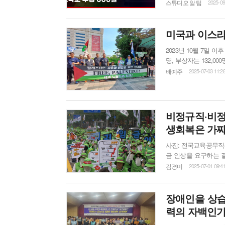
옵티칼 박정혜 고공농성
스튜디오 알 팀
2025-09
과 약탈, 인천퀴어문
터 추모투쟁 단식농성
청년학생 참가선언, 쿠팡
미국과 이스라
2023년 10월 7일 
명, 부상자는 132,
‘바다에 물 한 방울
배예주
2025-07-03 11:2
품을 배급받으려는 사
레스타인 가자지구 구
비...
비정규직·비정
생회복은 가짜
사진: 전국교육공무직본부 지난 6월 28일 1시, 서울역에서 저임금 노동자의 임금
금 인상을 요구하는 
주최했으며, 같은 날 
김경미
2025-07-01 09:4
사전대회 형식으로 진행됐다. 저임금 철폐가 민생을 회복시키는 것 전
서 정인용 본부장은 “
장애인을 상습
력의 자백인가