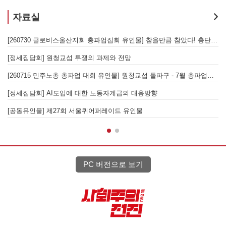
자료실
지 확대로 모든 발전노동자의 직접고용 쟁
[260730 글로비스울산지회 총파업집회 유인물] 참을만큼 참았다! 총단결-총파업으로 모든 노동자의 고용보장과 원청교섭 쟁취하
투쟁으로 보는 원청교섭 쟁취투쟁의 전망 - 화물연대 현장 노동자와 함께하는 집담회
[정세집담회] 원청교섭 투쟁의 과제와 전망
인가
[260715 민주노총 총파업 대회 유인물] 원청교섭 돌파구 - 7월 총파업에 이은 이재명정부에 맞선 대정부 투쟁!
[
주년 세계 노동절 유인물] 서광석 열사 정신 계승! 원청교섭 쟁취! 가자, 7월 총파업!
[정세집담회] AI도입에 대한 노동자계급의 대응방향
[공동유인물] 제27회 서울퀴어퍼레이드 유인물
[
PC 버전으로 보기