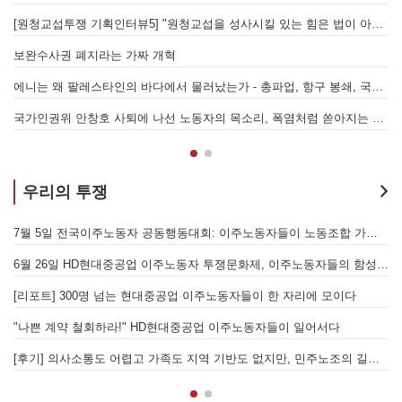
[원청교섭투쟁 기획인터뷰5] "원청교섭을 성사시킬 있는 힘은 법이 아니라 단결투쟁입니다" - 현대제철 비정규직지회 이상규 동지
경
7.15 총파업은 자본에 원청교섭 시작을 알리는 첫걸음이자 선전포고다
보완수사권 폐지라는 가짜 개혁
에니는 왜 팔레스타인의 바다에서 물러났는가 - 총파업, 항구 봉쇄, 국제 연대가 만들어 낸 에너지 자본의 후퇴
[
어
국가인권위 안창호 사퇴에 나선 노동자의 목소리, 폭염처럼 쏟아지는 불평등에 맞서 노동자계급의 메아리를!
누
우리의 투쟁
[후기] SK하이닉스·한화에어로스페이스 중대재해, 이윤 위해 생명안전을 위협하는 '첨단산업' 자본을 규탄하다
7월 5일 전국이주노동자 공동행동대회: 이주노동자들이 노동조합 가입을 선언하다
6월 26일 HD현대중공업 이주노동자 투쟁문화제, 이주노동자들의 함성과 노랫소리가 울산 동구 앞바다에 울려 퍼지다!
[
월 28일 원청교섭 불응 현대차 규탄 금속노조 결의대회
[리포트] 300명 넘는 현대중공업 이주노동자들이 한 자리에 모이다
엘의 가자지구 가스전 개발사업에 참여하는 한국석유공사 규탄 기자회견이 열리다.
"나쁜 계약 철회하라!" HD현대중공업 이주노동자들이 일어서다
[후기] 의사소통도 어렵고 가족도 지역 기반도 없지만, 민주노조의 길이 옳기에 투쟁하는 이주노동자
[