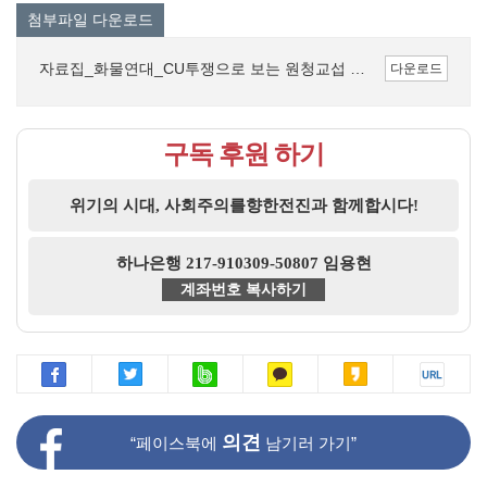
첨부파일 다운로드
자료집_화물연대_CU투쟁으로 보는 원청교섭 쟁취 투쟁의 전망.pdf (417.5K)
다운로드
구독 후원 하기
위기의 시대, 사회주의를향한전진과 함께합시다!
하나은행 217-910309-50807 임용현
계좌번호 복사하기
의견
“페이스북에
남기러 가기”