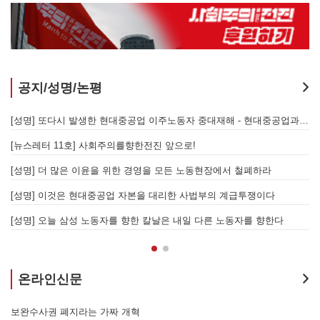
공지/성명/논평
지 않는 체제의 실체 - 아리셀 참사 주범 박순관 4년 선고에 부쳐
[성명] 또다시 발생한 현대중공업 이주노동자 중대재해 - 현대중공업과 한국 정부, 우즈베키스탄 노동청을 규탄한다
[성명] 이재명 정부와 CU 원청이 서광석을 죽였다! - 고 서광석 동지의 죽음을 애도하며
[뉴스레터 11호] 사회주의를향한전진 앞으로!
할 자는 주명건과 정근식이다!
[성명] 더 많은 이윤을 위한 경영을 모든 노동현장에서 철폐하라
[성명] 이재명정부·서울시교육청·경찰의 폭력 탄압을 규탄한다! 지혜복 교사와 연대자들을 즉각 석방하라!
[성명] 이것은 현대중공업 자본을 대리한 사법부의 계급투쟁이다
[성명] 말뿐인 학살 규탄은 공모의 또 다른 이름이다! 평화활동가 여권 무효화 지금 당장 철회하라!
[성명] 오늘 삼성 노동자를 향한 칼날은 내일 다른 노동자를 향한다
온라인신문
7.15 총파업은 자본에 원청교섭 시작을 알리는 첫걸음이자 선전포고다
보완수사권 폐지라는 가짜 개혁