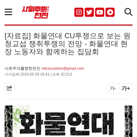
검색
[자료집] 화물연대 CU투쟁으로 보는 원
청교섭 쟁취투쟁의 전망 - 화물연대 현
장 노동자와 함께하는 집담회
사회주의를향한전진
mtosocialism@gmail.com
기사입력 2026.05.29 18:41 | 조회 32,513
가+
가-