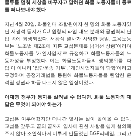
물류를 멈춰 세상을 바꾸자고 말하던 화물 노동자들이 동료
를 떠나보내야 했다
지난 4월 20일, 화물연대 조합원이자 한 명의 화물 노동자였
던 서광석 동지가 CU 원청의 파업 대오 분쇄와 공권력의 탄
압 속에 희생되었다. 서광석 열사가 사망한 당일, 고용노동
부는 “노조법 제2조에 따른 교섭문제를 넘어선 상황”이라며
화물노동자를 ‘개인사업자’로 규정하고 화물노동자들의 노
동자성을 부정했다. 이는 화물노동자들의 쟁의행위를 ‘파
업’이 아니라 ‘집단운송 거부’, ‘개인사업자들의 담합’이라고
규정하며 공정거래법을 동원해 화물노동자들을 탄압한 윤
석열 정권과 하등 다르지 않은 입장이었다.
이재명 정부가 동지를 살려낼 수 없다면, 화물 노동자의 대
답은 무엇이 되어야 하는가
교섭은 이루어졌지만 떠나간 열사는 살아 돌아올 수 없다.
교섭을 앞두고 끝의 끝까지 열사에 관한 사항을 쉽게 협의해
주지 않아 조인식마저 미루게 만들었던 BGF리테일, 그리고