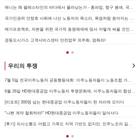
에니는 왜 팔레스타인의 바다에서 물러났는가 - 총파업, 항구 봉쇄, 국제 연대가 만들어 낸 에너지 자본의 후퇴
[
어
국가인권위 안창호 사퇴에 나선 노동자의 목소리, 폭염처럼 쏟아지는 불평등에 맞서 노동자계급의 메아리를!
누
 요구하며 공동파업에 나섭시다! - 현대
메가프로젝트, 자본을 위한 국가적 동원체제에 맞서 어떻게 싸울 것인가?
합 가입을 선언하다
경동도시가스 고객서비스센터 안전업무 외주화, 멈춰라!
우리의 투쟁
[후기] SK하이닉스·한화에어로스페이스 중대재해, 이윤 위해 생명안전을 위협하는 '첨단산업' 자본을 규탄하다
7월 5일 전국이주노동자 공동행동대회: 이주노동자들이 노동조합 가입을 선언하다
6월 26일 HD현대중공업 이주노동자 투쟁문화제, 이주노동자들의 함성과 노랫소리가 울산 동구 앞바다에 울려 퍼지다!
[
월 28일 원청교섭 불응 현대차 규탄 금속노조 결의대회
[리포트] 300명 넘는 현대중공업 이주노동자들이 한 자리에 모이다
엘의 가자지구 가스전 개발사업에 참여하는 한국석유공사 규탄 기자회견이 열리다.
"나쁜 계약 철회하라!" HD현대중공업 이주노동자들이 일어서다
[후기] 의사소통도 어렵고 가족도 지역 기반도 없지만, 민주노조의 길이 옳기에 투쟁하는 이주노동자
[