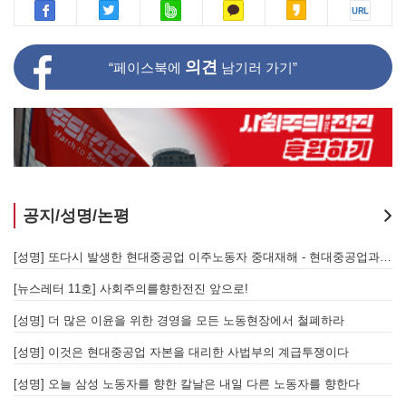
의견
“페이스북에
남기러 가기”
공지/성명/논평
지 않는 체제의 실체 - 아리셀 참사 주범 박순관 4년 선고에 부쳐
[성명] 또다시 발생한 현대중공업 이주노동자 중대재해 - 현대중공업과 한국 정부, 우즈베키스탄 노동청을 규탄한다
[성명] 이재명 정부와 CU 원청이 서광석을 죽였다! - 고 서광석 동지의 죽음을 애도하며
[뉴스레터 11호] 사회주의를향한전진 앞으로!
할 자는 주명건과 정근식이다!
[성명] 더 많은 이윤을 위한 경영을 모든 노동현장에서 철폐하라
[성명] 이재명정부·서울시교육청·경찰의 폭력 탄압을 규탄한다! 지혜복 교사와 연대자들을 즉각 석방하라!
[성명] 이것은 현대중공업 자본을 대리한 사법부의 계급투쟁이다
[성명] 말뿐인 학살 규탄은 공모의 또 다른 이름이다! 평화활동가 여권 무효화 지금 당장 철회하라!
[성명] 오늘 삼성 노동자를 향한 칼날은 내일 다른 노동자를 향한다