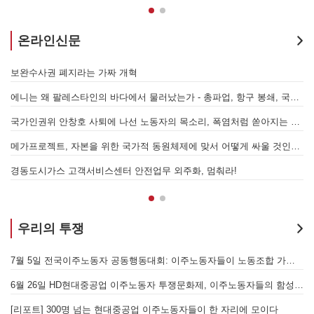
온라인신문
7.15 총파업은 자본에 원청교섭 시작을 알리는 첫걸음이자 선전포고다
보완수사권 폐지라는 가짜 개혁
에니는 왜 팔레스타인의 바다에서 물러났는가 - 총파업, 항구 봉쇄, 국제 연대가 만들어 낸 에너지 자본의 후퇴
[
어
국가인권위 안창호 사퇴에 나선 노동자의 목소리, 폭염처럼 쏟아지는 불평등에 맞서 노동자계급의 메아리를!
누
 요구하며 공동파업에 나섭시다! - 현대
메가프로젝트, 자본을 위한 국가적 동원체제에 맞서 어떻게 싸울 것인가?
합 가입을 선언하다
경동도시가스 고객서비스센터 안전업무 외주화, 멈춰라!
우리의 투쟁
[후기] SK하이닉스·한화에어로스페이스 중대재해, 이윤 위해 생명안전을 위협하는 '첨단산업' 자본을 규탄하다
7월 5일 전국이주노동자 공동행동대회: 이주노동자들이 노동조합 가입을 선언하다
6월 26일 HD현대중공업 이주노동자 투쟁문화제, 이주노동자들의 함성과 노랫소리가 울산 동구 앞바다에 울려 퍼지다!
[
월 28일 원청교섭 불응 현대차 규탄 금속노조 결의대회
[리포트] 300명 넘는 현대중공업 이주노동자들이 한 자리에 모이다