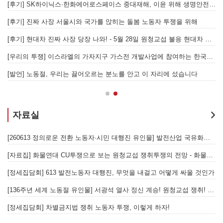
합 가입을 선언하다
[후기] SK하이닉스·한화에어로스페이스 중대재해, 이윤 위해 생명안전을 위협하는 '첨단산업' 자본을 규탄하다
6월 26일 HD현대중공업 이주노동자 투쟁문화제, 이주노동자들의 함성과 노랫소리가 울산 동구 앞바다에 울려 퍼지다!
[후기] 진짜 사장 서울시와 국가를 앉히는 돌봄 노동자 투쟁을 위해
[후기] 현대차 진짜 사장 당장 나와! - 5월 28일 원청교섭 불응 현대차 규탄 금속노조 결의대회
[
[우리의 투쟁] 이스라엘의 가자지구 가스전 개발사업에 참여하는 한국석유공사 규탄 기자회견이 열리다.
"
노조의 길이 옳기에 투쟁하는 이주노동자
[발언] 노동절, 우리는 끓어오르는 분노를 안고 이 자리에 섰습니다
자료실
[260730 글로비스울산지회 총파업집회 유인물] 참을만큼 참았다! 총단결-총파업으로 모든 노동자의 고용보장과 원청교섭 쟁취하
[260613 정의로운 전환 노동자·시민 대행진 유인물] 발전산업 국유화와 공공재생에너지 확대로 모든 발전노동자의 직접고용 쟁
[자료집] 화물연대 CU투쟁으로 보는 원청교섭 쟁취투쟁의 전망 - 화물연대 현장 노동자와 함께하는 집담회
[
- 7월 총파업에 이은 이재명정부에 맞선 대정부 투쟁!
[정세집담회] 613 발전노동자 대행진, 무엇을 내걸고 어떻게 싸울 것인가
[136주년 세계 노동절 유인물] 서광석 열사 정신 계승! 원청교섭 쟁취! 가자, 7월 총파업!
[
[정세집담회] 차별금지법 쟁취 노동자 투쟁, 이렇게 하자!
[