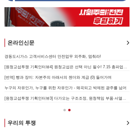
온라인신문
을 성사시킬 있는 힘은 법이 아니라 단결투쟁입니다" - 현대제철 비정규직지회 이상규 동지
경동도시가스 고객서비스센터 안전업무 외주화, 멈춰라!
[원청교섭투쟁 기획인터뷰4] 원청교섭은 선택 아닌 필수! 7.15 총파업은 자본에 원청교섭 시작을 알리는 첫걸음이자 선전포고다
보
물러났는가 - 총파업, 항구 봉쇄, 국제 연대가 만들어 낸 에너지 자본의 후퇴
[번역] 빵과 장미: 자본주의 아래서의 젠더와 계급 (0) 들어가며
 나선 노동자의 목소리, 폭염처럼 쏟아지는 불평등에 맞서 노동자계급의 메아리를!
누구의 자유인가, 누구를 위한 자유인가 - 왜곡되고 박제된 광주를 넘어
본을 위한 국가적 동원체제에 맞서 어떻게 싸울 것인가?
[원청교섭투쟁 기획인터뷰3] 다가오는 구조조정, 원청책임 부품·서열노동자 총고용 보장을 요구하며 공동파업에 나섭시다! - 현대
우리의 투쟁