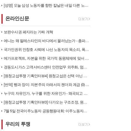
[성명] 오늘 삼성 노동자를 향한 칼날은 내일 다른 노동자를 향한다
온라인신문
보완수사권 폐지라는 가짜 개혁
에니는 왜 팔레스타인의 바다에서 물러났는가 - 총파업, 항구 봉쇄, 국제…
국가인권위 안창호 사퇴에 나선 노동자의 목소리, 폭염처럼 쏟아지는 불평등…
메가프로젝트, 자본을 위한 국가적 동원체제에 맞서 어떻게 싸울 것인가?
경동도시가스 고객서비스센터 안전업무 외주화, 멈춰라!
[원청교섭투쟁 기획인터뷰4] 원청교섭은 선택 아닌 필수! 7.15 총파업…
[번역] 빵과 장미: 자본주의 아래서의 젠더와 계급 (0) 들어가며
누구의 자유인가, 누구를 위한 자유인가 - 왜곡되고 박제된 광주를 넘어
[원청교섭투쟁 기획인터뷰3] 다가오는 구조조정, 원청책임 부품·서열노동자…
7월 5일 전국이주노동자 공동행동대회: 이주노동자들이 노동조합 가입을 선…
우리의 투쟁