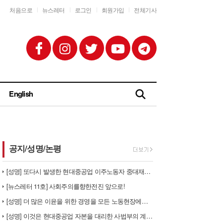
처음으로
뉴스레터
로그인
회원가입
전체기사
English
공지/성명/논평
[성명] 또다시 발생한 현대중공업 이주노동자 중대재해 - 현대중공업과 한…
[뉴스레터 11호] 사회주의를향한전진 앞으로!
[성명] 더 많은 이윤을 위한 경영을 모든 노동현장에서 철폐하라
[성명] 이것은 현대중공업 자본을 대리한 사법부의 계급투쟁이다