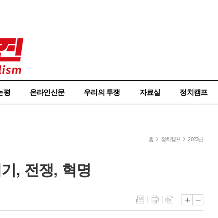
논평
온라인신문
우리의 투쟁
자료실
정치캠프
홈
정치캠프
2023년
위기, 전쟁, 혁명