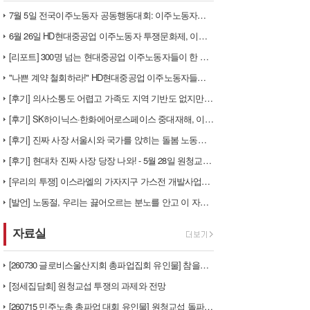
7월 5일 전국이주노동자 공동행동대회: 이주노동자들이 노동조합 가입을 선…
6월 26일 HD현대중공업 이주노동자 투쟁문화제, 이주노동자들의 함성과 …
[리포트] 300명 넘는 현대중공업 이주노동자들이 한 자리에 모이다
"나쁜 계약 철회하라!" HD현대중공업 이주노동자들이 일어서다
[후기] 의사소통도 어렵고 가족도 지역 기반도 없지만, 민주노조의 길이 …
[후기] SK하이닉스·한화에어로스페이스 중대재해, 이윤 위해 생명안전을 …
[후기] 진짜 사장 서울시와 국가를 앉히는 돌봄 노동자 투쟁을 위해
[후기] 현대차 진짜 사장 당장 나와! - 5월 28일 원청교섭 불응 현…
[우리의 투쟁] 이스라엘의 가자지구 가스전 개발사업에 참여하는 한국석유공…
[발언] 노동절, 우리는 끓어오르는 분노를 안고 이 자리에 섰습니다
자료실
[260730 글로비스울산지회 총파업집회 유인물] 참을만큼 참았다! 총단…
[정세집담회] 원청교섭 투쟁의 과제와 전망
[260715 민주노총 총파업 대회 유인물] 원청교섭 돌파구 - 7월 총…