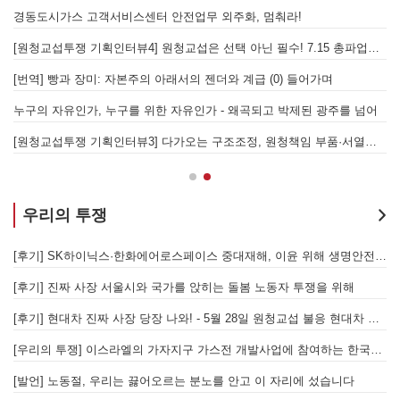
을 성사시킬 있는 힘은 법이 아니라 단결투쟁입니다" - 현대제철 비정규직지회 이상규 동지
경동도시가스 고객서비스센터 안전업무 외주화, 멈춰라!
[원청교섭투쟁 기획인터뷰4] 원청교섭은 선택 아닌 필수! 7.15 총파업은 자본에 원청교섭 시작을 알리는 첫걸음이자 선전포고다
보
물러났는가 - 총파업, 항구 봉쇄, 국제 연대가 만들어 낸 에너지 자본의 후퇴
[번역] 빵과 장미: 자본주의 아래서의 젠더와 계급 (0) 들어가며
 나선 노동자의 목소리, 폭염처럼 쏟아지는 불평등에 맞서 노동자계급의 메아리를!
누구의 자유인가, 누구를 위한 자유인가 - 왜곡되고 박제된 광주를 넘어
본을 위한 국가적 동원체제에 맞서 어떻게 싸울 것인가?
[원청교섭투쟁 기획인터뷰3] 다가오는 구조조정, 원청책임 부품·서열노동자 총고용 보장을 요구하며 공동파업에 나섭시다! - 현대
우리의 투쟁
합 가입을 선언하다
[후기] SK하이닉스·한화에어로스페이스 중대재해, 이윤 위해 생명안전을 위협하는 '첨단산업' 자본을 규탄하다
6월 26일 HD현대중공업 이주노동자 투쟁문화제, 이주노동자들의 함성과 노랫소리가 울산 동구 앞바다에 울려 퍼지다!
[후기] 진짜 사장 서울시와 국가를 앉히는 돌봄 노동자 투쟁을 위해
[후기] 현대차 진짜 사장 당장 나와! - 5월 28일 원청교섭 불응 현대차 규탄 금속노조 결의대회
[
[우리의 투쟁] 이스라엘의 가자지구 가스전 개발사업에 참여하는 한국석유공사 규탄 기자회견이 열리다.
"
노조의 길이 옳기에 투쟁하는 이주노동자
[발언] 노동절, 우리는 끓어오르는 분노를 안고 이 자리에 섰습니다