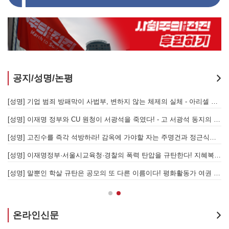
공지/성명/논평
[성명] 또다시 발생한 현대중공업 이주노동자 중대재해 - 현대중공업과 한국 정부, 우즈베키스탄 노동청을 규탄한다
[성명] 기업 범죄 방패막이 사법부, 변하지 않는 체제의 실체 - 아리셀 참사 주범 박순관 4년 선고에 부쳐
[성명] 이재명 정부와 CU 원청이 서광석을 죽였다! - 고 서광석 동지의 죽음을 애도하며
[
[성명] 고진수를 즉각 석방하라! 감옥에 가야할 자는 주명건과 정근식이다!
[
[성명] 이재명정부·서울시교육청·경찰의 폭력 탄압을 규탄한다! 지혜복 교사와 연대자들을 즉각 석방하라!
[
[성명] 말뿐인 학살 규탄은 공모의 또 다른 이름이다! 평화활동가 여권 무효화 지금 당장 철회하라!
[
온라인신문