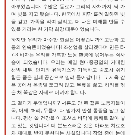
아부었습니다. 수많은 동료가 고리의 사채까지 써 가
며 빚을 지고 왔습니다. 한국에서 피땀 흘려 일하면 빚
을 갚고, 가족을 먹여 살리고, 더 나은 미래를 만들 수
있을 거라는 한 가닥 희망 때문이었습니다.
하지만 우리가 마주한 현실은 어떻습니까? 고난과 고
통의 연속뿐이었습니다! 조선업을 살리겠다며 만든 E-
7-3 비자는 우리를 가혹한 노동 환경에 묶어두는 쇠사
슬이 되었습니다. 우리는 매일 현대중공업의 거대한
선박 내부, 먼지와 유독가스가 가득하고 숨조차 쉬기
힘든 좁은 밀폐 공간으로 밀려 들어갑니다. 그 지옥 같
은 곳에서 온종일 쪼그려 앉고, 무릎을 꿇고, 허리를 꺾
은 채 똑같은 자세로 버텨야 합니다.
그 결과가 무엇입니까? 서른도 안 된 젊은 노동자들이
목, 어깨, 허리, 무릎이 다 망가져 만성 통증을 달고 삽
니다. 평생 쓸 건강을 이 조선소 바닥에 통째로 갈아 넣
고 있는 것입니다! 더 분노스러운 것은 아파도 치료조
차 제대로 받지 못한다는 사실입니다! 작업 중에 눈에