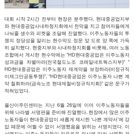
대회 시작 2시간 전부터 현장은 분주했다. 현대중공업지부
와 현대중공업사내하청지회에서 천막을 치고 참여자들에게
나눠줄 생수와 피켓을 조달해 진열했다. 이주노동자들의 투
쟁의 정당성을 알리는 현수막도 정문 앞 도로 양 쪽에 가득
히 설치했다. 현중지부와 사내하청지회를 비롯해, 여러 노동
조합에서 게시한 현수막에는 “HD현대중공업은 이주노동자
성과금을 차별마라(전국철도노조 코레일네트웍스지부)“ “
HD현대중공업은 이주노동자 재계약을 보장하라(비정규직
이제그만공동투쟁)”, “HD현대중공업은 이주노동자 나쁜 계
약 철회하라(금속노조 현대제철비정규직지회)” 같은 문구가
적혀있었다.
울산이주민센터는 지난 6월 26일에 이어 이주노동자들을
위해 나라별 서명판을 준비해 진열했다. 현장에서 많은 이주
노동자들이 현대중공업이 새롭게 제시한 ‘나쁜 계약서’에 강
압 때문에 어쩔 수 없이 서명했음을 밝히는 서명지였다. 이
서명지는 이주노동자들이 자유로운 의사에 따라 서명한 것