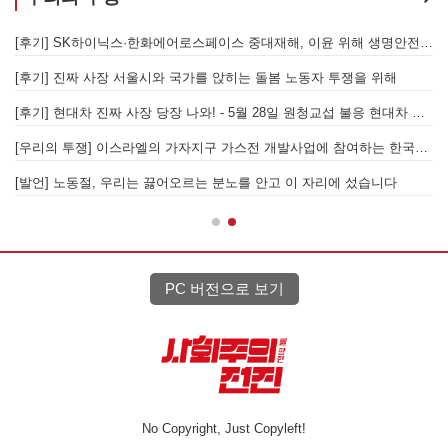
합 가입을 선언하다
[후기] SK하이닉스·한화에어로스페이스 중대재해, 이윤 위해 생명안전을 위협하는 '첨단산업' 자본을 규탄하다
6월 26일 HD현대중공업 이주노동자 투쟁문화제, 이주노동자들의 함성과 노랫소리가 울산 동구 앞바다에 울려 퍼지다!
[후기] 진짜 사장 서울시와 국가를 앉히는 돌봄 노동자 투쟁을 위해
[후기] 현대차 진짜 사장 당장 나와! - 5월 28일 원청교섭 불응 현대차 규탄 금속노조 결의대회
[
[우리의 투쟁] 이스라엘의 가자지구 가스전 개발사업에 참여하는 한국석유공사 규탄 기자회견이 열리다.
"
노조의 길이 옳기에 투쟁하는 이주노동자
[발언] 노동절, 우리는 끓어오르는 분노를 안고 이 자리에 섰습니다
PC 버전으로 보기
No Copyright, Just Copyleft!