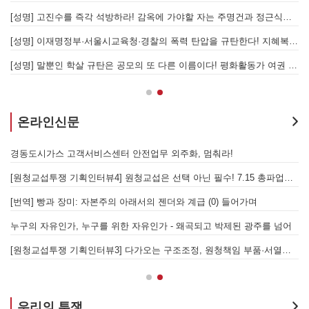
[성명] 고진수를 즉각 석방하라! 감옥에 가야할 자는 주명건과 정근식이다!
[
[성명] 이재명정부·서울시교육청·경찰의 폭력 탄압을 규탄한다! 지혜복 교사와 연대자들을 즉각 석방하라!
[
[성명] 말뿐인 학살 규탄은 공모의 또 다른 이름이다! 평화활동가 여권 무효화 지금 당장 철회하라!
[
온라인신문
을 성사시킬 있는 힘은 법이 아니라 단결투쟁입니다" - 현대제철 비정규직지회 이상규 동지
경동도시가스 고객서비스센터 안전업무 외주화, 멈춰라!
[원청교섭투쟁 기획인터뷰4] 원청교섭은 선택 아닌 필수! 7.15 총파업은 자본에 원청교섭 시작을 알리는 첫걸음이자 선전포고다
보
물러났는가 - 총파업, 항구 봉쇄, 국제 연대가 만들어 낸 에너지 자본의 후퇴
[번역] 빵과 장미: 자본주의 아래서의 젠더와 계급 (0) 들어가며
 나선 노동자의 목소리, 폭염처럼 쏟아지는 불평등에 맞서 노동자계급의 메아리를!
누구의 자유인가, 누구를 위한 자유인가 - 왜곡되고 박제된 광주를 넘어
본을 위한 국가적 동원체제에 맞서 어떻게 싸울 것인가?
[원청교섭투쟁 기획인터뷰3] 다가오는 구조조정, 원청책임 부품·서열노동자 총고용 보장을 요구하며 공동파업에 나섭시다! - 현대
우리의 투쟁