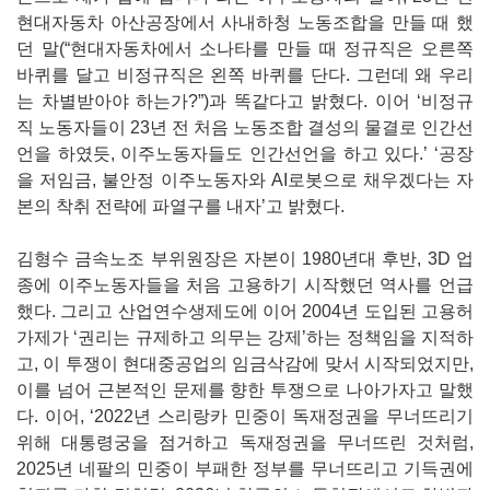
현대자동차 아산공장에서 사내하청 노동조합을 만들 때 했
던 말(“현대자동차에서 소나타를 만들 때 정규직은 오른쪽
바퀴를 달고 비정규직은 왼쪽 바퀴를 단다. 그런데 왜 우리
는 차별받아야 하는가?”)과 똑같다고 밝혔다. 이어 ‘비정규
직 노동자들이 23년 전 처음 노동조합 결성의 물결로 인간선
언을 하였듯, 이주노동자들도 인간선언을 하고 있다.’ ‘공장
을 저임금, 불안정 이주노동자와 AI로봇으로 채우겠다는 자
본의 착취 전략에 파열구를 내자’고 밝혔다.
김형수 금속노조 부위원장은 자본이 1980년대 후반, 3D 업
종에 이주노동자들을 처음 고용하기 시작했던 역사를 언급
했다. 그리고 산업연수생제도에 이어 2004년 도입된 고용허
가제가 ‘권리는 규제하고 의무는 강제’하는 정책임을 지적하
고, 이 투쟁이 현대중공업의 임금삭감에 맞서 시작되었지만,
이를 넘어 근본적인 문제를 향한 투쟁으로 나아가자고 말했
다. 이어, ‘2022년 스리랑카 민중이 독재정권을 무너뜨리기
위해 대통령궁을 점거하고 독재정권을 무너뜨린 것처럼,
2025년 네팔의 민중이 부패한 정부를 무너뜨리고 기득권에