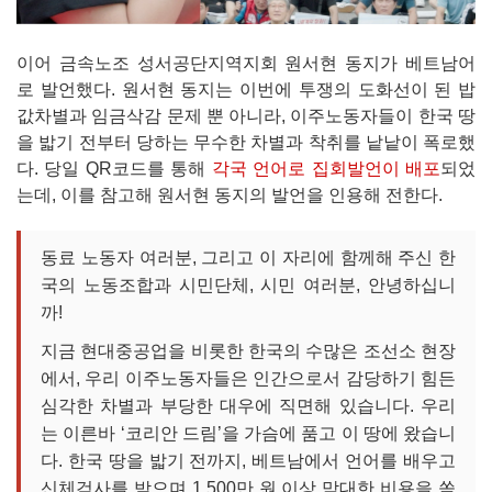
이어 금속노조 성서공단지역지회 원서현 동지가 베트남어
로 발언했다. 원서현 동지는 이번에 투쟁의 도화선이 된 밥
값차별과 임금삭감 문제 뿐 아니라, 이주노동자들이 한국 땅
을 밟기 전부터 당하는 무수한 차별과 착취를 낱낱이 폭로했
다. 당일 QR코드를 통해
각국 언어로 집회발언이 배포
되었
는데, 이를 참고해 원서현 동지의 발언을 인용해 전한다.
동료 노동자 여러분, 그리고 이 자리에 함께해 주신 한
국의 노동조합과 시민단체, 시민 여러분, 안녕하십니
까!
지금 현대중공업을 비롯한 한국의 수많은 조선소 현장
에서, 우리 이주노동자들은 인간으로서 감당하기 힘든
심각한 차별과 부당한 대우에 직면해 있습니다. 우리
는 이른바 ‘코리안 드림’을 가슴에 품고 이 땅에 왔습니
다. 한국 땅을 밟기 전까지, 베트남에서 언어를 배우고
신체검사를 받으며 1,500만 원 이상 막대한 비용을 쏟