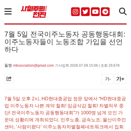
검색
7월 5일 전국이주노동자 공동행동대회:
이주노동자들이 노동조합 가입을 선언
하다
돌멩
mtosocialism@gmail.com
기사입력 2026.07.09 15:06 | 조회 29,678
가+
가-
7월 5일 오후 2시, HD현대중공업 정문 앞에서 “HD현대중공
업 이주노동자 나쁜 계약 철회! 임금삭감 철회! 차별처우 중
단! 전국이주노동자 공동행동대회”가 1000명 넘게 모인 가
운데 성황리에 개최되었다. 민주노총, 금속노조, 울산이주민
센터, ‘사람이왔다’ 이주노동자차별철폐네트워크에서 집회