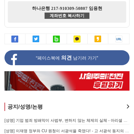
하나은행 217-910309-50807 임용현
계좌번호 복사하기
의견
“페이스북에
남기러 가기”
공지/성명/논평
[성명] 또다시 발생한 현대중공업 이주노동자 중대재해 - 현대중공업과 한국 정부, 우즈베키스탄 노동청을 규탄한다
[성명] 기업 범죄 방패막이 사법부, 변하지 않는 체제의 실체 - 아리셀 참사 주범 박순관 4년 선고에 부쳐
[성명] 이재명 정부와 CU 원청이 서광석을 죽였다! - 고 서광석 동지의 죽음을 애도하며
[