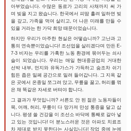
아부었습니다. 수많은 동료가 고리의 사채까지 써 가
며 빚을 지고 왔습니다. 한국에서 피땀 흘려 일하면 빚
을 갚고, 가족을 먹여 살리고, 더 나은 미래를 만들 수
있을 거라는 한 가닥 희망 때문이었습니다.
하지만 우리가 마주한 현실은 어떻습니까? 고난과 고
통의 연속뿐이었습니다! 조선업을 살리겠다며 만든 E-
7-3 비자는 우리를 가혹한 노동 환경에 묶어두는 쇠사
슬이 되었습니다. 우리는 매일 현대중공업의 거대한
선박 내부, 먼지와 유독가스가 가득하고 숨조차 쉬기
힘든 좁은 밀폐 공간으로 밀려 들어갑니다. 그 지옥 같
은 곳에서 온종일 쪼그려 앉고, 무릎을 꿇고, 허리를 꺾
은 채 똑같은 자세로 버텨야 합니다.
그 결과가 무엇입니까? 서른도 안 된 젊은 노동자들이
목, 어깨, 허리, 무릎이 다 망가져 만성 통증을 달고 삽
니다. 평생 쓸 건강을 이 조선소 바닥에 통째로 갈아 넣
고 있는 것입니다! 더 분노스러운 것은 아파도 치료조
차 제대로 받지 못한다는 사실입니다! 작업 중에 눈에