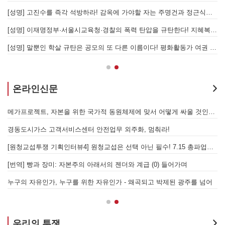
[성명] 고진수를 즉각 석방하라! 감옥에 가야할 자는 주명건과 정근식이다!
[
[성명] 이재명정부·서울시교육청·경찰의 폭력 탄압을 규탄한다! 지혜복 교사와 연대자들을 즉각 석방하라!
[
[성명] 말뿐인 학살 규탄은 공모의 또 다른 이름이다! 평화활동가 여권 무효화 지금 당장 철회하라!
[
온라인신문
발전통합은 발전소 노동자 총고용 보장하고 기후위기 막는 출발점이어야 한다!
메가프로젝트, 자본을 위한 국가적 동원체제에 맞서 어떻게 싸울 것인가?
을 성사시킬 있는 힘은 법이 아니라 단결투쟁입니다" - 현대제철 비정규직지회 이상규 동지
경동도시가스 고객서비스센터 안전업무 외주화, 멈춰라!
[원청교섭투쟁 기획인터뷰4] 원청교섭은 선택 아닌 필수! 7.15 총파업은 자본에 원청교섭 시작을 알리는 첫걸음이자 선전포고다
보
물러났는가 - 총파업, 항구 봉쇄, 국제 연대가 만들어 낸 에너지 자본의 후퇴
[번역] 빵과 장미: 자본주의 아래서의 젠더와 계급 (0) 들어가며
 나선 노동자의 목소리, 폭염처럼 쏟아지는 불평등에 맞서 노동자계급의 메아리를!
누구의 자유인가, 누구를 위한 자유인가 - 왜곡되고 박제된 광주를 넘어
우리의 투쟁