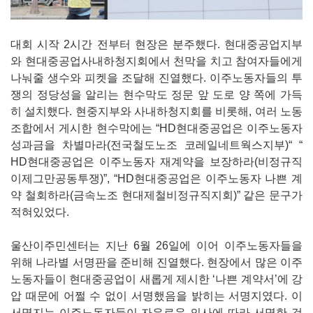
대회 시작 2시간 전부터 현장은 분주했다. 현대중공업지부
와 현대중공업사내하청지회에서 천막을 치고 참여자들에게
나눠줄 생수와 피켓을 조달해 진열했다. 이주노동자들의 투
쟁의 정당성을 알리는 현수막도 정문 앞 도로 양 쪽에 가득
히 설치했다. 현중지부와 사내하청지회를 비롯해, 여러 노동
조합에서 게시한 현수막에는 “HD현대중공업은 이주노동자
성과금을 차별마라(전국철도노조 코레일네트웍스지부)“ “
HD현대중공업은 이주노동자 재계약을 보장하라(비정규직
이제그만공동투쟁)”, “HD현대중공업은 이주노동자 나쁜 계
약 철회하라(금속노조 현대제철비정규직지회)” 같은 문구가
적혀있었다.
울산이주민센터는 지난 6월 26일에 이어 이주노동자들을
위해 나라별 서명판을 준비해 진열했다. 현장에서 많은 이주
노동자들이 현대중공업이 새롭게 제시한 ‘나쁜 계약서’에 강
압 때문에 어쩔 수 없이 서명했음을 밝히는 서명지였다. 이
서명지는 이주노동자들이 자유로운 의사에 따라 서명한 것