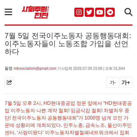
검색
7월 5일 전국이주노동자 공동행동대회:
이주노동자들이 노동조합 가입을 선언
하다
돌멩
mtosocialism@gmail.com
기사입력 2026.07.09 15:06 | 조회 31,844
가+
가-
7월 5일 오후 2시, HD현대중공업 정문 앞에서 “HD현대중공
업 이주노동자 나쁜 계약 철회! 임금삭감 철회! 차별처우 중
단! 전국이주노동자 공동행동대회”가 1000명 넘게 모인 가
운데 성황리에 개최되었다. 민주노총, 금속노조, 울산이주민
센터, ‘사람이왔다’ 이주노동자차별철폐네트워크에서 집회