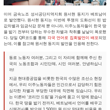
이어 금속노조 성서공단지역지회 원서현 동지가 베트남어
로 발언했다. 원서현 동지는 이번에 투쟁의 도화선이 된 밥
값차별과 임금삭감 문제 뿐 아니라, 이주노동자들이 한국 땅
을 밟기 전부터 당하는 무수한 차별과 착취를 낱낱이 폭로했
다. 당일 QR코드를 통해
각국 언어로 집회발언이 배포
되었
는데, 이를 참고해 원서현 동지의 발언을 인용해 전한다.
동료 노동자 여러분, 그리고 이 자리에 함께해 주신 한
국의 노동조합과 시민단체, 시민 여러분, 안녕하십니
까!
지금 현대중공업을 비롯한 한국의 수많은 조선소 현장
에서, 우리 이주노동자들은 인간으로서 감당하기 힘든
심각한 차별과 부당한 대우에 직면해 있습니다. 우리
는 이른바 ‘코리안 드림’을 가슴에 품고 이 땅에 왔습니
다. 한국 땅을 밟기 전까지, 베트남에서 언어를 배우고
신체검사를 받으며 1,500만 원 이상 막대한 비용을 쏟