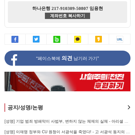
하나은행 217-910309-50807 임용현
계좌번호 복사하기
의견
“페이스북에
남기러 가기”
공지/성명/논평
[성명] 또다시 발생한 현대중공업 이주노동자 중대재해 - 현대중공업과 한국 정부, 우즈베키스탄 노동청을 규탄한다
[성명] 기업 범죄 방패막이 사법부, 변하지 않는 체제의 실체 - 아리셀 참사 주범 박순관 4년 선고에 부쳐
[성명] 이재명 정부와 CU 원청이 서광석을 죽였다! - 고 서광석 동지의 죽음을 애도하며
[