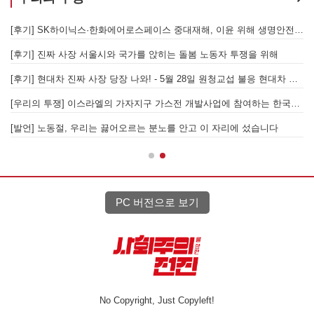
합 가입을 선언하다
[후기] SK하이닉스·한화에어로스페이스 중대재해, 이윤 위해 생명안전을 위협하는 '첨단산업' 자본을 규탄하다
6월 26일 HD현대중공업 이주노동자 투쟁문화제, 이주노동자들의 함성과 노랫소리가 울산 동구 앞바다에 울려 퍼지다!
[후기] 진짜 사장 서울시와 국가를 앉히는 돌봄 노동자 투쟁을 위해
[후기] 현대차 진짜 사장 당장 나와! - 5월 28일 원청교섭 불응 현대차 규탄 금속노조 결의대회
[
[우리의 투쟁] 이스라엘의 가자지구 가스전 개발사업에 참여하는 한국석유공사 규탄 기자회견이 열리다.
"
노조의 길이 옳기에 투쟁하는 이주노동자
[발언] 노동절, 우리는 끓어오르는 분노를 안고 이 자리에 섰습니다
PC 버전으로 보기
No Copyright, Just Copyleft!