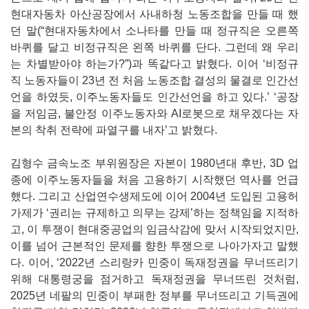
현대자동차 아산공장에서 사내하청 노동조합을 만들 때 했
던 말(“현대자동차에서 소나타를 만들 때 정규직은 오른쪽
바퀴를 달고 비정규직은 왼쪽 바퀴를 단다. 그런데 왜 우리
는 차별받아야 하는가?”)과 똑같다고 밝혔다. 이어 ‘비정규
직 노동자들이 23년 전 처음 노동조합 결성의 물결로 인간선
언을 하였듯, 이주노동자들도 인간선언을 하고 있다.’ ‘공장
을 저임금, 불안정 이주노동자와 AI로봇으로 채우겠다는 자
본의 착취 전략에 파열구를 내자’고 밝혔다.
김형수 금속노조 부위원장은 자본이 1980년대 후반, 3D 업
종에 이주노동자들을 처음 고용하기 시작했던 역사를 언급
했다. 그리고 산업연수생제도에 이어 2004년 도입된 고용허
가제가 ‘권리는 규제하고 의무는 강제’하는 정책임을 지적하
고, 이 투쟁이 현대중공업의 임금삭감에 맞서 시작되었지만,
이를 넘어 근본적인 문제를 향한 투쟁으로 나아가자고 말했
다. 이어, ‘2022년 스리랑카 민중이 독재정권을 무너뜨리기
위해 대통령궁을 점거하고 독재정권을 무너뜨린 것처럼,
2025년 네팔의 민중이 부패한 정부를 무너뜨리고 기득권에