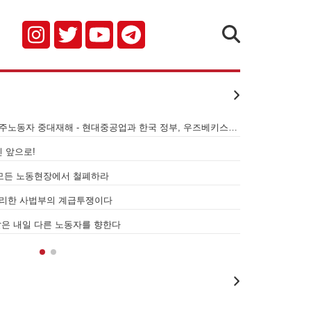
검색
[성명] 기업 범죄 방패막이 사법부, 변하지 않는 체제의 실체 - 아리셀 참사 주범 박순관 4년 선고에 부쳐
서광석을 죽였다! - 고 서광석 동지의 죽음을 애도하며
[뉴스레터 11호
옥에 가야할 자는 주명건과 정근식이다!
[성명] 더 많은
[성명] 이재명정부·서울시교육청·경찰의 폭력 탄압을 규탄한다! 지혜복 교사와 연대자들을 즉각 석방하라!
[성명] 이것은 
[성명] 말뿐인 학살 규탄은 공모의 또 다른 이름이다! 평화활동가 여권 무효화 지금 당장 철회하라!
[성명] 오늘 삼