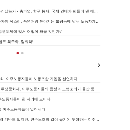
[원청교섭투쟁 기획인터뷰4] 원청교섭은 선택 아닌 필수! 7.15 총파업은 자본에 원청교섭 시작을 알리는 첫걸음이자 선전포고다
보완수사권 폐지라
 젠더와 계급 (0) 들어가며
인가 - 왜곡되고 박제된 광주를 넘어
[원청교섭투쟁 기획인터뷰3] 다가오는 구조조정, 원청책임 부품·서열노동자 총고용 보장을 요구하며 공동파업에 나섭시다! - 현대
메가프로젝트, 자
대회: 이주노동자들이 노동조합 가입을 선언하다
경동도시가스 고객
[후기] SK하이닉스·한화에어로스페이스 중대재해, 이윤 위해 생명안전을 위협하는 '첨단산업' 자본을 규탄하다
7월 5일 전국이
앉히는 돌봄 노동자 투쟁을 위해
 - 5월 28일 원청교섭 불응 현대차 규탄 금속노조 결의대회
[리포트] 300
[우리의 투쟁] 이스라엘의 가자지구 가스전 개발사업에 참여하는 한국석유공사 규탄 기자회견이 열리다.
"나쁜 계약 철회
분노를 안고 이 자리에 섰습니다