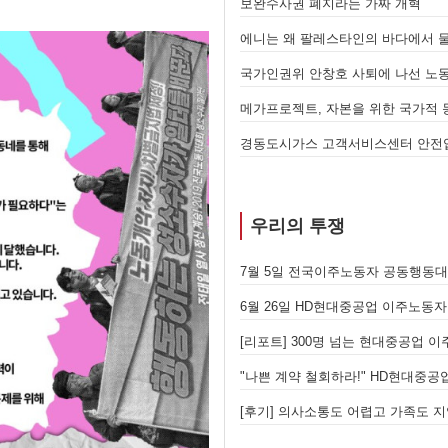
에니는 왜 팔레스타인의 바다에서 물러났는가 - 총파업, 항구 봉쇄, 국제 연대가 만들어 낸 에너지 자본의 후퇴
[번역] 빵과 장미: 자본주의 아래서의
국가인권위 안창호 사퇴에 나선 노동자의 목소리, 폭염처럼 쏟아지는 불평등에 맞서 노동자계급의 메아리를!
누구의 자유인가, 누구를 위한 자유
떻게 싸울 것인가?
!
7월 5일 전국이주노동자 공동행동
우리의 투쟁
이 노동조합 가입을 선언하다
6월 26일 HD현대중공업 이주노동자 투쟁문화제, 이주노동자들의 함성과 노랫소리가 울산 동구 앞바다에 울려 퍼지다!
[후기] 진짜 사장 서울시와 국가를 
자리에 모이다
[후기] 현대차 진짜 사장 당장 나와!
 일어서다
[후기] 의사소통도 어렵고 가족도 지역 기반도 없지만, 민주노조의 길이 옳기에 투쟁하는 이주노동자
[발언] 노동절, 우리는 끓어오르는 