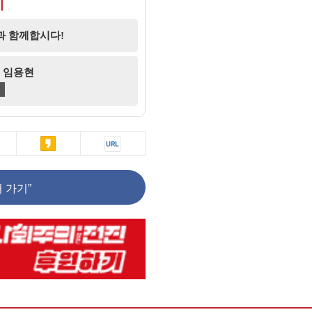
기
과 함께합시다!
07 임용현
 가기”