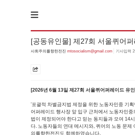
[공동유인물] 제27회 서울퀴어
사회주의를향한전진
mtosocialism@gmail.com
기사입력 202
[성명] 기업 범죄 방패막이 사법부, 변하지 않는 체제의 실체 - 아리셀 참사 주범 박순관 4년 선고에 부쳐
죽음을 애도하며
[뉴스레터 11호] 사회주의를향한전진 앞으로!
!
[성명] 더 많은 이윤을 위한 경영을 모든 노동현장에서
[성명] 이재명정부·서울시교육청·경찰의 폭력 탄압을 규탄한다! 지혜복 교사와 연대자들을 즉각 석방하라!
[성명] 이것은 현대중공업 자본을 대리한 사법부의 
[2026년 6월 13일 제27회 서울퀴어퍼레이드 유인
[성명] 말뿐인 학살 규탄은 공모의 또 다른 이름이다! 평화활동가 여권 무효화 지금 당장 철회하라!
[성명] 오늘 삼성 노동자를 향한 칼날은 내일 다른 노
'포괄적 차별금지법 제정을 위한 노동자민중 기획
어퍼레이드 행사장 앞 입구 근처에서 노동자민중
법이 제정되어야 한다고 믿는 동지들과 모여 1
다. 노동자들의 연대 메시지와, 퀴어의 노동 문제
의를향한전진도 함께하였습니다.