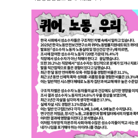
[원청교섭투쟁 기획인터뷰4] 원청교섭은 선택 아닌 필수! 7.15 총파업은 자본에 원청교섭 시작을 알리는 첫걸음이자 선전포고다
보완수사권 폐지라는 가짜 개혁
[원청교섭투쟁 기획인터뷰3] 다가오는 구조조정, 원청책임 부품·서열노동자 총고용 보장을 요구하며 공동파업에 나섭시다! - 현대
메가프로젝트, 자본을 위한 국가적 동원체제에 맞서 어
 선언하다
경동도시가스 고객서비스센터 안전업무 외주화, 멈춰라
[후기] SK하이닉스·한화에어로스페이스 중대재해, 이윤 위해 생명안전을 위협하는 '첨단산업' 자본을 규탄하다
7월 5일 전국이주노동자 공동행동대회: 이주노동자들
규탄 금속노조 결의대회
[리포트] 300명 넘는 현대중공업 이주노동자들이 한 
[우리의 투쟁] 이스라엘의 가자지구 가스전 개발사업에 참여하는 한국석유공사 규탄 기자회견이 열리다.
"나쁜 계약 철회하라!" HD현대중공업 이주노동자들이