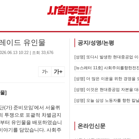
퍼레이드 유인물
공지/성명/논평
6.06.13 10:22 | 조회 33,676
[성명] 또다시 발생한 현대중공업 이주노동자 중대재해 - 현대중공업과 한국 정부, 우즈베키스탄 노동청을 규탄한다
[성명] 이재명 정부와 CU 원청이 
가+
가-
 철폐하라
[성명] 고진수를 즉각 석방하라! 감
계급투쟁이다
물]
동자를 향한다
단(가) 준비모임'에서 서울퀴
의 투쟁으로 포괄적 차별금지
4시부터 유인물을 배포하였습니
온라인신문
 이야기를 담았습니다. 사회주