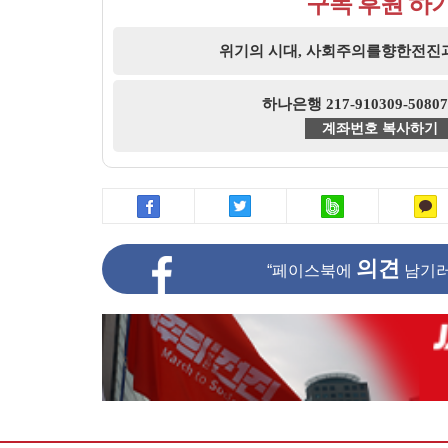
구독 후원 하
위기의 시대, 사회주의를향한전진
하나은행 217-910309-508
계좌번호 복사하기
의견
“페이스북에
남기러