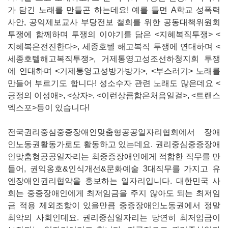
가 담긴 노래를 만들곤 하는데요! 예를 들면 A학교 성폭력
사안, 공익제보교사 부당전보 철회를 위한 공동대책위원회
투쟁에 함께하며 투쟁의 이야기를 담은 <지혜복직투쟁> <
지혜복은전진한다>, 세종호텔 해고복직 투쟁에 연대하며 <
세종호텔해고복직투쟁>, 거제통영고성조선하청지회 투쟁
에 연대하며 <거제통영고성방가방가>, <부스러기> 노래를
만들어 부르기도 합니다! 성소수자 관련 노래도 많은데요 <
긍정의 이성애>, <상자>, <이런상큼함은처음일걸>, <트랜스
엑스포>등이 있습니다!
전국권리중심중증장애인맞춤형공공일자리협회에서 장애
인노동권활동가로도 활동하고 있는데요. 권리중심중증장애
인맞춤형공공일자리는 최중증장애인에게 적합한 직무를 만
들어, 권익옹호&인식개선&문화예술 3대직무를 가지고 유
엔장애인권리협약을 홍보하는 일자리입니다. 대한민국 사
회는 중증장애인에게 최저임금을 주지 않아도 되는 최저임
금 적용 제외조항이 있을만큼 중증장애인노동권에서 정말
최악의 사회인데요. 권리중심일자리는 당연히 최저임금이