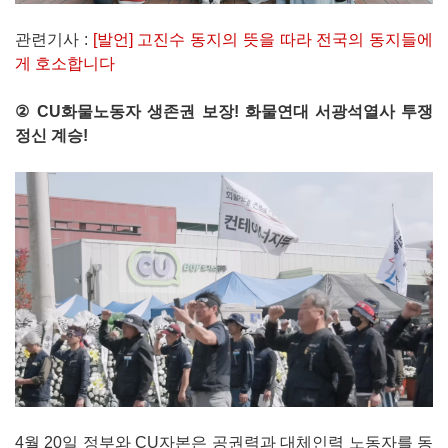
관련기사 :
[발언] 고진수 동지의 뜻을 따라 전국의 동지들에
게 호소합니다
② CU화물노동자 생존권 보장! 화물연대 서광석열사 투쟁
정신 계승!
4월 20일 정부와 CU자본은 공권력과 대체인력 노동자를 동