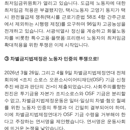
최저임금위원회가 열리고 있습니다. 도급제 노동자에 대한
최저임금 적용은 부결됐지만, 택시노동자 고영기 동지가 택
시 완전월급제 쟁취(택시를 근로기준법 58조 4항 간주근로
에서 제외하는 시행령 제정)를 요구하며 96일차 고공농성을
전개하고 있습니다. 서광석열사 정신을 계승하고 화물노동
자를 비롯한 특수고용·플랫폼·프리랜서 노동자의 최저임금
확대적용을 위한 투쟁은 이제 시작입니다.
③ 차별금지법제정은 노동자 민중의 투쟁으로!
2026년 3월 26일, 그리고 4월 9일 차별금지법제정연대 전체
회의에 <조지 소로스 오픈소사이어티재단(OSF) 기금 신청
추진 배경과 판단의 건>이 제출되었습니다. 사회주의를향한
전진은 투기금융 자본가 조지소로스와 OSF 기금은 분리할
수 없고, 차별금지법제정운동은 일터·일상의 차별·혐오 철폐
를 위한 노동자 민중의 투쟁과 더 긴밀히 결부되어야 하며,
이에 차별금지법제정연대가 OSF 기금 수령을 거부해야 한
다고 주장하는 연서명을 제안했습니다. 연서명은 운동사회
에 뜨거운 논쟁을 낳았습니다.