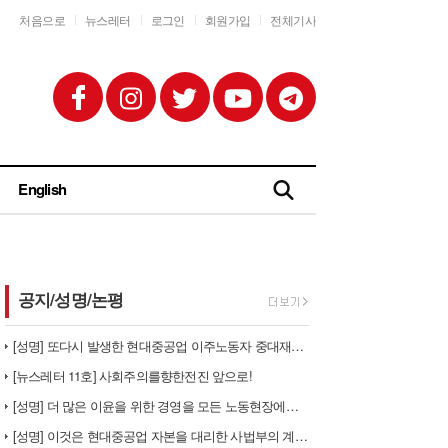
처음으로
뉴스레터
로그인
회원가입
전체기사
English
공지/성명/논평
[성명] 또다시 발생한 현대중공업 이주노동자 중대재해 - 현대중공업과 한…
[뉴스레터 11호] 사회주의를향한전진 앞으로!
[성명] 더 많은 이윤을 위한 경영을 모든 노동현장에서 철폐하라
[성명] 이것은 현대중공업 자본을 대리한 사법부의 계급투쟁이다