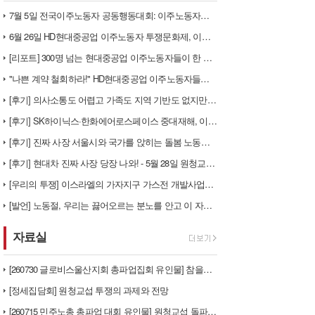
7월 5일 전국이주노동자 공동행동대회: 이주노동자들이 노동조합 가입을 선…
6월 26일 HD현대중공업 이주노동자 투쟁문화제, 이주노동자들의 함성과 …
[리포트] 300명 넘는 현대중공업 이주노동자들이 한 자리에 모이다
"나쁜 계약 철회하라!" HD현대중공업 이주노동자들이 일어서다
[후기] 의사소통도 어렵고 가족도 지역 기반도 없지만, 민주노조의 길이 …
[후기] SK하이닉스·한화에어로스페이스 중대재해, 이윤 위해 생명안전을 …
[후기] 진짜 사장 서울시와 국가를 앉히는 돌봄 노동자 투쟁을 위해
[후기] 현대차 진짜 사장 당장 나와! - 5월 28일 원청교섭 불응 현…
[우리의 투쟁] 이스라엘의 가자지구 가스전 개발사업에 참여하는 한국석유공…
[발언] 노동절, 우리는 끓어오르는 분노를 안고 이 자리에 섰습니다
자료실
[260730 글로비스울산지회 총파업집회 유인물] 참을만큼 참았다! 총단…
[정세집담회] 원청교섭 투쟁의 과제와 전망
[260715 민주노총 총파업 대회 유인물] 원청교섭 돌파구 - 7월 총…