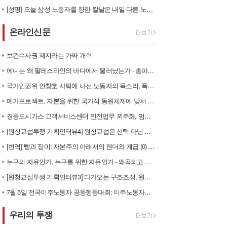
[성명] 오늘 삼성 노동자를 향한 칼날은 내일 다른 노동자를 향한다
온라인신문
보완수사권 폐지라는 가짜 개혁
에니는 왜 팔레스타인의 바다에서 물러났는가 - 총파업, 항구 봉쇄, 국제…
국가인권위 안창호 사퇴에 나선 노동자의 목소리, 폭염처럼 쏟아지는 불평등…
메가프로젝트, 자본을 위한 국가적 동원체제에 맞서 어떻게 싸울 것인가?
경동도시가스 고객서비스센터 안전업무 외주화, 멈춰라!
[원청교섭투쟁 기획인터뷰4] 원청교섭은 선택 아닌 필수! 7.15 총파업…
[번역] 빵과 장미: 자본주의 아래서의 젠더와 계급 (0) 들어가며
누구의 자유인가, 누구를 위한 자유인가 - 왜곡되고 박제된 광주를 넘어
[원청교섭투쟁 기획인터뷰3] 다가오는 구조조정, 원청책임 부품·서열노동자…
7월 5일 전국이주노동자 공동행동대회: 이주노동자들이 노동조합 가입을 선…
우리의 투쟁