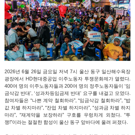
2026년 6월 26일 금요일 저녁 7시 울산 동구 일산해수욕장
광장에서 HD현대중공업 이주노동자 투쟁문화제가 열렸다.
400여 명의 이주노동자들과 200여 명의 정주노동자들이 ‘임
금삭감 반대’, ‘성과차등임금제 반대’ 요구를 내걸고 모였다.
참여자들은 “나쁜 계약 철회하라”, “임금삭감 철회하라”, “밥
값 차별 하지마라”, “잔업 차별 하지마라”, “성과금 차별 하지
마라”, “재계약을 보장하라” 구호를 우렁차게 외쳤다. “투
쟁!”이라는 절절한 함성이 울산 동구 앞바다에 울려 퍼졌다.