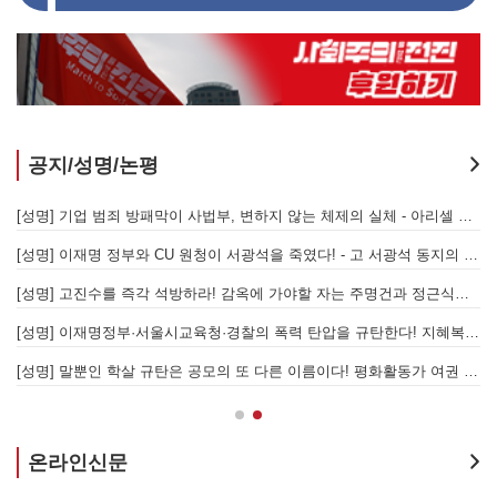
공지/성명/논평
[성명] 또다시 발생한 현대중공업 이주노동자 중대재해 - 현대중공업과 한국 정부, 우즈베키스탄 노동청을 규탄한다
[성명] 기업 범죄 방패막이 사법부, 변하지 않는 체제의 실체 - 아리셀 참사 주범 박순관 4년 선고에 부쳐
[성명] 이재명 정부와 CU 원청이 서광석을 죽였다! - 고 서광석 동지의 죽음을 애도하며
[
[성명] 고진수를 즉각 석방하라! 감옥에 가야할 자는 주명건과 정근식이다!
[
[성명] 이재명정부·서울시교육청·경찰의 폭력 탄압을 규탄한다! 지혜복 교사와 연대자들을 즉각 석방하라!
[
[성명] 말뿐인 학살 규탄은 공모의 또 다른 이름이다! 평화활동가 여권 무효화 지금 당장 철회하라!
[
온라인신문