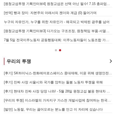
[원청교섭투쟁 기획인터뷰4] 원청교섭은 선택 아닌 필수! 7.15 총파업은 자본에 원청교섭 시작을 알리는 첫걸음이자 선전포고다
보
물러났는가 - 총파업, 항구 봉쇄, 국제 연대가 만들어 낸 에너지 자본의 후퇴
[번역] 빵과 장미: 자본주의 아래서의 젠더와 계급 (0) 들어가며
 나선 노동자의 목소리, 폭염처럼 쏟아지는 불평등에 맞서 노동자계급의 메아리를!
누구의 자유인가, 누구를 위한 자유인가 - 왜곡되고 박제된 광주를 넘어
본을 위한 국가적 동원체제에 맞서 어떻게 싸울 것인가?
[원청교섭투쟁 기획인터뷰3] 다가오는 구조조정, 원청책임 부품·서열노동자 총고용 보장을 요구하며 공동파업에 나섭시다! - 현대
7월 5일 전국이주노동자 공동행동대회: 이주노동자들이 노동조합 가입을 선언하다
경
우리의 투쟁
합 가입을 선언하다
[후기] SK하이닉스·한화에어로스페이스 중대재해, 이윤 위해 생명안전을 위협하는 '첨단산업' 자본을 규탄하다
6월 26일 HD현대중공업 이주노동자 투쟁문화제, 이주노동자들의 함성과 노랫소리가 울산 동구 앞바다에 울려 퍼지다!
[후기] 진짜 사장 서울시와 국가를 앉히는 돌봄 노동자 투쟁을 위해
[후기] 현대차 진짜 사장 당장 나와! - 5월 28일 원청교섭 불응 현대차 규탄 금속노조 결의대회
[
[우리의 투쟁] 이스라엘의 가자지구 가스전 개발사업에 참여하는 한국석유공사 규탄 기자회견이 열리다.
"
노조의 길이 옳기에 투쟁하는 이주노동자
[발언] 노동절, 우리는 끓어오르는 분노를 안고 이 자리에 섰습니다