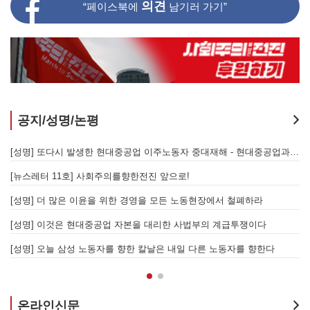
의견
“페이스북에
남기러 가기”
공지/성명/논평
[성명] 또다시 발생한 현대중공업 이주노동자 중대재해 - 현대중공업과 한국 정부, 우즈베키스탄 노동청을 규탄한다
[성명] 기업 범죄 방패막이 사법부, 변하지 않는 체제의 실체 - 아리셀 참사 주범 박순관 4년 선고에 부쳐
[성명] 이재명 정부와 CU 원청이 서광석을 죽였다! - 고 서광석 동지의 죽음을 애도하며
[
[성명] 고진수를 즉각 석방하라! 감옥에 가야할 자는 주명건과 정근식이다!
[
[성명] 이재명정부·서울시교육청·경찰의 폭력 탄압을 규탄한다! 지혜복 교사와 연대자들을 즉각 석방하라!
[
[성명] 말뿐인 학살 규탄은 공모의 또 다른 이름이다! 평화활동가 여권 무효화 지금 당장 철회하라!
[
온라인신문