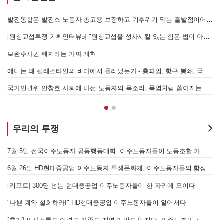
발전통합은 발전소 노동자 총고용 보장하고 기후위기 막는 출발점이어야 한다!
메가프로젝트, 자본을 위한 국가적 동원체제에 맞서 어떻게 싸울 것인가?
을 성사시킬 있는 힘은 법이 아니라 단결투쟁입니다" - 현대제철 비정규직지회 이상규 동지
경동도시가스 고객서비스센터 안전업무 외주화, 멈춰라!
[원청교섭투쟁 기획인터뷰4] 원청교섭은 선택 아닌 필수! 7.15 총파업은 자본에 원청교섭 시작을 알리는 첫걸음이자 선전포고다
보
물러났는가 - 총파업, 항구 봉쇄, 국제 연대가 만들어 낸 에너지 자본의 후퇴
[번역] 빵과 장미: 자본주의 아래서의 젠더와 계급 (0) 들어가며
 나선 노동자의 목소리, 폭염처럼 쏟아지는 불평등에 맞서 노동자계급의 메아리를!
누구의 자유인가, 누구를 위한 자유인가 - 왜곡되고 박제된 광주를 넘어
우리의 투쟁
합 가입을 선언하다
[후기] SK하이닉스·한화에어로스페이스 중대재해, 이윤 위해 생명안전을 위협하는 '첨단산업' 자본을 규탄하다
6월 26일 HD현대중공업 이주노동자 투쟁문화제, 이주노동자들의 함성과 노랫소리가 울산 동구 앞바다에 울려 퍼지다!
[후기] 진짜 사장 서울시와 국가를 앉히는 돌봄 노동자 투쟁을 위해
[후기] 현대차 진짜 사장 당장 나와! - 5월 28일 원청교섭 불응 현대차 규탄 금속노조 결의대회
[
[우리의 투쟁] 이스라엘의 가자지구 가스전 개발사업에 참여하는 한국석유공사 규탄 기자회견이 열리다.
"
노조의 길이 옳기에 투쟁하는 이주노동자
[발언] 노동절, 우리는 끓어오르는 분노를 안고 이 자리에 섰습니다