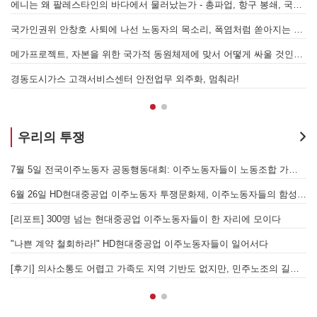
왜 팔레스타인의 바다에서 물러났는가 - 총파업, 항구 봉쇄, 국제 연대가 만들어 낸 에너지 자본의 후퇴
[번역] 빵과 장미: 자본주의 아래서의 젠더와 계급 (0) 들어가며
국가인권위 안창호 사퇴에 나선 노동자의 목소리, 폭염처럼 쏟아지는 불평등에 맞서 노동자계급의 메아리를!
누구의 자유인가, 누구를 위한 자유인가 - 왜곡되고 박제된 광주를 넘어
메가프로젝트, 자본을 위한 국가적 동원체제에 맞서 어떻게 싸울 것인가?
[원청교섭투쟁 기획인터뷰3] 다가오는 구조조정, 원청책임 부품·서열노동자 총고용 보장을 요구하며 공동파업에 나섭시다! - 현대
7월 5일 전국이주노동자 공동행동대회: 이주노동자들이 노동조합 가입을 선언하다
경
우리의 투쟁
주노동자들이 노동조합 가입을 선언하다
[후기] SK하이닉스·한화에어로스페이스 중대재해, 이윤 위해 생명안전을 위협하는 '첨단산업' 자본을 규탄하다
6월 26일 HD현대중공업 이주노동자 투쟁문화제, 이주노동자들의 함성과 노랫소리가 울산 동구 앞바다에 울려 퍼지다!
[후기] 진짜 사장 서울시와 국가를 앉히는 돌봄 노동자 투쟁을 위해
[후기] 현대차 진짜 사장 당장 나와! - 5월 28일 원청교섭 불응 현대차 규탄 금속노조 결의대회
[
[우리의 투쟁] 이스라엘의 가자지구 가스전 개발사업에 참여하는 한국석유공사 규탄 기자회견이 열리다.
"
역 기반도 없지만, 민주노조의 길이 옳기에 투쟁하는 이주노동자
[발언] 노동절, 우리는 끓어오르는 분노를 안고 이 자리에 섰습니다