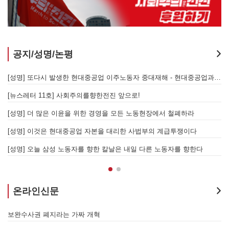
공지/성명/논평
[성명] 또다시 발생한 현대중공업 이주노동자 중대재해 - 현대중공업과 한국 정부, 우즈베키스탄 노동청을 규탄한다
[성명] 기업 범죄 방패막이 사법부, 변하지 않는 체제의 실체 - 아리셀 참사 주범 박순관 4년 선고에 부쳐
[성명] 이재명 정부와 CU 원청이 서광석을 죽였다! - 고 서광석 동지의 죽음을 애도하며
[
[성명] 고진수를 즉각 석방하라! 감옥에 가야할 자는 주명건과 정근식이다!
[
[성명] 이재명정부·서울시교육청·경찰의 폭력 탄압을 규탄한다! 지혜복 교사와 연대자들을 즉각 석방하라!
[
[성명] 말뿐인 학살 규탄은 공모의 또 다른 이름이다! 평화활동가 여권 무효화 지금 당장 철회하라!
[
온라인신문
[원청교섭투쟁 기획인터뷰4] 원청교섭은 선택 아닌 필수! 7.15 총파업은 자본에 원청교섭 시작을 알리는 첫걸음이자 선전포고다
보