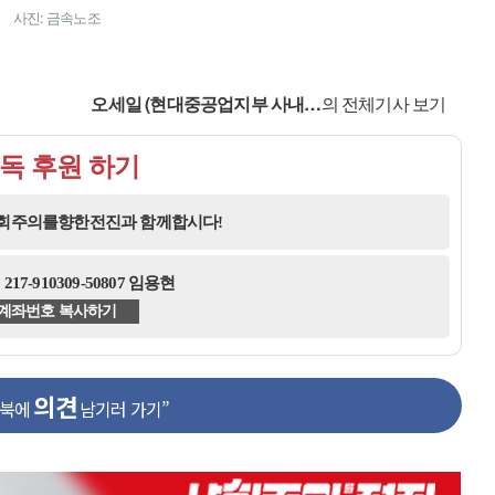
사진: 금속노조
오세일 (현대중공업지부 사내…
의 전체기사 보기
독 후원 하기
사회주의를향한전진과 함께합시다!
17-910309-50807 임용현
계좌번호 복사하기
의견
스북에
남기러 가기”