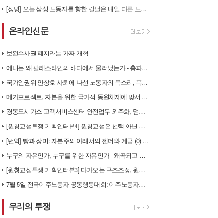
[성명] 오늘 삼성 노동자를 향한 칼날은 내일 다른 노동자를 향한다
온라인신문
보완수사권 폐지라는 가짜 개혁
에니는 왜 팔레스타인의 바다에서 물러났는가 - 총파업, 항구 봉쇄, 국제…
국가인권위 안창호 사퇴에 나선 노동자의 목소리, 폭염처럼 쏟아지는 불평등…
메가프로젝트, 자본을 위한 국가적 동원체제에 맞서 어떻게 싸울 것인가?
경동도시가스 고객서비스센터 안전업무 외주화, 멈춰라!
[원청교섭투쟁 기획인터뷰4] 원청교섭은 선택 아닌 필수! 7.15 총파업…
[번역] 빵과 장미: 자본주의 아래서의 젠더와 계급 (0) 들어가며
누구의 자유인가, 누구를 위한 자유인가 - 왜곡되고 박제된 광주를 넘어
[원청교섭투쟁 기획인터뷰3] 다가오는 구조조정, 원청책임 부품·서열노동자…
7월 5일 전국이주노동자 공동행동대회: 이주노동자들이 노동조합 가입을 선…
우리의 투쟁