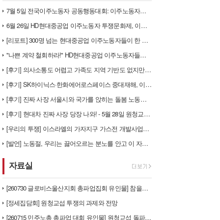
7월 5일 전국이주노동자 공동행동대회: 이주노동자들이 노동조합 가입을 선…
6월 26일 HD현대중공업 이주노동자 투쟁문화제, 이주노동자들의 함성과 …
[리포트] 300명 넘는 현대중공업 이주노동자들이 한 자리에 모이다
"나쁜 계약 철회하라!" HD현대중공업 이주노동자들이 일어서다
[후기] 의사소통도 어렵고 가족도 지역 기반도 없지만, 민주노조의 길이 …
[후기] SK하이닉스·한화에어로스페이스 중대재해, 이윤 위해 생명안전을 …
[후기] 진짜 사장 서울시와 국가를 앉히는 돌봄 노동자 투쟁을 위해
[후기] 현대차 진짜 사장 당장 나와! - 5월 28일 원청교섭 불응 현…
[우리의 투쟁] 이스라엘의 가자지구 가스전 개발사업에 참여하는 한국석유공…
[발언] 노동절, 우리는 끓어오르는 분노를 안고 이 자리에 섰습니다
자료실
[260730 글로비스울산지회 총파업집회 유인물] 참을만큼 참았다! 총단…
[정세집담회] 원청교섭 투쟁의 과제와 전망
[260715 민주노총 총파업 대회 유인물] 원청교섭 돌파구 - 7월 총…