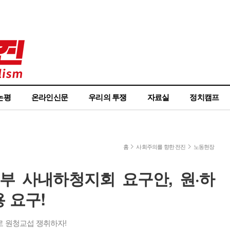
논평
온라인신문
우리의 투쟁
자료실
정치캠프
홈
사회주의를 향한 전진
노동현장
 사내하청지회 요구안, 원·하
 요구!
로 원청교섭 쟁취하자!