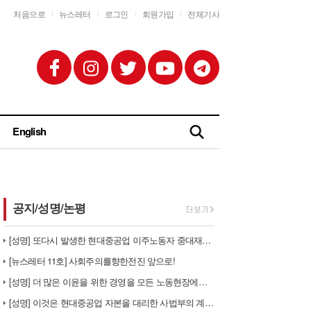
처음으로
뉴스레터
로그인
회원가입
전체기사
English
공지/성명/논평
[성명] 또다시 발생한 현대중공업 이주노동자 중대재해 - 현대중공업과 한…
[뉴스레터 11호] 사회주의를향한전진 앞으로!
[성명] 더 많은 이윤을 위한 경영을 모든 노동현장에서 철폐하라
[성명] 이것은 현대중공업 자본을 대리한 사법부의 계급투쟁이다