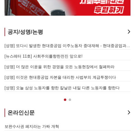
공지/성명/논평
지 않는 체제의 실체 - 아리셀 참사 주범 박순관 4년 선고에 부쳐
[성명] 또다시 발생한 현대중공업 이주노동자 중대재해 - 현대중공업과 한국 정부, 우즈베키스탄 노동청을 규탄한다
[성명] 이재명 정부와 CU 원청이 서광석을 죽였다! - 고 서광석 동지의 죽음을 애도하며
[뉴스레터 11호] 사회주의를향한전진 앞으로!
할 자는 주명건과 정근식이다!
[성명] 더 많은 이윤을 위한 경영을 모든 노동현장에서 철폐하라
[성명] 이재명정부·서울시교육청·경찰의 폭력 탄압을 규탄한다! 지혜복 교사와 연대자들을 즉각 석방하라!
[성명] 이것은 현대중공업 자본을 대리한 사법부의 계급투쟁이다
[성명] 말뿐인 학살 규탄은 공모의 또 다른 이름이다! 평화활동가 여권 무효화 지금 당장 철회하라!
[성명] 오늘 삼성 노동자를 향한 칼날은 내일 다른 노동자를 향한다
온라인신문
7.15 총파업은 자본에 원청교섭 시작을 알리는 첫걸음이자 선전포고다
보완수사권 폐지라는 가짜 개혁