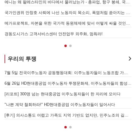
에니는 왜 팔레스타인의 바다에서 물러났는가 - 총파업, 항구 봉쇄, 국제 연대가 만들어 낸 에너지 자본의 후퇴
[
어
국가인권위 안창호 사퇴에 나선 노동자의 목소리, 폭염처럼 쏟아지는 불평등에 맞서 노동자계급의 메아리를!
누
 요구하며 공동파업에 나섭시다! - 현대
메가프로젝트, 자본을 위한 국가적 동원체제에 맞서 어떻게 싸울 것인가?
합 가입을 선언하다
경동도시가스 고객서비스센터 안전업무 외주화, 멈춰라!
우리의 투쟁
[후기] SK하이닉스·한화에어로스페이스 중대재해, 이윤 위해 생명안전을 위협하는 '첨단산업' 자본을 규탄하다
7월 5일 전국이주노동자 공동행동대회: 이주노동자들이 노동조합 가입을 선언하다
6월 26일 HD현대중공업 이주노동자 투쟁문화제, 이주노동자들의 함성과 노랫소리가 울산 동구 앞바다에 울려 퍼지다!
[
월 28일 원청교섭 불응 현대차 규탄 금속노조 결의대회
[리포트] 300명 넘는 현대중공업 이주노동자들이 한 자리에 모이다
엘의 가자지구 가스전 개발사업에 참여하는 한국석유공사 규탄 기자회견이 열리다.
"나쁜 계약 철회하라!" HD현대중공업 이주노동자들이 일어서다
[후기] 의사소통도 어렵고 가족도 지역 기반도 없지만, 민주노조의 길이 옳기에 투쟁하는 이주노동자
[