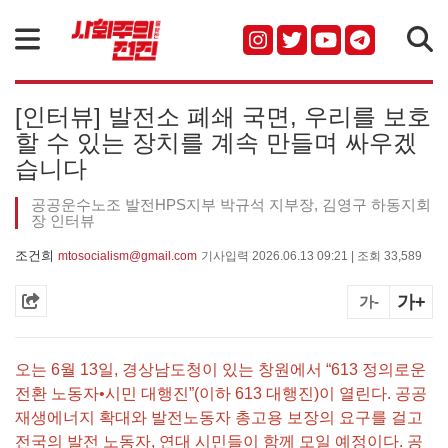
검색
[인터뷰] 발전소 폐쇄 국면, 우리를 보호
할 수 있는 장치를 계속 만들며 싸우겠
습니다
공공운수노조 발전HPS지부 박규석 지부장, 김영구 하동지회
장 인터뷰
조건희
mtosocialism@gmail.com
기사입력 2026.06.13 09:21 | 조회 33,589
가+
가-
오는 6월 13일, 경상남도청이 있는 창원에서 “613 정의로운
전환 노동자•시민 대행진”(이하 613 대행진)이 열린다. 공공
재생에너지 확대와 발전노동자 총고용 보장의 요구를 걸고
전국의 발전 노동자, 연대 시민들이 함께 모일 예정이다. 공