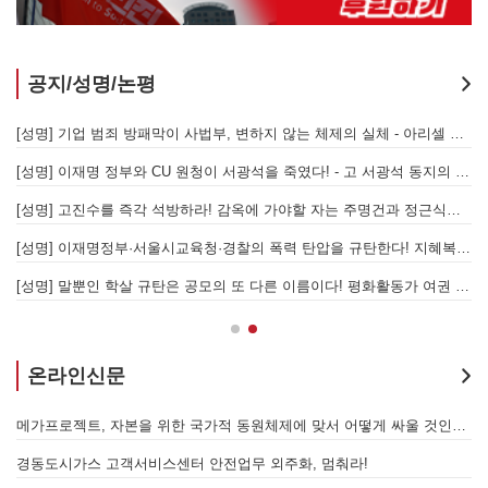
공지/성명/논평
[성명] 또다시 발생한 현대중공업 이주노동자 중대재해 - 현대중공업과 한국 정부, 우즈베키스탄 노동청을 규탄한다
[성명] 기업 범죄 방패막이 사법부, 변하지 않는 체제의 실체 - 아리셀 참사 주범 박순관 4년 선고에 부쳐
[성명] 이재명 정부와 CU 원청이 서광석을 죽였다! - 고 서광석 동지의 죽음을 애도하며
[
[성명] 고진수를 즉각 석방하라! 감옥에 가야할 자는 주명건과 정근식이다!
[
[성명] 이재명정부·서울시교육청·경찰의 폭력 탄압을 규탄한다! 지혜복 교사와 연대자들을 즉각 석방하라!
[
[성명] 말뿐인 학살 규탄은 공모의 또 다른 이름이다! 평화활동가 여권 무효화 지금 당장 철회하라!
[
온라인신문
발전통합은 발전소 노동자 총고용 보장하고 기후위기 막는 출발점이어야 한다!
메가프로젝트, 자본을 위한 국가적 동원체제에 맞서 어떻게 싸울 것인가?
을 성사시킬 있는 힘은 법이 아니라 단결투쟁입니다" - 현대제철 비정규직지회 이상규 동지
경동도시가스 고객서비스센터 안전업무 외주화, 멈춰라!