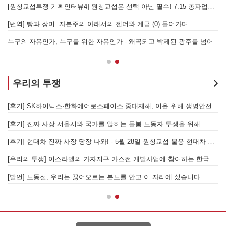
[원청교섭투쟁 기획인터뷰4] 원청교섭은 선택 아닌 필수! 7.15 총파업은 자본에 원청교섭 시작을 알리는 첫걸음이자 선전포고다
보
물러났는가 - 총파업, 항구 봉쇄, 국제 연대가 만들어 낸 에너지 자본의 후퇴
[번역] 빵과 장미: 자본주의 아래서의 젠더와 계급 (0) 들어가며
 나선 노동자의 목소리, 폭염처럼 쏟아지는 불평등에 맞서 노동자계급의 메아리를!
누구의 자유인가, 누구를 위한 자유인가 - 왜곡되고 박제된 광주를 넘어
우리의 투쟁
합 가입을 선언하다
[후기] SK하이닉스·한화에어로스페이스 중대재해, 이윤 위해 생명안전을 위협하는 '첨단산업' 자본을 규탄하다
6월 26일 HD현대중공업 이주노동자 투쟁문화제, 이주노동자들의 함성과 노랫소리가 울산 동구 앞바다에 울려 퍼지다!
[후기] 진짜 사장 서울시와 국가를 앉히는 돌봄 노동자 투쟁을 위해
[후기] 현대차 진짜 사장 당장 나와! - 5월 28일 원청교섭 불응 현대차 규탄 금속노조 결의대회
[
[우리의 투쟁] 이스라엘의 가자지구 가스전 개발사업에 참여하는 한국석유공사 규탄 기자회견이 열리다.
"
노조의 길이 옳기에 투쟁하는 이주노동자
[발언] 노동절, 우리는 끓어오르는 분노를 안고 이 자리에 섰습니다