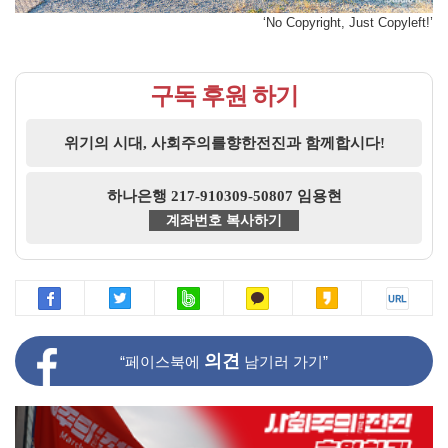
‘No Copyright, Just Copyleft!’
구독 후원 하기
위기의 시대, 사회주의를향한전진과 함께합시다!
하나은행 217-910309-50807 임용현
계좌번호 복사하기
의견
“페이스북에
남기러 가기”