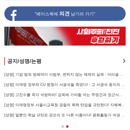
의견
“페이스북에
남기러 가기”
공지/성명/논평
[성명] 또다시 발생한 현대중공업 이주노동자 중대재해 - 현대중공업과 한국 정부, 우즈베키스탄 노동청을 규탄한다
[성명] 기업 범죄 방패막이 사법부, 변하지 않는 체제의 실체 - 아리셀 참사 주범 박순관 4년 선고에 부쳐
[성명] 이재명 정부와 CU 원청이 서광석을 죽였다! - 고 서광석 동지의 죽음을 애도하며
[
[성명] 고진수를 즉각 석방하라! 감옥에 가야할 자는 주명건과 정근식이다!
[
[성명] 이재명정부·서울시교육청·경찰의 폭력 탄압을 규탄한다! 지혜복 교사와 연대자들을 즉각 석방하라!
[
[성명] 말뿐인 학살 규탄은 공모의 또 다른 이름이다! 평화활동가 여권 무효화 지금 당장 철회하라!
[