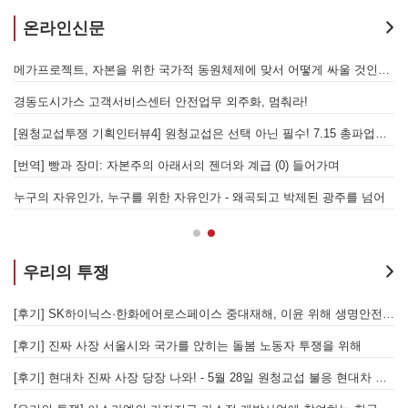
온라인신문
발전통합은 발전소 노동자 총고용 보장하고 기후위기 막는 출발점이어야 한다!
메가프로젝트, 자본을 위한 국가적 동원체제에 맞서 어떻게 싸울 것인가?
을 성사시킬 있는 힘은 법이 아니라 단결투쟁입니다" - 현대제철 비정규직지회 이상규 동지
경동도시가스 고객서비스센터 안전업무 외주화, 멈춰라!
[원청교섭투쟁 기획인터뷰4] 원청교섭은 선택 아닌 필수! 7.15 총파업은 자본에 원청교섭 시작을 알리는 첫걸음이자 선전포고다
보
물러났는가 - 총파업, 항구 봉쇄, 국제 연대가 만들어 낸 에너지 자본의 후퇴
[번역] 빵과 장미: 자본주의 아래서의 젠더와 계급 (0) 들어가며
 나선 노동자의 목소리, 폭염처럼 쏟아지는 불평등에 맞서 노동자계급의 메아리를!
누구의 자유인가, 누구를 위한 자유인가 - 왜곡되고 박제된 광주를 넘어
우리의 투쟁
합 가입을 선언하다
[후기] SK하이닉스·한화에어로스페이스 중대재해, 이윤 위해 생명안전을 위협하는 '첨단산업' 자본을 규탄하다
6월 26일 HD현대중공업 이주노동자 투쟁문화제, 이주노동자들의 함성과 노랫소리가 울산 동구 앞바다에 울려 퍼지다!
[후기] 진짜 사장 서울시와 국가를 앉히는 돌봄 노동자 투쟁을 위해
[후기] 현대차 진짜 사장 당장 나와! - 5월 28일 원청교섭 불응 현대차 규탄 금속노조 결의대회
[