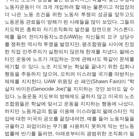
노동자운동이 더 크게 개입하려 할 때는 물론이고 작업장의
더 나은 노동 조건을 위한 노동자 투쟁의 성공을 앞두고도
노동운동 관료들이 방해가 된 사례들을 많이 보았다. 그들의
지도력은 총회와 자기조직화의 발전을 정면으로 거스른다.
예를 들어 전미자동차노조(UAW)는 자신들의 요구 상당수
를 쟁취한 역사적 투쟁을 벌였지만, 평조합원들 사이에 진정
한 직접 민주주의가 실현되지 않은채 한계를 지녔다. 팔레스
타인 운동에 노조가 개입하는 것에 관해서도 똑같이 문제를
제기할 수 있다. 노조 지도부는 학살을 끝내기 위한 집회나
행동을 추동하지 않으며, 오히려 이스라엘 국가를 떠받치는
체제를 지지한다. UAW 위원장 숀 페인(Shawn Fain)이 “학
살자 바이든(Genocide Joe)”을 지지하는 것만 보아도 알 수
있다. 노동운동 지도부의 방해에도 굴하지 않고 미국의 노조
조합원들은 학살에 맞서고 운동을 지지하는 행동에 나섰다.
하지만 노동계급의 힘을 이용해 이스라엘의 팔레스타인 억
압에 대한 미국의 공모를 끝장내려면, 예를 들어 노동자들을
규율하고 파업이라는 무기를 사용하지 못하게 막는 반노동
법률에 반기를 들려면, 아래로부터의 광범위한 조직화가 필