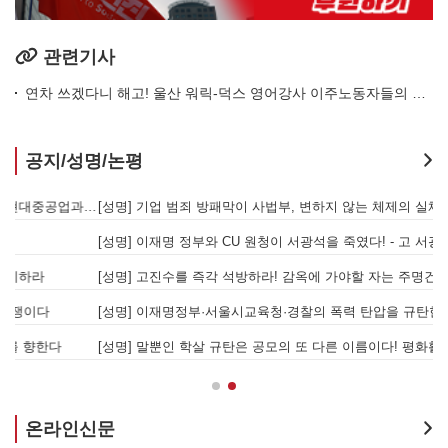
관련기사
연차 쓰겠다니 해고! 울산 워릭-덕스 영어강사 이주노동자들의 투쟁
공지/성명/논평
[성명] 또다시 발생한 현대중공업 이주노동자 중대재해 - 현대중공업과 한국 정부, 우즈베키스탄 노동청을 규탄한다
[성명] 기업 범죄 방패막이 사법부, 변하지 않는 체제의 실체 - 아리셀 참사 주범 박순관 4년 선고에 부쳐
[성명] 이재명 정부와 CU 원청이 서광석을 죽였다! - 고 서광석 동지의 죽음을 애도하며
[
[성명] 고진수를 즉각 석방하라! 감옥에 가야할 자는 주명건과 정근식이다!
[
[성명] 이재명정부·서울시교육청·경찰의 폭력 탄압을 규탄한다! 지혜복 교사와 연대자들을 즉각 석방하라!
[
[성명] 말뿐인 학살 규탄은 공모의 또 다른 이름이다! 평화활동가 여권 무효화 지금 당장 철회하라!
[
온라인신문