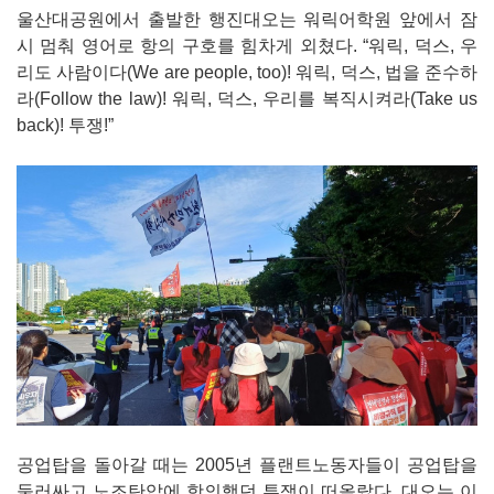
울산대공원에서 출발한 행진대오는 워릭어학원 앞에서 잠
시 멈춰 영어로 항의 구호를 힘차게 외쳤다. “워릭, 덕스, 우
리도 사람이다(We are people, too)! 워릭, 덕스, 법을 준수하
라(Follow the law)! 워릭, 덕스, 우리를 복직시켜라(Take us
back)! 투쟁!”
공업탑을 돌아갈 때는 2005년 플랜트노동자들이 공업탑을
둘러싸고 노조탄압에 항의했던 투쟁이 떠올랐다. 대오는 이