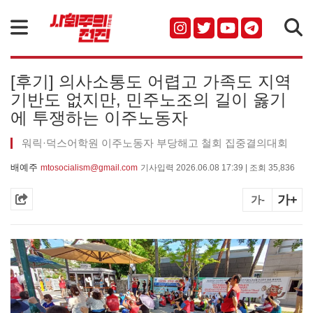
검색
[후기] 의사소통도 어렵고 가족도 지역
기반도 없지만, 민주노조의 길이 옳기
에 투쟁하는 이주노동자
워릭·덕스어학원 이주노동자 부당해고 철회 집중결의대회
배예주
mtosocialism@gmail.com
기사입력 2026.06.08 17:39 | 조회 35,836
가+
가-