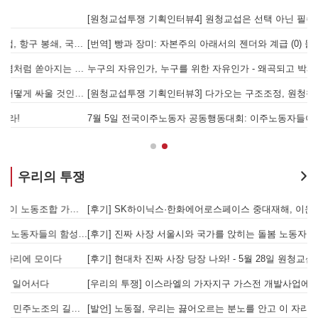
[원청교섭투쟁 기획인터뷰4] 원청교섭은 선택 아닌 필수! 7.15 총파업은 자본에 원청교섭 시작을 알리는 첫걸음이자 선전포고다
보
물러났는가 - 총파업, 항구 봉쇄, 국제 연대가 만들어 낸 에너지 자본의 후퇴
[번역] 빵과 장미: 자본주의 아래서의 젠더와 계급 (0) 들어가며
 나선 노동자의 목소리, 폭염처럼 쏟아지는 불평등에 맞서 노동자계급의 메아리를!
누구의 자유인가, 누구를 위한 자유인가 - 왜곡되고 박제된 광주를 넘어
본을 위한 국가적 동원체제에 맞서 어떻게 싸울 것인가?
[원청교섭투쟁 기획인터뷰3] 다가오는 구조조정, 원청책임 부품·서열노동자 총고용 보장을 요구하며 공동파업에 나섭시다! - 현대
7월 5일 전국이주노동자 공동행동대회: 이주노동자들이 노동조합 가입을 선언하다
경
우리의 투쟁
합 가입을 선언하다
[후기] SK하이닉스·한화에어로스페이스 중대재해, 이윤 위해 생명안전을 위협하는 '첨단산업' 자본을 규탄하다
6월 26일 HD현대중공업 이주노동자 투쟁문화제, 이주노동자들의 함성과 노랫소리가 울산 동구 앞바다에 울려 퍼지다!
[후기] 진짜 사장 서울시와 국가를 앉히는 돌봄 노동자 투쟁을 위해
[후기] 현대차 진짜 사장 당장 나와! - 5월 28일 원청교섭 불응 현대차 규탄 금속노조 결의대회
[
[우리의 투쟁] 이스라엘의 가자지구 가스전 개발사업에 참여하는 한국석유공사 규탄 기자회견이 열리다.
"
노조의 길이 옳기에 투쟁하는 이주노동자
[발언] 노동절, 우리는 끓어오르는 분노를 안고 이 자리에 섰습니다