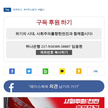
#워릭덕스
#이주노동자
#울산
Tag
구독 후원 하기
위기의 시대, 사회주의를향한전진과 함께합시다!
하나은행 217-910309-50807 임용현
계좌번호 복사하기
의견
“페이스북에
남기러 가기”