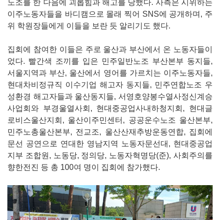
노조를 한 다음에 괴롭힘과 해고를 당했다. 사측은 시위하는
이주노동자들을 바디캠으로 몰래 찍어 SNS에 공개하며, 주
위 학원장들에게 이들을 보란 듯 알리기도 했다.
집회에 참여한 이들은 주로 울산과 부산에서 온 노동자들이
었다. 빨간색 조끼를 입은 민주일반노조 부산본부 동지들,
서울지역과 부산, 울산에서 영어를 가르치는 이주노동자들,
현대차비정규직 이수기업 해고자 동지들, 민주연합노조 우
성환경 해고자들과 울산동지들, 서영호양봉수열사정신계승
사업회와 부경울열사회, 현대중공업사내하청지회, 현대글
로비스울산지회, 울산이주민센터, 공공운수노조 울산본부,
민주노총울산본부, 전교조, 울산산재추방운동연합, 집회에
문선 공연으로 연대한 영남지역 노동자문선대, 현대중공업
지부 조합원, 노동당, 정의당, 노동자혁명당(준), 사회주의를
향한전진 등 총 100여 명이 집회에 참가했다.