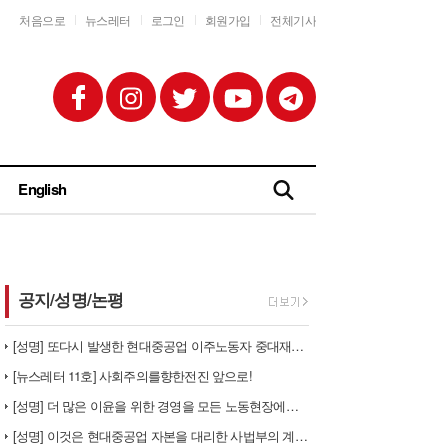
처음으로
뉴스레터
로그인
회원가입
전체기사
English
공지/성명/논평
[성명] 또다시 발생한 현대중공업 이주노동자 중대재해 - 현대중공업과 한…
[뉴스레터 11호] 사회주의를향한전진 앞으로!
[성명] 더 많은 이윤을 위한 경영을 모든 노동현장에서 철폐하라
[성명] 이것은 현대중공업 자본을 대리한 사법부의 계급투쟁이다