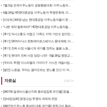
7월 5일 전국이주노동자 공동행동대회: 이주노동자들이 노동조합 가입을 선…
6월 26일 HD현대중공업 이주노동자 투쟁문화제, 이주노동자들의 함성과 …
[리포트] 300명 넘는 현대중공업 이주노동자들이 한 자리에 모이다
"나쁜 계약 철회하라!" HD현대중공업 이주노동자들이 일어서다
[후기] 의사소통도 어렵고 가족도 지역 기반도 없지만, 민주노조의 길이 …
[후기] SK하이닉스·한화에어로스페이스 중대재해, 이윤 위해 생명안전을 …
[후기] 진짜 사장 서울시와 국가를 앉히는 돌봄 노동자 투쟁을 위해
[후기] 현대차 진짜 사장 당장 나와! - 5월 28일 원청교섭 불응 현…
[우리의 투쟁] 이스라엘의 가자지구 가스전 개발사업에 참여하는 한국석유공…
[발언] 노동절, 우리는 끓어오르는 분노를 안고 이 자리에 섰습니다
자료실
[260730 글로비스울산지회 총파업집회 유인물] 참을만큼 참았다! 총단…
[정세집담회] 원청교섭 투쟁의 과제와 전망
[260715 민주노총 총파업 대회 유인물] 원청교섭 돌파구 - 7월 총…