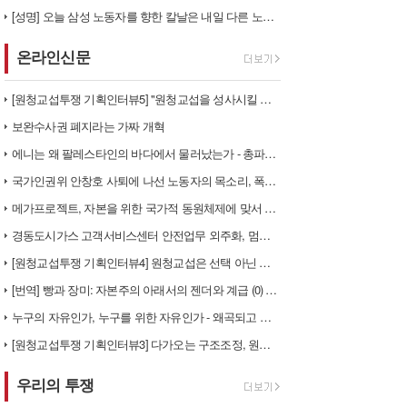
[성명] 오늘 삼성 노동자를 향한 칼날은 내일 다른 노동자를 향한다
온라인신문
[원청교섭투쟁 기획인터뷰5] "원청교섭을 성사시킬 있는 힘은 법이 아니라…
보완수사권 폐지라는 가짜 개혁
에니는 왜 팔레스타인의 바다에서 물러났는가 - 총파업, 항구 봉쇄, 국제…
국가인권위 안창호 사퇴에 나선 노동자의 목소리, 폭염처럼 쏟아지는 불평등…
메가프로젝트, 자본을 위한 국가적 동원체제에 맞서 어떻게 싸울 것인가?
경동도시가스 고객서비스센터 안전업무 외주화, 멈춰라!
[원청교섭투쟁 기획인터뷰4] 원청교섭은 선택 아닌 필수! 7.15 총파업…
[번역] 빵과 장미: 자본주의 아래서의 젠더와 계급 (0) 들어가며
누구의 자유인가, 누구를 위한 자유인가 - 왜곡되고 박제된 광주를 넘어
[원청교섭투쟁 기획인터뷰3] 다가오는 구조조정, 원청책임 부품·서열노동자…
우리의 투쟁