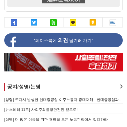
계좌번호 복사하기
의견
“페이스북에
남기러 가기”
공지/성명/논평
[성명] 또다시 발생한 현대중공업 이주노동자 중대재해 - 현대중공업과 한국 정부, 우즈베키스탄 노동청을 규탄한다
[성명] 기업 범죄 방패막이 사법부, 변하지 않는 체제의 실체 - 아리셀 참사 주범 박순관 4년 선고에 부쳐
[성명] 이재명 정부와 CU 원청이 서광석을 죽였다! - 고 서광석 동지의 죽음을 애도하며
[
[성명] 고진수를 즉각 석방하라! 감옥에 가야할 자는 주명건과 정근식이다!
[