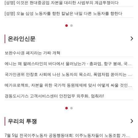
[성명] 이재명정부·서울시교육청·경찰의 폭력 탄압을 규탄한다! 지혜복 교사와 연대자들을 즉각 석방하라!
[
[성명] 말뿐인 학살 규탄은 공모의 또 다른 이름이다! 평화활동가 여권 무효화 지금 당장 철회하라!
[
온라인신문
[원청교섭투쟁 기획인터뷰4] 원청교섭은 선택 아닌 필수! 7.15 총파업은 자본에 원청교섭 시작을 알리는 첫걸음이자 선전포고다
보
물러났는가 - 총파업, 항구 봉쇄, 국제 연대가 만들어 낸 에너지 자본의 후퇴
[번역] 빵과 장미: 자본주의 아래서의 젠더와 계급 (0) 들어가며
 나선 노동자의 목소리, 폭염처럼 쏟아지는 불평등에 맞서 노동자계급의 메아리를!
누구의 자유인가, 누구를 위한 자유인가 - 왜곡되고 박제된 광주를 넘어
본을 위한 국가적 동원체제에 맞서 어떻게 싸울 것인가?
[원청교섭투쟁 기획인터뷰3] 다가오는 구조조정, 원청책임 부품·서열노동자 총고용 보장을 요구하며 공동파업에 나섭시다! - 현대
7월 5일 전국이주노동자 공동행동대회: 이주노동자들이 노동조합 가입을 선언하다
경
우리의 투쟁
합 가입을 선언하다
[후기] SK하이닉스·한화에어로스페이스 중대재해, 이윤 위해 생명안전을 위협하는 '첨단산업' 자본을 규탄하다