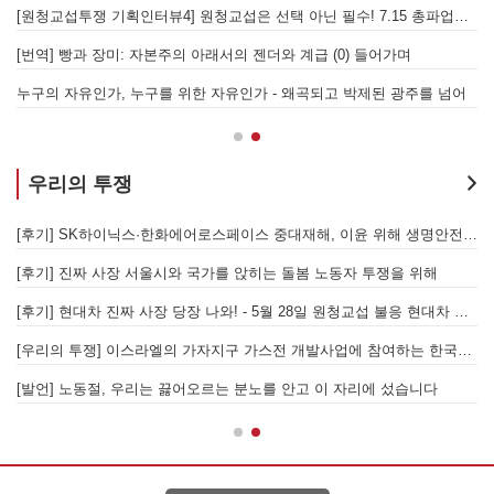
[원청교섭투쟁 기획인터뷰4] 원청교섭은 선택 아닌 필수! 7.15 총파업은 자본에 원청교섭 시작을 알리는 첫걸음이자 선전포고다
보
물러났는가 - 총파업, 항구 봉쇄, 국제 연대가 만들어 낸 에너지 자본의 후퇴
[번역] 빵과 장미: 자본주의 아래서의 젠더와 계급 (0) 들어가며
 나선 노동자의 목소리, 폭염처럼 쏟아지는 불평등에 맞서 노동자계급의 메아리를!
누구의 자유인가, 누구를 위한 자유인가 - 왜곡되고 박제된 광주를 넘어
우리의 투쟁
합 가입을 선언하다
[후기] SK하이닉스·한화에어로스페이스 중대재해, 이윤 위해 생명안전을 위협하는 '첨단산업' 자본을 규탄하다
6월 26일 HD현대중공업 이주노동자 투쟁문화제, 이주노동자들의 함성과 노랫소리가 울산 동구 앞바다에 울려 퍼지다!
[후기] 진짜 사장 서울시와 국가를 앉히는 돌봄 노동자 투쟁을 위해
[후기] 현대차 진짜 사장 당장 나와! - 5월 28일 원청교섭 불응 현대차 규탄 금속노조 결의대회
[
[우리의 투쟁] 이스라엘의 가자지구 가스전 개발사업에 참여하는 한국석유공사 규탄 기자회견이 열리다.
"
노조의 길이 옳기에 투쟁하는 이주노동자
[발언] 노동절, 우리는 끓어오르는 분노를 안고 이 자리에 섰습니다