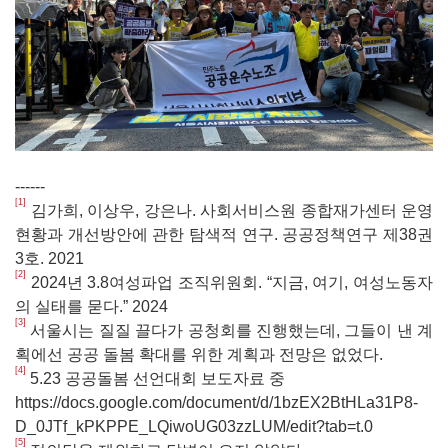
------
[1]
김가희, 이상우, 강은나. 사회서비스원 종합재가센터 운영
현황과 개선방안에 관한 탐색적 연구. 공공정책연구 제38권
3호. 2021
[2]
2024년 3.8여성파업 조직위원회. “지금, 여기, 여성노동자
의 실태를 묻다.” 2024
[3]
서울시는 질질 끌다가 공청회를 진행했는데, 그들이 낸 계
획에선 공공 돌봄 확대를 위한 계획과 전망은 없었다.
[4]
5.23 공공돌봄 선언대회 보도자료 중
https://docs.google.com/document/d/1bzEX2BtHLa31P8-
D_0JTf_kPKPPE_LQiwoUG03zzLUM/edit?tab=t.0
[5]