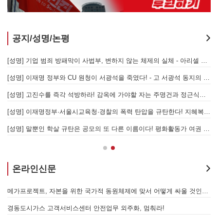
공지/성명/논평
[성명] 또다시 발생한 현대중공업 이주노동자 중대재해 - 현대중공업과 한국 정부, 우즈베키스탄 노동청을 규탄한다
[성명] 기업 범죄 방패막이 사법부, 변하지 않는 체제의 실체 - 아리셀 참사 주범 박순관 4년 선고에 부쳐
[성명] 이재명 정부와 CU 원청이 서광석을 죽였다! - 고 서광석 동지의 죽음을 애도하며
[
[성명] 고진수를 즉각 석방하라! 감옥에 가야할 자는 주명건과 정근식이다!
[
[성명] 이재명정부·서울시교육청·경찰의 폭력 탄압을 규탄한다! 지혜복 교사와 연대자들을 즉각 석방하라!
[
[성명] 말뿐인 학살 규탄은 공모의 또 다른 이름이다! 평화활동가 여권 무효화 지금 당장 철회하라!
[
온라인신문
발전통합은 발전소 노동자 총고용 보장하고 기후위기 막는 출발점이어야 한다!
메가프로젝트, 자본을 위한 국가적 동원체제에 맞서 어떻게 싸울 것인가?
을 성사시킬 있는 힘은 법이 아니라 단결투쟁입니다" - 현대제철 비정규직지회 이상규 동지
경동도시가스 고객서비스센터 안전업무 외주화, 멈춰라!