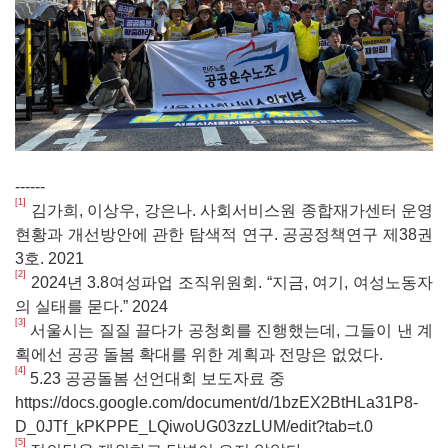
------
[1]
김가희, 이상우, 강은나. 사회서비스원 종합재가센터 운영
현황과 개선방안에 관한 탐색적 연구. 공공정책연구 제38권
3호. 2021
[2]
2024년 3.8여성파업 조직위원회. “지금, 여기, 여성노동자
의 실태를 묻다.” 2024
[3]
서울시는 질질 끌다가 공청회를 진행했는데, 그들이 낸 계
획에선 공공 돌봄 확대를 위한 계획과 전망은 없었다.
[4]
5.23 공공돌봄 선언대회 보도자료 중
https://docs.google.com/document/d/1bzEX2BtHLa31P8-
D_0JTf_kPKPPE_LQiwoUG03zzLUM/edit?tab=t.0
[5]