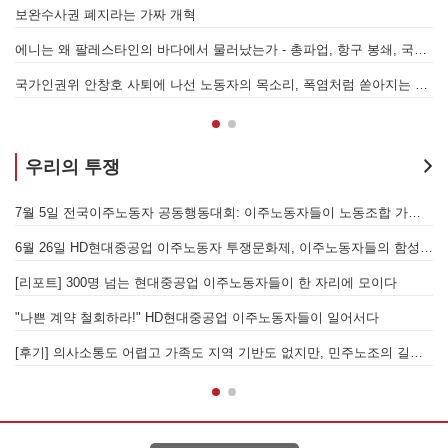
[원청교섭투쟁 기획인터뷰4] 원청교섭은 선택 아닌 필수! 7.15 총파업은 자본에 원청교섭 시작을 알리는 첫걸음이자 선전포고다
에니는 왜 팔레스타인의 바다에서 물러났는가 - 총파업, 항구 봉쇄, 국제 연대가 만들어 낸 에너지 자본의 후퇴
[번역] 빵과 장미: 자본주의 아래서의 젠더와 계급 (0) 들어가며
국가인권위 안창호 사퇴에 나선 노동자의 목소리, 폭염처럼 쏟아지는 불평등에 맞서 노동자계급의 메아리를!
누구의 자유인가, 누구를 위한 자유인가 - 왜곡되고 박제된 광주를 넘어
우리의 투쟁
7월 5일 전국이주노동자 공동행동대회: 이주노동자들이 노동조합 가입을 선언하다
[후기] SK하이닉스·한화에어로스페이스 중대재해, 이윤 위해 생명안전을 위협하는 '첨단산업' 자본을 규탄하다
6월 26일 HD현대중공업 이주노동자 투쟁문화제, 이주노동자들의 함성과 노랫소리가 울산 동구 앞바다에 울려 퍼지다!
[후기] 진짜 사장 서울시와 국가를 앉히는 돌봄 노동자 투쟁을 위해
[후기] 현대차 진짜 사장 당장 나와! - 5월 28일 원청교섭 불응 현대차 규탄 금속노조 결의대회
[우리의 투쟁] 이스라엘의 가자지구 가스전 개발사업에 참여하는 한국석유공사 규탄 기자회견이 열리다.
[후기] 의사소통도 어렵고 가족도 지역 기반도 없지만, 민주노조의 길이 옳기에 투쟁하는 이주노동자
[발언] 노동절, 우리는 끓어오르는 분노를 안고 이 자리에 섰습니다