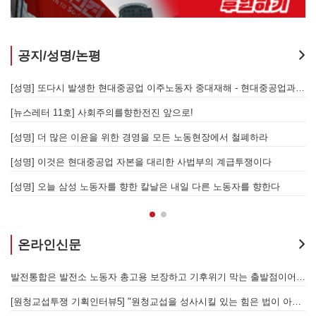
공지/성명/논평
[성명] 또다시 발생한 현대중공업 이주노동자 중대재해 - 현대중공업과 한국 정부, 우즈베키스탄 노동청을 규탄한다
[성명] 기업 범죄 방패막이 사법부, 변하지 않는 체제의 실체 - 아리셀 참사 주범 박순관 4년 선고에 부쳐
[성명] 이재명 정부와 CU 원청이 서광석을 죽였다! - 고 서광석 동지의 죽음을 애도하며
[성명] 고진수를 즉각 석방하라! 감옥에 가야할 자는 주명건과 정근식이다!
[성명] 이재명정부·서울시교육청·경찰의 폭력 탄압을 규탄한다! 지혜복 교사와 연대자들을 즉각 석방하라!
[성명] 말뿐인 학살 규탄은 공모의 또 다른 이름이다! 평화활동가 여권 무효화 지금 당장 철회하라!
온라인신문
발전통합은 발전소 노동자 총고용 보장하고 기후위기 막는 출발점이어야 한다!
메가프로젝트, 자본을 위한 국가적 동원체제에 맞서 어떻게 싸울 것인가?
[원청교섭투쟁 기획인터뷰5] "원청교섭을 성사시킬 있는 힘은 법이 아니라 단결투쟁입니다" - 현대제철 비정규직지회 이상규 동지
경동도시가스 고객서비스센터 안전업무 외주화, 멈춰라!