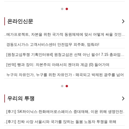
온라인신문
발전통합은 발전소 노동자 총고용 보장하고 기후위기 막는 출발점이어야 한다!
메가프로젝트, 자본을 위한 국가적 동원체제에 맞서 어떻게 싸울 것인가?
을 성사시킬 있는 힘은 법이 아니라 단결투쟁입니다" - 현대제철 비정규직지회 이상규 동지
경동도시가스 고객서비스센터 안전업무 외주화, 멈춰라!
[원청교섭투쟁 기획인터뷰4] 원청교섭은 선택 아닌 필수! 7.15 총파업은 자본에 원청교섭 시작을 알리는 첫걸음이자 선전포고다
보
물러났는가 - 총파업, 항구 봉쇄, 국제 연대가 만들어 낸 에너지 자본의 후퇴
[번역] 빵과 장미: 자본주의 아래서의 젠더와 계급 (0) 들어가며
 나선 노동자의 목소리, 폭염처럼 쏟아지는 불평등에 맞서 노동자계급의 메아리를!
누구의 자유인가, 누구를 위한 자유인가 - 왜곡되고 박제된 광주를 넘어
우리의 투쟁
합 가입을 선언하다
[후기] SK하이닉스·한화에어로스페이스 중대재해, 이윤 위해 생명안전을 위협하는 '첨단산업' 자본을 규탄하다
6월 26일 HD현대중공업 이주노동자 투쟁문화제, 이주노동자들의 함성과 노랫소리가 울산 동구 앞바다에 울려 퍼지다!
[후기] 진짜 사장 서울시와 국가를 앉히는 돌봄 노동자 투쟁을 위해