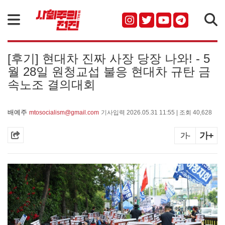
검색
[후기] 현대차 진짜 사장 당장 나와! - 5
월 28일 원청교섭 불응 현대차 규탄 금
속노조 결의대회
배예주
mtosocialism@gmail.com
기사입력 2026.05.31 11:55 | 조회 40,628
가+
가-