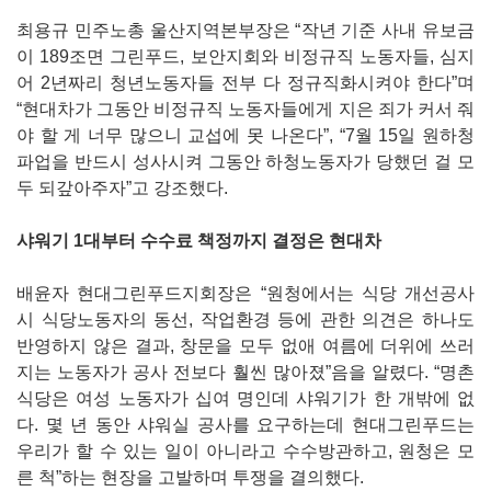
최용규 민주노총 울산지역본부장은 “작년 기준 사내 유보금
이 189조면 그린푸드, 보안지회와 비정규직 노동자들, 심지
어 2년짜리 청년노동자들 전부 다 정규직화시켜야 한다”며
“현대차가 그동안 비정규직 노동자들에게 지은 죄가 커서 줘
야 할 게 너무 많으니 교섭에 못 나온다”, “7월 15일 원하청
파업을 반드시 성사시켜 그동안 하청노동자가 당했던 걸 모
두 되갚아주자”고 강조했다.
샤워기 1대부터 수수료 책정까지 결정은 현대차
배윤자 현대그린푸드지회장은 “원청에서는 식당 개선공사
시 식당노동자의 동선, 작업환경 등에 관한 의견은 하나도
반영하지 않은 결과, 창문을 모두 없애 여름에 더위에 쓰러
지는 노동자가 공사 전보다 훨씬 많아졌”음을 알렸다. “명촌
식당은 여성 노동자가 십여 명인데 샤워기가 한 개밖에 없
다. 몇 년 동안 샤워실 공사를 요구하는데 현대그린푸드는
우리가 할 수 있는 일이 아니라고 수수방관하고, 원청은 모
른 척”하는 현장을 고발하며 투쟁을 결의했다.