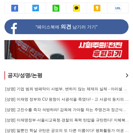
의견
“페이스북에
남기러 가기”
공지/성명/논평
[성명] 또다시 발생한 현대중공업 이주노동자 중대재해 - 현대중공업과 한국 정부, 우즈베키스탄 노동청을 규탄한다
[성명] 기업 범죄 방패막이 사법부, 변하지 않는 체제의 실체 - 아리셀 참사 주범 박순관 4년 선고에 부쳐
[성명] 이재명 정부와 CU 원청이 서광석을 죽였다! - 고 서광석 동지의 죽음을 애도하며
[
[성명] 고진수를 즉각 석방하라! 감옥에 가야할 자는 주명건과 정근식이다!
[
[성명] 이재명정부·서울시교육청·경찰의 폭력 탄압을 규탄한다! 지혜복 교사와 연대자들을 즉각 석방하라!
[
[성명] 말뿐인 학살 규탄은 공모의 또 다른 이름이다! 평화활동가 여권 무효화 지금 당장 철회하라!
[