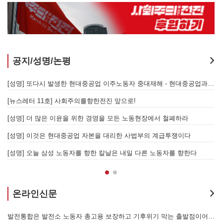
공지/성명/논평
지 않는 체제의 실체 - 아리셀 참사 주범 박순관 4년 선고에 부쳐
[성명] 또다시 발생한 현대중공업 이주노동자 중대재해 - 현대중공업과 한국 정부, 우즈베키스탄 노동청을 규탄한다
[성명] 이재명 정부와 CU 원청이 서광석을 죽였다! - 고 서광석 동지의 죽음을 애도하며
[뉴스레터 11호] 사회주의를향한전진 앞으로!
할 자는 주명건과 정근식이다!
[성명] 더 많은 이윤을 위한 경영을 모든 노동현장에서 철폐하라
[성명] 이재명정부·서울시교육청·경찰의 폭력 탄압을 규탄한다! 지혜복 교사와 연대자들을 즉각 석방하라!
[성명] 이것은 현대중공업 자본을 대리한 사법부의 계급투쟁이다
[성명] 말뿐인 학살 규탄은 공모의 또 다른 이름이다! 평화활동가 여권 무효화 지금 당장 철회하라!
[성명] 오늘 삼성 노동자를 향한 칼날은 내일 다른 노동자를 향한다
온라인신문
본을 위한 국가적 동원체제에 맞서 어떻게 싸울 것인가?
발전통합은 발전소 노동자 총고용 보장하고 기후위기 막는 출발점이어야 한다!