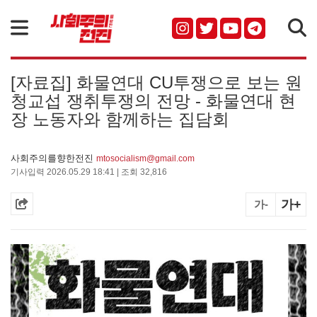
검색
[자료집] 화물연대 CU투쟁으로 보는 원
청교섭 쟁취투쟁의 전망 - 화물연대 현
장 노동자와 함께하는 집담회
사회주의를향한전진
mtosocialism@gmail.com
기사입력 2026.05.29 18:41 | 조회 32,816
가+
가-