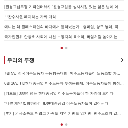
[원청교섭투쟁 기획인터뷰5] "원청교섭을 성사시킬 있는 힘은 법이 아니라 단결투쟁입니다" - 현대제철 비정규직지회 이상규 동지
경
7.15 총파업은 자본에 원청교섭 시작을 알리는 첫걸음이자 선전포고다
보완수사권 폐지라는 가짜 개혁
에니는 왜 팔레스타인의 바다에서 물러났는가 - 총파업, 항구 봉쇄, 국제 연대가 만들어 낸 에너지 자본의 후퇴
[
어
국가인권위 안창호 사퇴에 나선 노동자의 목소리, 폭염처럼 쏟아지는 불평등에 맞서 노동자계급의 메아리를!
누
우리의 투쟁
[후기] SK하이닉스·한화에어로스페이스 중대재해, 이윤 위해 생명안전을 위협하는 '첨단산업' 자본을 규탄하다
7월 5일 전국이주노동자 공동행동대회: 이주노동자들이 노동조합 가입을 선언하다
6월 26일 HD현대중공업 이주노동자 투쟁문화제, 이주노동자들의 함성과 노랫소리가 울산 동구 앞바다에 울려 퍼지다!
[
월 28일 원청교섭 불응 현대차 규탄 금속노조 결의대회
[리포트] 300명 넘는 현대중공업 이주노동자들이 한 자리에 모이다
엘의 가자지구 가스전 개발사업에 참여하는 한국석유공사 규탄 기자회견이 열리다.
"나쁜 계약 철회하라!" HD현대중공업 이주노동자들이 일어서다
[후기] 의사소통도 어렵고 가족도 지역 기반도 없지만, 민주노조의 길이 옳기에 투쟁하는 이주노동자
[