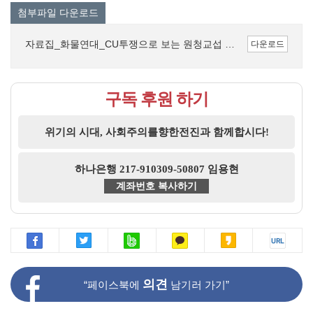
첨부파일 다운로드
자료집_화물연대_CU투쟁으로 보는 원청교섭 쟁취 투쟁의 전망.pdf (417.5K)
다운로드
구독 후원 하기
위기의 시대, 사회주의를향한전진과 함께합시다!
하나은행 217-910309-50807 임용현
계좌번호 복사하기
의견
“페이스북에
남기러 가기”