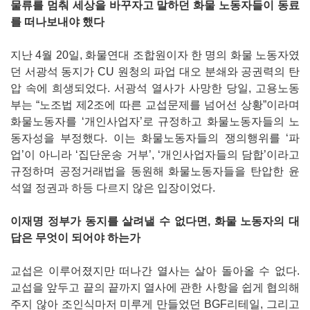
물류를 멈춰 세상을 바꾸자고 말하던 화물 노동자들이 동료
를 떠나보내야 했다
지난 4월 20일, 화물연대 조합원이자 한 명의 화물 노동자였
던 서광석 동지가 CU 원청의 파업 대오 분쇄와 공권력의 탄
압 속에 희생되었다. 서광석 열사가 사망한 당일, 고용노동
부는 “노조법 제2조에 따른 교섭문제를 넘어선 상황”이라며
화물노동자를 ‘개인사업자’로 규정하고 화물노동자들의 노
동자성을 부정했다. 이는 화물노동자들의 쟁의행위를 ‘파
업’이 아니라 ‘집단운송 거부’, ‘개인사업자들의 담합’이라고
규정하며 공정거래법을 동원해 화물노동자들을 탄압한 윤
석열 정권과 하등 다르지 않은 입장이었다.
이재명 정부가 동지를 살려낼 수 없다면, 화물 노동자의 대
답은 무엇이 되어야 하는가
교섭은 이루어졌지만 떠나간 열사는 살아 돌아올 수 없다.
교섭을 앞두고 끝의 끝까지 열사에 관한 사항을 쉽게 협의해
주지 않아 조인식마저 미루게 만들었던 BGF리테일, 그리고