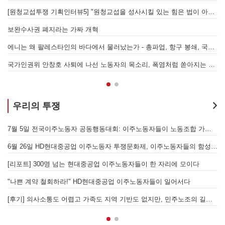
[원청교섭투쟁 기획인터뷰5] "원청교섭을 성사시킬 있는 힘은 법이 아니라 단결투쟁입니다" - 현대제철 비정규직지회 이상규 동지
경
7.15 총파업은 자본에 원청교섭 시작을 알리는 첫걸음이자 선전포고다
보완수사권 폐지라는 가짜 개혁
에니는 왜 팔레스타인의 바다에서 물러났는가 - 총파업, 항구 봉쇄, 국제 연대가 만들어 낸 에너지 자본의 후퇴
[
어
국가인권위 안창호 사퇴에 나선 노동자의 목소리, 폭염처럼 쏟아지는 불평등에 맞서 노동자계급의 메아리를!
누
우리의 투쟁
[후기] SK하이닉스·한화에어로스페이스 중대재해, 이윤 위해 생명안전을 위협하는 '첨단산업' 자본을 규탄하다
7월 5일 전국이주노동자 공동행동대회: 이주노동자들이 노동조합 가입을 선언하다
6월 26일 HD현대중공업 이주노동자 투쟁문화제, 이주노동자들의 함성과 노랫소리가 울산 동구 앞바다에 울려 퍼지다!
[
월 28일 원청교섭 불응 현대차 규탄 금속노조 결의대회
[리포트] 300명 넘는 현대중공업 이주노동자들이 한 자리에 모이다
엘의 가자지구 가스전 개발사업에 참여하는 한국석유공사 규탄 기자회견이 열리다.
"나쁜 계약 철회하라!" HD현대중공업 이주노동자들이 일어서다
[후기] 의사소통도 어렵고 가족도 지역 기반도 없지만, 민주노조의 길이 옳기에 투쟁하는 이주노동자
[