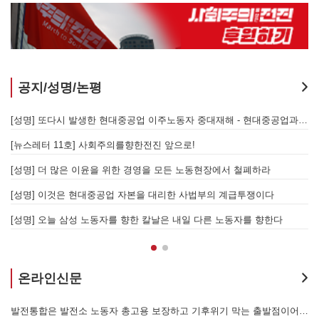
공지/성명/논평
지 않는 체제의 실체 - 아리셀 참사 주범 박순관 4년 선고에 부쳐
[성명] 또다시 발생한 현대중공업 이주노동자 중대재해 - 현대중공업과 한국 정부, 우즈베키스탄 노동청을 규탄한다
[성명] 이재명 정부와 CU 원청이 서광석을 죽였다! - 고 서광석 동지의 죽음을 애도하며
[뉴스레터 11호] 사회주의를향한전진 앞으로!
할 자는 주명건과 정근식이다!
[성명] 더 많은 이윤을 위한 경영을 모든 노동현장에서 철폐하라
[성명] 이재명정부·서울시교육청·경찰의 폭력 탄압을 규탄한다! 지혜복 교사와 연대자들을 즉각 석방하라!
[성명] 이것은 현대중공업 자본을 대리한 사법부의 계급투쟁이다
[성명] 말뿐인 학살 규탄은 공모의 또 다른 이름이다! 평화활동가 여권 무효화 지금 당장 철회하라!
[성명] 오늘 삼성 노동자를 향한 칼날은 내일 다른 노동자를 향한다
온라인신문
본을 위한 국가적 동원체제에 맞서 어떻게 싸울 것인가?
발전통합은 발전소 노동자 총고용 보장하고 기후위기 막는 출발점이어야 한다!