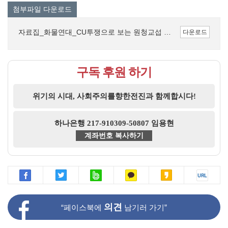
첨부파일 다운로드
자료집_화물연대_CU투쟁으로 보는 원청교섭 쟁취 투쟁의 전망.pdf (417.5K)
다운로드
구독 후원 하기
위기의 시대, 사회주의를향한전진과 함께합시다!
하나은행 217-910309-50807 임용현
계좌번호 복사하기
의견
“페이스북에
남기러 가기”