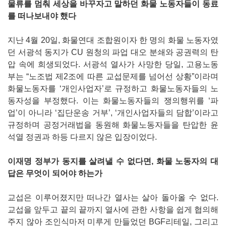
물류를 멈춰 세상을 바꾸자고 말하던 화물 노동자들이 동료
를 떠나보내야 했다
지난 4월 20일, 화물연대 조합원이자 한 명의 화물 노동자였
던 서광석 동지가 CU 원청의 파업 대오 분쇄와 공권력의 탄
압 속에 희생되었다. 서광석 열사가 사망한 당일, 고용노동
부는 “노조법 제2조에 따른 교섭문제를 넘어선 상황”이라며
화물노동자를 ‘개인사업자’로 규정하고 화물노동자들의 노
동자성을 부정했다. 이는 화물노동자들의 쟁의행위를 ‘파
업’이 아니라 ‘집단운송 거부’, ‘개인사업자들의 담합’이라고
규정하며 공정거래법을 동원해 화물노동자들을 탄압한 윤
석열 정권과 하등 다르지 않은 입장이었다.
이재명 정부가 동지를 살려낼 수 없다면, 화물 노동자의 대
답은 무엇이 되어야 하는가
교섭은 이루어졌지만 떠나간 열사는 살아 돌아올 수 없다.
교섭을 앞두고 끝의 끝까지 열사에 관한 사항을 쉽게 협의해
주지 않아 조인식마저 미루게 만들었던 BGF리테일, 그리고