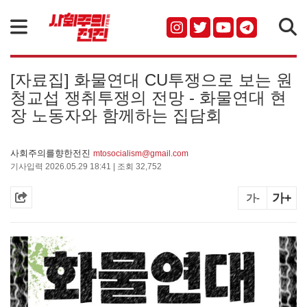
검색
[자료집] 화물연대 CU투쟁으로 보는 원
청교섭 쟁취투쟁의 전망 - 화물연대 현
장 노동자와 함께하는 집담회
사회주의를향한전진
mtosocialism@gmail.com
기사입력 2026.05.29 18:41 | 조회 32,752
가+
가-