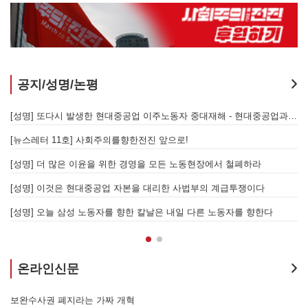
공지/성명/논평
지 않는 체제의 실체 - 아리셀 참사 주범 박순관 4년 선고에 부쳐
[성명] 또다시 발생한 현대중공업 이주노동자 중대재해 - 현대중공업과 한국 정부, 우즈베키스탄 노동청을 규탄한다
[성명] 이재명 정부와 CU 원청이 서광석을 죽였다! - 고 서광석 동지의 죽음을 애도하며
[뉴스레터 11호] 사회주의를향한전진 앞으로!
할 자는 주명건과 정근식이다!
[성명] 더 많은 이윤을 위한 경영을 모든 노동현장에서 철폐하라
[성명] 이재명정부·서울시교육청·경찰의 폭력 탄압을 규탄한다! 지혜복 교사와 연대자들을 즉각 석방하라!
[성명] 이것은 현대중공업 자본을 대리한 사법부의 계급투쟁이다
[성명] 말뿐인 학살 규탄은 공모의 또 다른 이름이다! 평화활동가 여권 무효화 지금 당장 철회하라!
[성명] 오늘 삼성 노동자를 향한 칼날은 내일 다른 노동자를 향한다
온라인신문
7.15 총파업은 자본에 원청교섭 시작을 알리는 첫걸음이자 선전포고다
보완수사권 폐지라는 가짜 개혁