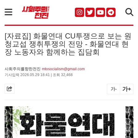
검색
[자료집] 화물연대 CU투쟁으로 보는 원
청교섭 쟁취투쟁의 전망 - 화물연대 현
장 노동자와 함께하는 집담회
사회주의를향한전진
mtosocialism@gmail.com
기사입력 2026.05.29 18:41 | 조회 32,468
가+
가-