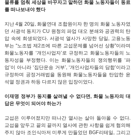
물류를 멈춰 세상을 바꾸자고 말하던 화물 노동자들이 동료
를 떠나보내야 했다
지난 4월 20일, 화물연대 조합원이자 한 명의 화물 노동자였
던 서광석 동지가 CU 원청의 파업 대오 분쇄와 공권력의 탄
압 속에 희생되었다. 서광석 열사가 사망한 당일, 고용노동
부는 “노조법 제2조에 따른 교섭문제를 넘어선 상황”이라며
화물노동자를 ‘개인사업자’로 규정하고 화물노동자들의 노
동자성을 부정했다. 이는 화물노동자들의 쟁의행위를 ‘파
업’이 아니라 ‘집단운송 거부’, ‘개인사업자들의 담합’이라고
규정하며 공정거래법을 동원해 화물노동자들을 탄압한 윤
석열 정권과 하등 다르지 않은 입장이었다.
이재명 정부가 동지를 살려낼 수 없다면, 화물 노동자의 대
답은 무엇이 되어야 하는가
교섭은 이루어졌지만 떠나간 열사는 살아 돌아올 수 없다.
교섭을 앞두고 끝의 끝까지 열사에 관한 사항을 쉽게 협의해
주지 않아 조인식마저 미루게 만들었던 BGF리테일, 그리고