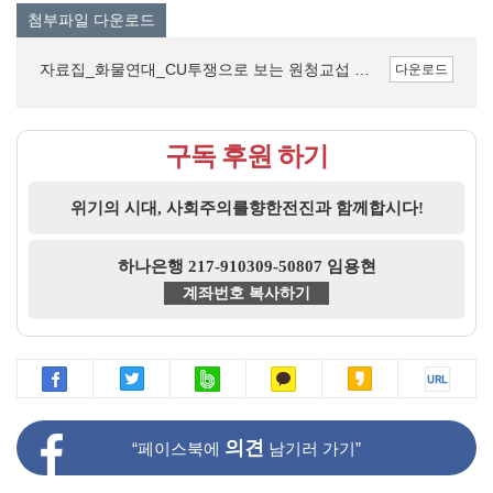
첨부파일 다운로드
자료집_화물연대_CU투쟁으로 보는 원청교섭 쟁취 투쟁의 전망.pdf (417.5K)
다운로드
구독 후원 하기
위기의 시대, 사회주의를향한전진과 함께합시다!
하나은행 217-910309-50807 임용현
계좌번호 복사하기
의견
“페이스북에
남기러 가기”