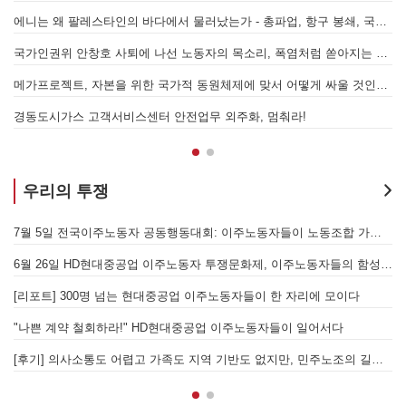
에니는 왜 팔레스타인의 바다에서 물러났는가 - 총파업, 항구 봉쇄, 국제 연대가 만들어 낸 에너지 자본의 후퇴
[
어
국가인권위 안창호 사퇴에 나선 노동자의 목소리, 폭염처럼 쏟아지는 불평등에 맞서 노동자계급의 메아리를!
누
 요구하며 공동파업에 나섭시다! - 현대
메가프로젝트, 자본을 위한 국가적 동원체제에 맞서 어떻게 싸울 것인가?
합 가입을 선언하다
경동도시가스 고객서비스센터 안전업무 외주화, 멈춰라!
우리의 투쟁
[후기] SK하이닉스·한화에어로스페이스 중대재해, 이윤 위해 생명안전을 위협하는 '첨단산업' 자본을 규탄하다
7월 5일 전국이주노동자 공동행동대회: 이주노동자들이 노동조합 가입을 선언하다
6월 26일 HD현대중공업 이주노동자 투쟁문화제, 이주노동자들의 함성과 노랫소리가 울산 동구 앞바다에 울려 퍼지다!
[
월 28일 원청교섭 불응 현대차 규탄 금속노조 결의대회
[리포트] 300명 넘는 현대중공업 이주노동자들이 한 자리에 모이다
엘의 가자지구 가스전 개발사업에 참여하는 한국석유공사 규탄 기자회견이 열리다.
"나쁜 계약 철회하라!" HD현대중공업 이주노동자들이 일어서다
[후기] 의사소통도 어렵고 가족도 지역 기반도 없지만, 민주노조의 길이 옳기에 투쟁하는 이주노동자
[