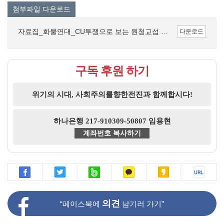
첨부파일 다운로드
자료집_화물연대_CU투쟁으로 보는 원청교섭 쟁취 투쟁의 전망.pdf (417.5K)
다운로드
구독 후원 하기
위기의 시대, 사회주의를향한전진과 함께합시다!
하나은행 217-910309-50807 임용현
계좌번호 복사하기
의견
“페이스북에
남기러 가기”