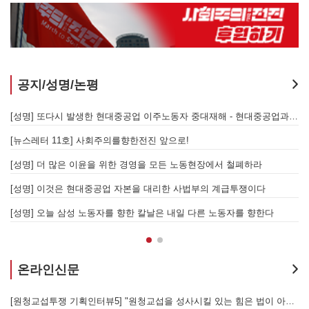
공지/성명/논평
지 않는 체제의 실체 - 아리셀 참사 주범 박순관 4년 선고에 부쳐
[성명] 또다시 발생한 현대중공업 이주노동자 중대재해 - 현대중공업과 한국 정부, 우즈베키스탄 노동청을 규탄한다
[성명] 이재명 정부와 CU 원청이 서광석을 죽였다! - 고 서광석 동지의 죽음을 애도하며
[뉴스레터 11호] 사회주의를향한전진 앞으로!
할 자는 주명건과 정근식이다!
[성명] 더 많은 이윤을 위한 경영을 모든 노동현장에서 철폐하라
[성명] 이재명정부·서울시교육청·경찰의 폭력 탄압을 규탄한다! 지혜복 교사와 연대자들을 즉각 석방하라!
[성명] 이것은 현대중공업 자본을 대리한 사법부의 계급투쟁이다
[성명] 말뿐인 학살 규탄은 공모의 또 다른 이름이다! 평화활동가 여권 무효화 지금 당장 철회하라!
[성명] 오늘 삼성 노동자를 향한 칼날은 내일 다른 노동자를 향한다
온라인신문
[원청교섭투쟁 기획인터뷰5] "원청교섭을 성사시킬 있는 힘은 법이 아니라 단결투쟁입니다" - 현대제철 비정규직지회 이상규 동지
경