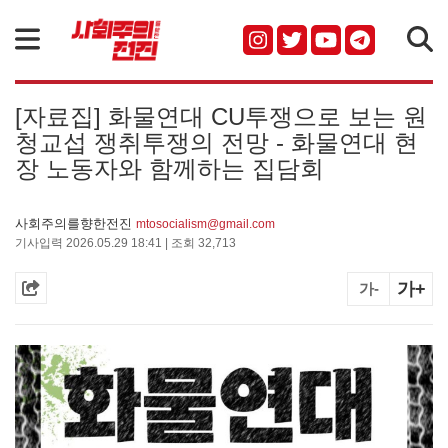
검색
[자료집] 화물연대 CU투쟁으로 보는 원
청교섭 쟁취투쟁의 전망 - 화물연대 현
장 노동자와 함께하는 집담회
사회주의를향한전진
mtosocialism@gmail.com
기사입력 2026.05.29 18:41 | 조회 32,713
가+
가-