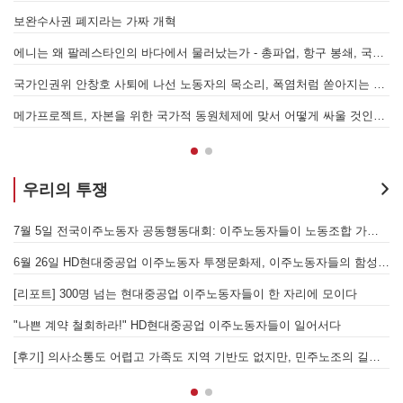
7.15 총파업은 자본에 원청교섭 시작을 알리는 첫걸음이자 선전포고다
보완수사권 폐지라는 가짜 개혁
에니는 왜 팔레스타인의 바다에서 물러났는가 - 총파업, 항구 봉쇄, 국제 연대가 만들어 낸 에너지 자본의 후퇴
[
어
국가인권위 안창호 사퇴에 나선 노동자의 목소리, 폭염처럼 쏟아지는 불평등에 맞서 노동자계급의 메아리를!
누
 요구하며 공동파업에 나섭시다! - 현대
메가프로젝트, 자본을 위한 국가적 동원체제에 맞서 어떻게 싸울 것인가?
우리의 투쟁
[후기] SK하이닉스·한화에어로스페이스 중대재해, 이윤 위해 생명안전을 위협하는 '첨단산업' 자본을 규탄하다
7월 5일 전국이주노동자 공동행동대회: 이주노동자들이 노동조합 가입을 선언하다
6월 26일 HD현대중공업 이주노동자 투쟁문화제, 이주노동자들의 함성과 노랫소리가 울산 동구 앞바다에 울려 퍼지다!
[
월 28일 원청교섭 불응 현대차 규탄 금속노조 결의대회
[리포트] 300명 넘는 현대중공업 이주노동자들이 한 자리에 모이다
엘의 가자지구 가스전 개발사업에 참여하는 한국석유공사 규탄 기자회견이 열리다.
"나쁜 계약 철회하라!" HD현대중공업 이주노동자들이 일어서다
[후기] 의사소통도 어렵고 가족도 지역 기반도 없지만, 민주노조의 길이 옳기에 투쟁하는 이주노동자
[