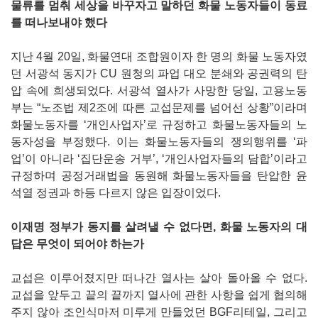
물류를 멈춰 세상을 바꾸자고 말하던 화물 노동자들이 동료
를 떠나보내야 했다
지난 4월 20일, 화물연대 조합원이자 한 명의 화물 노동자였
던 서광석 동지가 CU 원청의 파업 대오 분쇄와 공권력의 탄
압 속에 희생되었다. 서광석 열사가 사망한 당일, 고용노동
부는 “노조법 제2조에 따른 교섭문제를 넘어선 상황”이라며
화물노동자를 ‘개인사업자’로 규정하고 화물노동자들의 노
동자성을 부정했다. 이는 화물노동자들의 쟁의행위를 ‘파
업’이 아니라 ‘집단운송 거부’, ‘개인사업자들의 담합’이라고
규정하며 공정거래법을 동원해 화물노동자들을 탄압한 윤
석열 정권과 하등 다르지 않은 입장이었다.
이재명 정부가 동지를 살려낼 수 없다면, 화물 노동자의 대
답은 무엇이 되어야 하는가
교섭은 이루어졌지만 떠나간 열사는 살아 돌아올 수 없다.
교섭을 앞두고 끝의 끝까지 열사에 관한 사항을 쉽게 협의해
주지 않아 조인식마저 미루게 만들었던 BGF리테일, 그리고