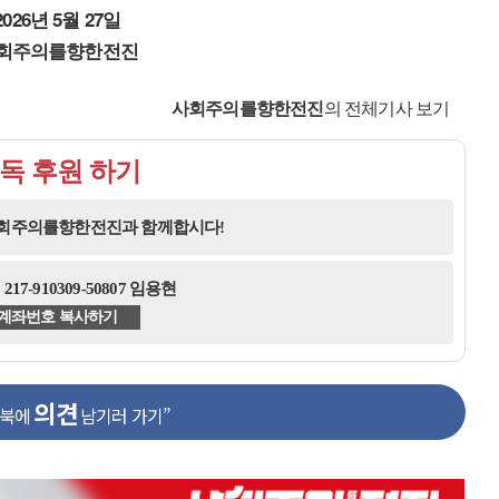
2026년 5월 27일
회주의를향한전진
사회주의를향한전진
의 전체기사 보기
독 후원 하기
사회주의를향한전진과 함께합시다!
17-910309-50807 임용현
계좌번호 복사하기
의견
스북에
남기러 가기”