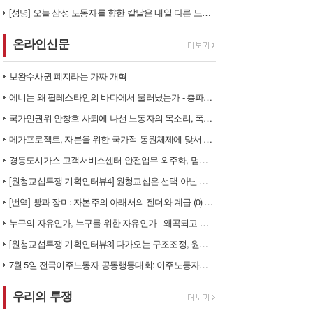
[성명] 오늘 삼성 노동자를 향한 칼날은 내일 다른 노동자를 향한다
온라인신문
보완수사권 폐지라는 가짜 개혁
에니는 왜 팔레스타인의 바다에서 물러났는가 - 총파업, 항구 봉쇄, 국제…
국가인권위 안창호 사퇴에 나선 노동자의 목소리, 폭염처럼 쏟아지는 불평등…
메가프로젝트, 자본을 위한 국가적 동원체제에 맞서 어떻게 싸울 것인가?
경동도시가스 고객서비스센터 안전업무 외주화, 멈춰라!
[원청교섭투쟁 기획인터뷰4] 원청교섭은 선택 아닌 필수! 7.15 총파업…
[번역] 빵과 장미: 자본주의 아래서의 젠더와 계급 (0) 들어가며
누구의 자유인가, 누구를 위한 자유인가 - 왜곡되고 박제된 광주를 넘어
[원청교섭투쟁 기획인터뷰3] 다가오는 구조조정, 원청책임 부품·서열노동자…
7월 5일 전국이주노동자 공동행동대회: 이주노동자들이 노동조합 가입을 선…
우리의 투쟁