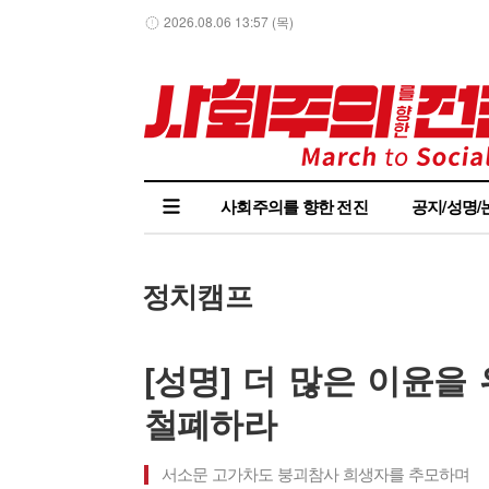
2026.08.06 13:57 (목)
사회주의를 향한 전진
공지/성명/
정치캠프
[성명] 더 많은 이윤
철폐하라
서소문 고가차도 붕괴참사 희생자를 추모하며