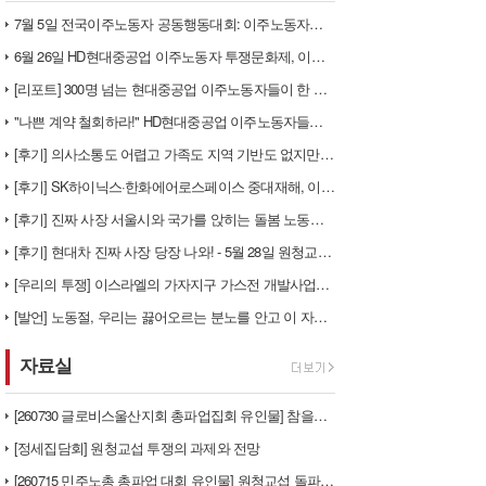
7월 5일 전국이주노동자 공동행동대회: 이주노동자들이 노동조합 가입을 선…
6월 26일 HD현대중공업 이주노동자 투쟁문화제, 이주노동자들의 함성과 …
[리포트] 300명 넘는 현대중공업 이주노동자들이 한 자리에 모이다
"나쁜 계약 철회하라!" HD현대중공업 이주노동자들이 일어서다
[후기] 의사소통도 어렵고 가족도 지역 기반도 없지만, 민주노조의 길이 …
[후기] SK하이닉스·한화에어로스페이스 중대재해, 이윤 위해 생명안전을 …
[후기] 진짜 사장 서울시와 국가를 앉히는 돌봄 노동자 투쟁을 위해
[후기] 현대차 진짜 사장 당장 나와! - 5월 28일 원청교섭 불응 현…
[우리의 투쟁] 이스라엘의 가자지구 가스전 개발사업에 참여하는 한국석유공…
[발언] 노동절, 우리는 끓어오르는 분노를 안고 이 자리에 섰습니다
자료실
[260730 글로비스울산지회 총파업집회 유인물] 참을만큼 참았다! 총단…
[정세집담회] 원청교섭 투쟁의 과제와 전망
[260715 민주노총 총파업 대회 유인물] 원청교섭 돌파구 - 7월 총…