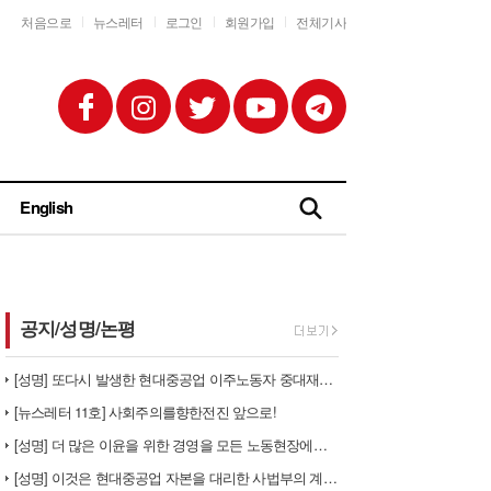
처음으로
뉴스레터
로그인
회원가입
전체기사
English
공지/성명/논평
[성명] 또다시 발생한 현대중공업 이주노동자 중대재해 - 현대중공업과 한…
[뉴스레터 11호] 사회주의를향한전진 앞으로!
[성명] 더 많은 이윤을 위한 경영을 모든 노동현장에서 철폐하라
[성명] 이것은 현대중공업 자본을 대리한 사법부의 계급투쟁이다