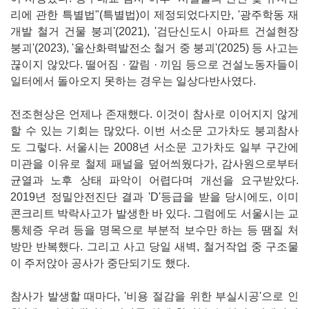
리에 관한 특별법"(특별법)이 제정되었다지만, '광주학동 재
개발 철거 건물 붕괴'(2021), '검단신도시 아파트 건설현장
붕괴'(2023), '울산화력발전소 철거 중 붕괴'(2025) 등 사고는
끊이지 않았다. 떨어짐 · 깔림 · 끼임 등으로 건설노동자들이
일터에서 돌아오지 못하는 경우는 일상다반사였다.
전조현상은 언제나 존재했다. 이것이 참사로 이어지지 않게
할 수 있는 기회는 많았다. 이번 서소문 고가차도 붕괴참사
도 그렇다. 서울시는 2008년 서소문 고가차도 일부 구간에
미관을 이유로 철제 패널을 덮어씌웠다가, 감사원으로부터
균열과 노후 상태 파악이 어렵다며 개선을 요구받았다.
2019년 정밀안전진단 결과 'D'등급을 받을 당시에도, 이미
콘크리트 박락사고가 발생한 바 있다. 그럼에도 서울시는 교
통체증 우려 등을 명목으로 부분적 보수만 하는 등 땜질 처
방만 반복했다. 그리고 사고 당일 새벽, 철거작업 중 구조물
이 주저앉아 공사가 중단되기도 했다.
참사가 발생할 때마다, '비용 절감을 위한 부실시공'으로 인