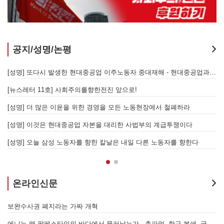
공지/성명/논평
지 않는 체제의 실체 - 아리셀 참사 주범 박순관 4년 선고에 부쳐
[성명] 또다시 발생한 현대중공업 이주노동자 중대재해 - 현대중공업과 한국 정부, 우즈베키스탄 노동청을 규탄한다
[성명] 이재명 정부와 CU 원청이 서광석을 죽였다! - 고 서광석 동지의 죽음을 애도하며
[뉴스레터 11호] 사회주의를향한전진 앞으로!
할 자는 주명건과 정근식이다!
[성명] 더 많은 이윤을 위한 경영을 모든 노동현장에서 철폐하라
[성명] 이재명정부·서울시교육청·경찰의 폭력 탄압을 규탄한다! 지혜복 교사와 연대자들을 즉각 석방하라!
[성명] 이것은 현대중공업 자본을 대리한 사법부의 계급투쟁이다
[성명] 말뿐인 학살 규탄은 공모의 또 다른 이름이다! 평화활동가 여권 무효화 지금 당장 철회하라!
[성명] 오늘 삼성 노동자를 향한 칼날은 내일 다른 노동자를 향한다
온라인신문
7.15 총파업은 자본에 원청교섭 시작을 알리는 첫걸음이자 선전포고다
보완수사권 폐지라는 가짜 개혁
에니는 왜 팔레스타인의 바다에서 물러났는가 - 총파업, 항구 봉쇄, 국제 연대가 만들어 낸 에너지 자본의 후퇴
[