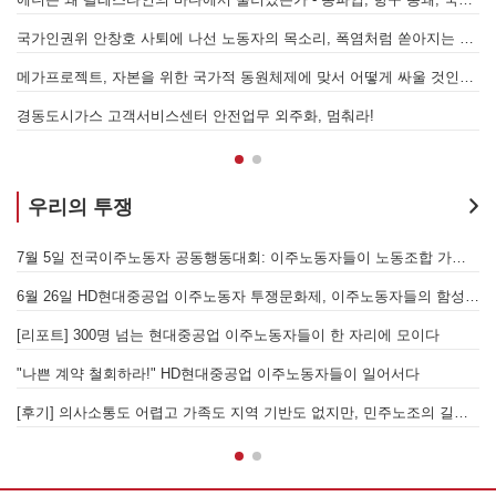
어
국가인권위 안창호 사퇴에 나선 노동자의 목소리, 폭염처럼 쏟아지는 불평등에 맞서 노동자계급의 메아리를!
누
 요구하며 공동파업에 나섭시다! - 현대
메가프로젝트, 자본을 위한 국가적 동원체제에 맞서 어떻게 싸울 것인가?
합 가입을 선언하다
경동도시가스 고객서비스센터 안전업무 외주화, 멈춰라!
우리의 투쟁
[후기] SK하이닉스·한화에어로스페이스 중대재해, 이윤 위해 생명안전을 위협하는 '첨단산업' 자본을 규탄하다
7월 5일 전국이주노동자 공동행동대회: 이주노동자들이 노동조합 가입을 선언하다
6월 26일 HD현대중공업 이주노동자 투쟁문화제, 이주노동자들의 함성과 노랫소리가 울산 동구 앞바다에 울려 퍼지다!
[
월 28일 원청교섭 불응 현대차 규탄 금속노조 결의대회
[리포트] 300명 넘는 현대중공업 이주노동자들이 한 자리에 모이다
엘의 가자지구 가스전 개발사업에 참여하는 한국석유공사 규탄 기자회견이 열리다.
"나쁜 계약 철회하라!" HD현대중공업 이주노동자들이 일어서다
[후기] 의사소통도 어렵고 가족도 지역 기반도 없지만, 민주노조의 길이 옳기에 투쟁하는 이주노동자
[