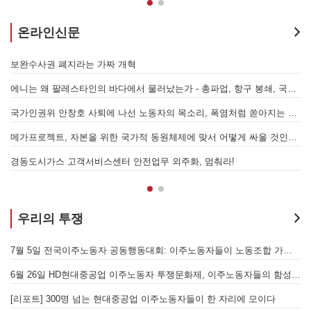
온라인신문
7.15 총파업은 자본에 원청교섭 시작을 알리는 첫걸음이자 선전포고다
보완수사권 폐지라는 가짜 개혁
에니는 왜 팔레스타인의 바다에서 물러났는가 - 총파업, 항구 봉쇄, 국제 연대가 만들어 낸 에너지 자본의 후퇴
[
어
국가인권위 안창호 사퇴에 나선 노동자의 목소리, 폭염처럼 쏟아지는 불평등에 맞서 노동자계급의 메아리를!
누
 요구하며 공동파업에 나섭시다! - 현대
메가프로젝트, 자본을 위한 국가적 동원체제에 맞서 어떻게 싸울 것인가?
합 가입을 선언하다
경동도시가스 고객서비스센터 안전업무 외주화, 멈춰라!
우리의 투쟁
[후기] SK하이닉스·한화에어로스페이스 중대재해, 이윤 위해 생명안전을 위협하는 '첨단산업' 자본을 규탄하다
7월 5일 전국이주노동자 공동행동대회: 이주노동자들이 노동조합 가입을 선언하다
6월 26일 HD현대중공업 이주노동자 투쟁문화제, 이주노동자들의 함성과 노랫소리가 울산 동구 앞바다에 울려 퍼지다!
[
월 28일 원청교섭 불응 현대차 규탄 금속노조 결의대회
[리포트] 300명 넘는 현대중공업 이주노동자들이 한 자리에 모이다