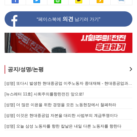
의견
“페이스북에
남기러 가기”
공지/성명/논평
지 않는 체제의 실체 - 아리셀 참사 주범 박순관 4년 선고에 부쳐
[성명] 또다시 발생한 현대중공업 이주노동자 중대재해 - 현대중공업과 한국 정부, 우즈베키스탄 노동청을 규탄한다
[성명] 이재명 정부와 CU 원청이 서광석을 죽였다! - 고 서광석 동지의 죽음을 애도하며
[뉴스레터 11호] 사회주의를향한전진 앞으로!
할 자는 주명건과 정근식이다!
[성명] 더 많은 이윤을 위한 경영을 모든 노동현장에서 철폐하라
[성명] 이재명정부·서울시교육청·경찰의 폭력 탄압을 규탄한다! 지혜복 교사와 연대자들을 즉각 석방하라!
[성명] 이것은 현대중공업 자본을 대리한 사법부의 계급투쟁이다
[성명] 말뿐인 학살 규탄은 공모의 또 다른 이름이다! 평화활동가 여권 무효화 지금 당장 철회하라!
[성명] 오늘 삼성 노동자를 향한 칼날은 내일 다른 노동자를 향한다