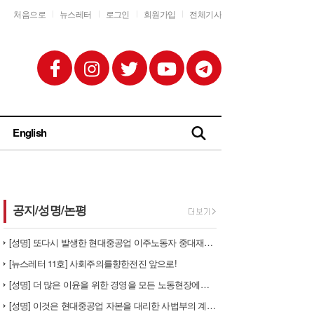
처음으로
뉴스레터
로그인
회원가입
전체기사
English
공지/성명/논평
[성명] 또다시 발생한 현대중공업 이주노동자 중대재해 - 현대중공업과 한…
[뉴스레터 11호] 사회주의를향한전진 앞으로!
[성명] 더 많은 이윤을 위한 경영을 모든 노동현장에서 철폐하라
[성명] 이것은 현대중공업 자본을 대리한 사법부의 계급투쟁이다