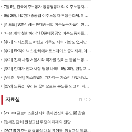
7월 5일 전국이주노동자 공동행동대회: 이주노동자들이 노동조합 가입을 선…
6월 26일 HD현대중공업 이주노동자 투쟁문화제, 이주노동자들의 함성과 …
[리포트] 300명 넘는 현대중공업 이주노동자들이 한 자리에 모이다
"나쁜 계약 철회하라!" HD현대중공업 이주노동자들이 일어서다
[후기] 의사소통도 어렵고 가족도 지역 기반도 없지만, 민주노조의 길이 …
[후기] SK하이닉스·한화에어로스페이스 중대재해, 이윤 위해 생명안전을 …
[후기] 진짜 사장 서울시와 국가를 앉히는 돌봄 노동자 투쟁을 위해
[후기] 현대차 진짜 사장 당장 나와! - 5월 28일 원청교섭 불응 현…
[우리의 투쟁] 이스라엘의 가자지구 가스전 개발사업에 참여하는 한국석유공…
[발언] 노동절, 우리는 끓어오르는 분노를 안고 이 자리에 섰습니다
자료실
[260730 글로비스울산지회 총파업집회 유인물] 참을만큼 참았다! 총단…
[정세집담회] 원청교섭 투쟁의 과제와 전망
[260715 민주노총 총파업 대회 유인물] 원청교섭 돌파구 - 7월 총…