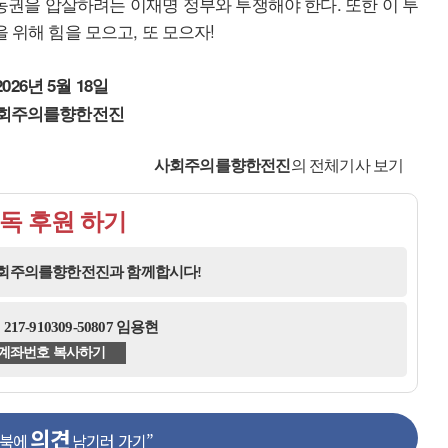
권을 압살하려는 이재명 정부와 투쟁해야 한다. 또한 이 투
 위해 힘을 모으고, 또 모으자!
2026년 5월 18일
회주의를향한전진
사회주의를향한전진
의 전체기사 보기
독 후원 하기
사회주의를향한전진과 함께합시다!
17-910309-50807 임용현
계좌번호 복사하기
의견
스북에
남기러 가기”