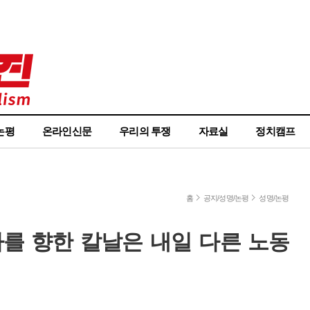
논평
온라인신문
우리의 투쟁
자료실
정치캠프
홈
공지/성명/논평
성명/논평
자를 향한 칼날은 내일 다른 노동