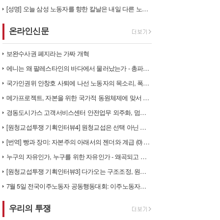
[성명] 오늘 삼성 노동자를 향한 칼날은 내일 다른 노동자를 향한다
온라인신문
보완수사권 폐지라는 가짜 개혁
에니는 왜 팔레스타인의 바다에서 물러났는가 - 총파업, 항구 봉쇄, 국제…
국가인권위 안창호 사퇴에 나선 노동자의 목소리, 폭염처럼 쏟아지는 불평등…
메가프로젝트, 자본을 위한 국가적 동원체제에 맞서 어떻게 싸울 것인가?
경동도시가스 고객서비스센터 안전업무 외주화, 멈춰라!
[원청교섭투쟁 기획인터뷰4] 원청교섭은 선택 아닌 필수! 7.15 총파업…
[번역] 빵과 장미: 자본주의 아래서의 젠더와 계급 (0) 들어가며
누구의 자유인가, 누구를 위한 자유인가 - 왜곡되고 박제된 광주를 넘어
[원청교섭투쟁 기획인터뷰3] 다가오는 구조조정, 원청책임 부품·서열노동자…
7월 5일 전국이주노동자 공동행동대회: 이주노동자들이 노동조합 가입을 선…
우리의 투쟁