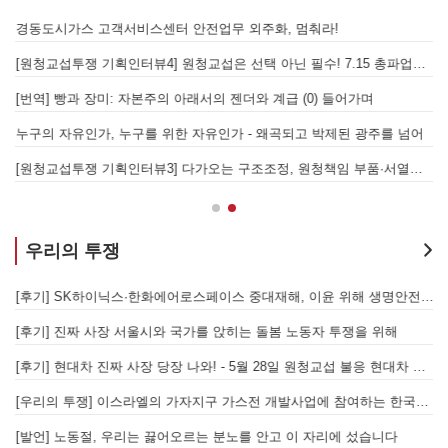
을 성사시킬 있는 힘은 법이 아니라 단결투쟁입니다" - 현대제철 비정규직지회 이상규 동지
경동도시가스 고객서비스센터 안전업무 외주화, 멈춰라!
[원청교섭투쟁 기획인터뷰4] 원청교섭은 선택 아닌 필수! 7.15 총파업은 자본에 원청교섭 시작을 알리는 첫걸음이자 선전포고다
보
물러났는가 - 총파업, 항구 봉쇄, 국제 연대가 만들어 낸 에너지 자본의 후퇴
[번역] 빵과 장미: 자본주의 아래서의 젠더와 계급 (0) 들어가며
 나선 노동자의 목소리, 폭염처럼 쏟아지는 불평등에 맞서 노동자계급의 메아리를!
누구의 자유인가, 누구를 위한 자유인가 - 왜곡되고 박제된 광주를 넘어
본을 위한 국가적 동원체제에 맞서 어떻게 싸울 것인가?
[원청교섭투쟁 기획인터뷰3] 다가오는 구조조정, 원청책임 부품·서열노동자 총고용 보장을 요구하며 공동파업에 나섭시다! - 현대
우리의 투쟁
합 가입을 선언하다
[후기] SK하이닉스·한화에어로스페이스 중대재해, 이윤 위해 생명안전을 위협하는 '첨단산업' 자본을 규탄하다
6월 26일 HD현대중공업 이주노동자 투쟁문화제, 이주노동자들의 함성과 노랫소리가 울산 동구 앞바다에 울려 퍼지다!
[후기] 진짜 사장 서울시와 국가를 앉히는 돌봄 노동자 투쟁을 위해
[후기] 현대차 진짜 사장 당장 나와! - 5월 28일 원청교섭 불응 현대차 규탄 금속노조 결의대회
[
[우리의 투쟁] 이스라엘의 가자지구 가스전 개발사업에 참여하는 한국석유공사 규탄 기자회견이 열리다.
"
노조의 길이 옳기에 투쟁하는 이주노동자
[발언] 노동절, 우리는 끓어오르는 분노를 안고 이 자리에 섰습니다