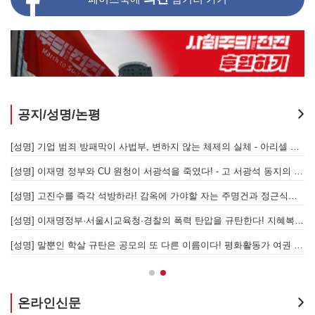
공지/성명/논평
[성명] 또다시 발생한 현대중공업 이주노동자 중대재해 - 현대중공업과 한국 정부, 우즈베키스탄 노동청을 규탄한다
[성명] 기업 범죄 방패막이 사법부, 변하지 않는 체제의 실체 - 아리셀 참사 주범 박순관 4년 선고에 부쳐
[성명] 이재명 정부와 CU 원청이 서광석을 죽였다! - 고 서광석 동지의 죽음을 애도하며
[
[성명] 고진수를 즉각 석방하라! 감옥에 가야할 자는 주명건과 정근식이다!
[
[성명] 이재명정부·서울시교육청·경찰의 폭력 탄압을 규탄한다! 지혜복 교사와 연대자들을 즉각 석방하라!
[
[성명] 말뿐인 학살 규탄은 공모의 또 다른 이름이다! 평화활동가 여권 무효화 지금 당장 철회하라!
[
온라인신문