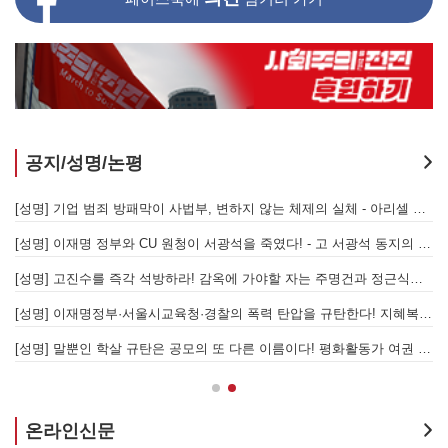
공지/성명/논평
[성명] 또다시 발생한 현대중공업 이주노동자 중대재해 - 현대중공업과 한국 정부, 우즈베키스탄 노동청을 규탄한다
[성명] 기업 범죄 방패막이 사법부, 변하지 않는 체제의 실체 - 아리셀 참사 주범 박순관 4년 선고에 부쳐
[성명] 이재명 정부와 CU 원청이 서광석을 죽였다! - 고 서광석 동지의 죽음을 애도하며
[
[성명] 고진수를 즉각 석방하라! 감옥에 가야할 자는 주명건과 정근식이다!
[
[성명] 이재명정부·서울시교육청·경찰의 폭력 탄압을 규탄한다! 지혜복 교사와 연대자들을 즉각 석방하라!
[
[성명] 말뿐인 학살 규탄은 공모의 또 다른 이름이다! 평화활동가 여권 무효화 지금 당장 철회하라!
[
온라인신문