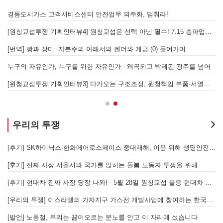
을 성사시킬 있는 힘은 법이 아니라 단결투쟁입니다" - 현대제철 비정규직지회 이상규 동지
경동도시가스 고객서비스센터 안전업무 외주화, 멈춰라!
[원청교섭투쟁 기획인터뷰4] 원청교섭은 선택 아닌 필수! 7.15 총파업은 자본에 원청교섭 시작을 알리는 첫걸음이자 선전포고다
보
물러났는가 - 총파업, 항구 봉쇄, 국제 연대가 만들어 낸 에너지 자본의 후퇴
[번역] 빵과 장미: 자본주의 아래서의 젠더와 계급 (0) 들어가며
 나선 노동자의 목소리, 폭염처럼 쏟아지는 불평등에 맞서 노동자계급의 메아리를!
누구의 자유인가, 누구를 위한 자유인가 - 왜곡되고 박제된 광주를 넘어
본을 위한 국가적 동원체제에 맞서 어떻게 싸울 것인가?
[원청교섭투쟁 기획인터뷰3] 다가오는 구조조정, 원청책임 부품·서열노동자 총고용 보장을 요구하며 공동파업에 나섭시다! - 현대
우리의 투쟁
합 가입을 선언하다
[후기] SK하이닉스·한화에어로스페이스 중대재해, 이윤 위해 생명안전을 위협하는 '첨단산업' 자본을 규탄하다
6월 26일 HD현대중공업 이주노동자 투쟁문화제, 이주노동자들의 함성과 노랫소리가 울산 동구 앞바다에 울려 퍼지다!
[후기] 진짜 사장 서울시와 국가를 앉히는 돌봄 노동자 투쟁을 위해
[후기] 현대차 진짜 사장 당장 나와! - 5월 28일 원청교섭 불응 현대차 규탄 금속노조 결의대회
[
[우리의 투쟁] 이스라엘의 가자지구 가스전 개발사업에 참여하는 한국석유공사 규탄 기자회견이 열리다.
"
노조의 길이 옳기에 투쟁하는 이주노동자
[발언] 노동절, 우리는 끓어오르는 분노를 안고 이 자리에 섰습니다