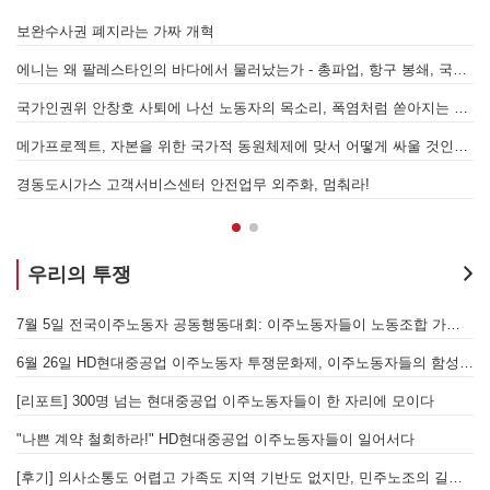
7.15 총파업은 자본에 원청교섭 시작을 알리는 첫걸음이자 선전포고다
보완수사권 폐지라는 가짜 개혁
에니는 왜 팔레스타인의 바다에서 물러났는가 - 총파업, 항구 봉쇄, 국제 연대가 만들어 낸 에너지 자본의 후퇴
[
어
국가인권위 안창호 사퇴에 나선 노동자의 목소리, 폭염처럼 쏟아지는 불평등에 맞서 노동자계급의 메아리를!
누
 요구하며 공동파업에 나섭시다! - 현대
메가프로젝트, 자본을 위한 국가적 동원체제에 맞서 어떻게 싸울 것인가?
합 가입을 선언하다
경동도시가스 고객서비스센터 안전업무 외주화, 멈춰라!
우리의 투쟁
[후기] SK하이닉스·한화에어로스페이스 중대재해, 이윤 위해 생명안전을 위협하는 '첨단산업' 자본을 규탄하다
7월 5일 전국이주노동자 공동행동대회: 이주노동자들이 노동조합 가입을 선언하다
6월 26일 HD현대중공업 이주노동자 투쟁문화제, 이주노동자들의 함성과 노랫소리가 울산 동구 앞바다에 울려 퍼지다!
[
월 28일 원청교섭 불응 현대차 규탄 금속노조 결의대회
[리포트] 300명 넘는 현대중공업 이주노동자들이 한 자리에 모이다
엘의 가자지구 가스전 개발사업에 참여하는 한국석유공사 규탄 기자회견이 열리다.
"나쁜 계약 철회하라!" HD현대중공업 이주노동자들이 일어서다
[후기] 의사소통도 어렵고 가족도 지역 기반도 없지만, 민주노조의 길이 옳기에 투쟁하는 이주노동자
[