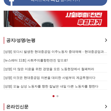
공지/성명/논평
지 않는 체제의 실체 - 아리셀 참사 주범 박순관 4년 선고에 부쳐
[성명] 또다시 발생한 현대중공업 이주노동자 중대재해 - 현대중공업과 한국 정부, 우즈베키스탄 노동청을 규탄한다
[성명] 이재명 정부와 CU 원청이 서광석을 죽였다! - 고 서광석 동지의 죽음을 애도하며
[뉴스레터 11호] 사회주의를향한전진 앞으로!
할 자는 주명건과 정근식이다!
[성명] 더 많은 이윤을 위한 경영을 모든 노동현장에서 철폐하라
[성명] 이재명정부·서울시교육청·경찰의 폭력 탄압을 규탄한다! 지혜복 교사와 연대자들을 즉각 석방하라!
[성명] 이것은 현대중공업 자본을 대리한 사법부의 계급투쟁이다
[성명] 말뿐인 학살 규탄은 공모의 또 다른 이름이다! 평화활동가 여권 무효화 지금 당장 철회하라!
[성명] 오늘 삼성 노동자를 향한 칼날은 내일 다른 노동자를 향한다
온라인신문