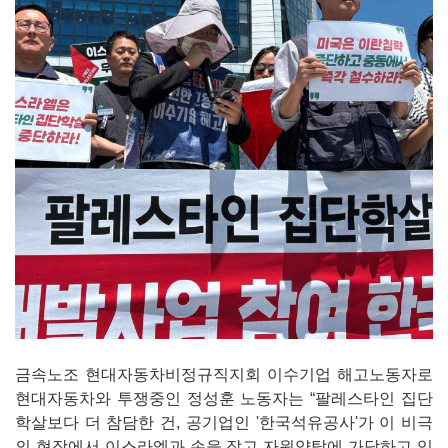
금속노조 현대자동차비정규직지회 이수기업 해고노동자로
현대자동차와 투쟁중인 정성훈 노동자는 “팔레스타인 집단
학살보다 더 참담한 건, 공기업인 '한국석유공사'가 이 비극
의 현장에서 이스라엘과 손을 잡고 자원약탈에 가담하고 있