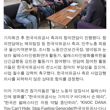
기자회견 후 한국석유공사 측과의 항의면담이 진행됐다. 항
의면담에는 해외팀장 등 한국석유공사 측과, 민주노총 최용
규 울산지역본부장, 조시형 노동안건보건국장, 뎡야핑과 눈
보라 팔레스타인평화연대 활동가, 팔레스타인평화를위한울
산긴급행동 강진관 활동가가 참여했다. 면담에 참여한 활동
가들은 한국석유공사의 컨소시엄 참여의 부당성을 짚으며,
사업 철수를 강력히 촉구했다. 한국석유공사 측은 사업강행
의사를 피력하지 않은 상태로 항의를 경청했다.
이어 기자회견 참가자들은 “울산 노동자 앞장서서 팔레스타
인에 평화를”, “한국석유공사는 가자지구 바다에서 손 떼라”,
“한국은 팔레스타인 자원 약탈 중단하라”, “KNOC DANA
You Can’t Hide. Stop Fueling Genocide(한국석유공사-다나