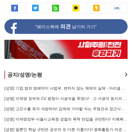
의견
“페이스북에
남기러 가기”
공지/성명/논평
[성명] 또다시 발생한 현대중공업 이주노동자 중대재해 - 현대중공업과 한국 정부, 우즈베키스탄 노동청을 규탄한다
[성명] 기업 범죄 방패막이 사법부, 변하지 않는 체제의 실체 - 아리셀 참사 주범 박순관 4년 선고에 부쳐
[성명] 이재명 정부와 CU 원청이 서광석을 죽였다! - 고 서광석 동지의 죽음을 애도하며
[
[성명] 고진수를 즉각 석방하라! 감옥에 가야할 자는 주명건과 정근식이다!
[
[성명] 이재명정부·서울시교육청·경찰의 폭력 탄압을 규탄한다! 지혜복 교사와 연대자들을 즉각 석방하라!
[
[성명] 말뿐인 학살 규탄은 공모의 또 다른 이름이다! 평화활동가 여권 무효화 지금 당장 철회하라!
[