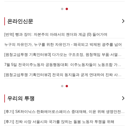
온라인신문
물러났는가 - 총파업, 항구 봉쇄, 국제 연대가 만들어 낸 에너지 자본의 후퇴
[번역] 빵과 장미: 자본주의 아래서의 젠더와 계급 (0) 들어가며
 나선 노동자의 목소리, 폭염처럼 쏟아지는 불평등에 맞서 노동자계급의 메아리를!
누구의 자유인가, 누구를 위한 자유인가 - 왜곡되고 박제된 광주를 넘어
본을 위한 국가적 동원체제에 맞서 어떻게 싸울 것인가?
[원청교섭투쟁 기획인터뷰3] 다가오는 구조조정, 원청책임 부품·서열노동자 총고용 보장을 요구하며 공동파업에 나섭시다! - 현대
7월 5일 전국이주노동자 공동행동대회: 이주노동자들이 노동조합 가입을 선언하다
경
7.15 총파업은 자본에 원청교섭 시작을 알리는 첫걸음이자 선전포고다
[원청교섭투쟁 기획인터뷰2] 전국의 동지들과 굳게 연대하여 진짜 사장과 당당하게 교섭하는 세상을 만들어갑시다! - 기아차지부
우리의 투쟁
합 가입을 선언하다
[후기] SK하이닉스·한화에어로스페이스 중대재해, 이윤 위해 생명안전을 위협하는 '첨단산업' 자본을 규탄하다
6월 26일 HD현대중공업 이주노동자 투쟁문화제, 이주노동자들의 함성과 노랫소리가 울산 동구 앞바다에 울려 퍼지다!
[후기] 진짜 사장 서울시와 국가를 앉히는 돌봄 노동자 투쟁을 위해