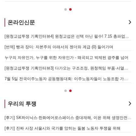
온라인신문
[원청교섭투쟁 기획인터뷰4] 원청교섭은 선택 아닌 필수! 7.15 총파업은 자본에 원청교섭 시작을 알리는 첫걸음이자 선전포고다
보
물러났는가 - 총파업, 항구 봉쇄, 국제 연대가 만들어 낸 에너지 자본의 후퇴
[번역] 빵과 장미: 자본주의 아래서의 젠더와 계급 (0) 들어가며
 나선 노동자의 목소리, 폭염처럼 쏟아지는 불평등에 맞서 노동자계급의 메아리를!
누구의 자유인가, 누구를 위한 자유인가 - 왜곡되고 박제된 광주를 넘어
본을 위한 국가적 동원체제에 맞서 어떻게 싸울 것인가?
[원청교섭투쟁 기획인터뷰3] 다가오는 구조조정, 원청책임 부품·서열노동자 총고용 보장을 요구하며 공동파업에 나섭시다! - 현대
7월 5일 전국이주노동자 공동행동대회: 이주노동자들이 노동조합 가입을 선언하다
경
우리의 투쟁
합 가입을 선언하다
[후기] SK하이닉스·한화에어로스페이스 중대재해, 이윤 위해 생명안전을 위협하는 '첨단산업' 자본을 규탄하다
6월 26일 HD현대중공업 이주노동자 투쟁문화제, 이주노동자들의 함성과 노랫소리가 울산 동구 앞바다에 울려 퍼지다!
[후기] 진짜 사장 서울시와 국가를 앉히는 돌봄 노동자 투쟁을 위해