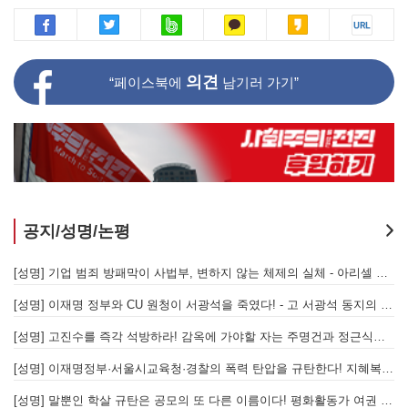
의견
“페이스북에
남기러 가기”
공지/성명/논평
[성명] 또다시 발생한 현대중공업 이주노동자 중대재해 - 현대중공업과 한국 정부, 우즈베키스탄 노동청을 규탄한다
[성명] 기업 범죄 방패막이 사법부, 변하지 않는 체제의 실체 - 아리셀 참사 주범 박순관 4년 선고에 부쳐
[성명] 이재명 정부와 CU 원청이 서광석을 죽였다! - 고 서광석 동지의 죽음을 애도하며
[
[성명] 고진수를 즉각 석방하라! 감옥에 가야할 자는 주명건과 정근식이다!
[
[성명] 이재명정부·서울시교육청·경찰의 폭력 탄압을 규탄한다! 지혜복 교사와 연대자들을 즉각 석방하라!
[
[성명] 말뿐인 학살 규탄은 공모의 또 다른 이름이다! 평화활동가 여권 무효화 지금 당장 철회하라!
[