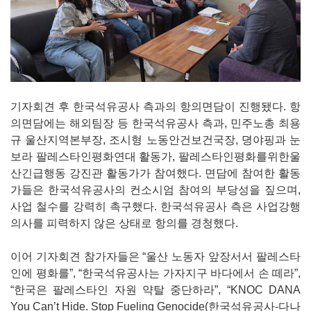
기자회견 후 한국석유공사 측과의 항의면담이 진행됐다. 항
의면담에는 해외팀장 등 한국석유공사 측과, 민주노총 최용
규 울산지역본부장, 조시형 노동안건보건국장, 뎡야핑과 눈
보라 팔레스타인평화연대 활동가, 팔레스타인평화를위한울
산긴급행동 강진관 활동가가 참여했다. 면담에 참여한 활동
가들은 한국석유공사의 컨소시엄 참여의 부당성을 짚으며,
사업 철수를 강력히 촉구했다. 한국석유공사 측은 사업강행
의사를 피력하지 않은 상태로 항의를 경청했다.
이어 기자회견 참가자들은 “울산 노동자 앞장서서 팔레스타
인에 평화를”, “한국석유공사는 가자지구 바다에서 손 떼라”,
“한국은 팔레스타인 자원 약탈 중단하라”, “KNOC DANA
You Can’t Hide. Stop Fueling Genocide(한국석유공사-다나