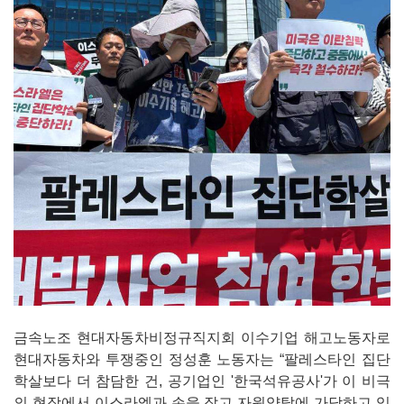
금속노조 현대자동차비정규직지회 이수기업 해고노동자로
현대자동차와 투쟁중인 정성훈 노동자는 “팔레스타인 집단
학살보다 더 참담한 건, 공기업인 '한국석유공사'가 이 비극
의 현장에서 이스라엘과 손을 잡고 자원약탈에 가담하고 있