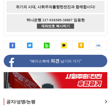
위기의 시대, 사회주의를향한전진과 함께합시다!
하나은행 217-910309-50807 임용현
계좌번호 복사하기
의견
“페이스북에
남기러 가기”
공지/성명/논평