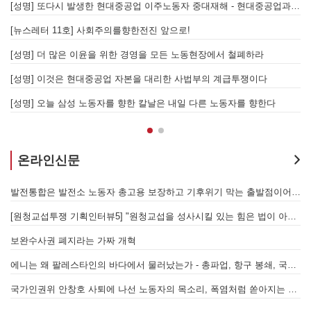
지 않는 체제의 실체 - 아리셀 참사 주범 박순관 4년 선고에 부쳐
[성명] 또다시 발생한 현대중공업 이주노동자 중대재해 - 현대중공업과 한국 정부, 우즈베키스탄 노동청을 규탄한다
[성명] 이재명 정부와 CU 원청이 서광석을 죽였다! - 고 서광석 동지의 죽음을 애도하며
[뉴스레터 11호] 사회주의를향한전진 앞으로!
할 자는 주명건과 정근식이다!
[성명] 더 많은 이윤을 위한 경영을 모든 노동현장에서 철폐하라
[성명] 이재명정부·서울시교육청·경찰의 폭력 탄압을 규탄한다! 지혜복 교사와 연대자들을 즉각 석방하라!
[성명] 이것은 현대중공업 자본을 대리한 사법부의 계급투쟁이다
[성명] 말뿐인 학살 규탄은 공모의 또 다른 이름이다! 평화활동가 여권 무효화 지금 당장 철회하라!
[성명] 오늘 삼성 노동자를 향한 칼날은 내일 다른 노동자를 향한다
온라인신문
본을 위한 국가적 동원체제에 맞서 어떻게 싸울 것인가?
발전통합은 발전소 노동자 총고용 보장하고 기후위기 막는 출발점이어야 한다!
[원청교섭투쟁 기획인터뷰5] "원청교섭을 성사시킬 있는 힘은 법이 아니라 단결투쟁입니다" - 현대제철 비정규직지회 이상규 동지
경
7.15 총파업은 자본에 원청교섭 시작을 알리는 첫걸음이자 선전포고다
보완수사권 폐지라는 가짜 개혁
에니는 왜 팔레스타인의 바다에서 물러났는가 - 총파업, 항구 봉쇄, 국제 연대가 만들어 낸 에너지 자본의 후퇴
[
어
국가인권위 안창호 사퇴에 나선 노동자의 목소리, 폭염처럼 쏟아지는 불평등에 맞서 노동자계급의 메아리를!
누