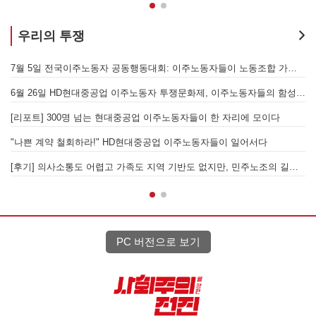
우리의 투쟁
[후기] SK하이닉스·한화에어로스페이스 중대재해, 이윤 위해 생명안전을 위협하는 '첨단산업' 자본을 규탄하다
7월 5일 전국이주노동자 공동행동대회: 이주노동자들이 노동조합 가입을 선언하다
6월 26일 HD현대중공업 이주노동자 투쟁문화제, 이주노동자들의 함성과 노랫소리가 울산 동구 앞바다에 울려 퍼지다!
[
월 28일 원청교섭 불응 현대차 규탄 금속노조 결의대회
[리포트] 300명 넘는 현대중공업 이주노동자들이 한 자리에 모이다
엘의 가자지구 가스전 개발사업에 참여하는 한국석유공사 규탄 기자회견이 열리다.
"나쁜 계약 철회하라!" HD현대중공업 이주노동자들이 일어서다
[후기] 의사소통도 어렵고 가족도 지역 기반도 없지만, 민주노조의 길이 옳기에 투쟁하는 이주노동자
[
PC 버전으로 보기