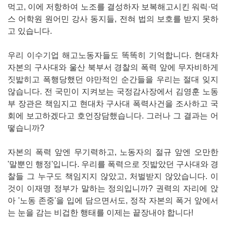
먹고, 이에 저항하여 노조를 결성하자 보복해고시킨 워릭·덕
스 어학원 원어민 강사 동지들, 전혀 법의 보호를 받지 못하
고 있습니다.
​우리 이수기업 해고노동자들도 똑똑히 기억합니다. 현대차
자본의 구사대와 울산 북부서 경찰의 폭력 앞에 무자비하게
짓밟히고 폭행당했던 야만적인 순간들을 우리는 절대 잊지
않습니다. 전 국민이 지켜보는 국정감사장에서 김영훈 노동
부 장관은 책임지고 현대차 구사대 폭력사건을 조사하고 국
회에 보고하겠다고 호언장담했습니다. 그러나 그 결과는 어
떻습니까?
자본의 폭력 앞엔 무기력하고, 노동자의 절규 앞엔 오만한
'말뿐인 행정'입니다. 우리를 폭력으로 짓밟았던 구사대와 경
찰들 그 누구도 책임지지 않았고, 처벌받지 않았습니다. 이
것이 이재명 정부가 말하는 정의입니까? 권력의 자리에 앉
아 '노동 존중'을 입에 담으면서도, 정작 자본의 폭거 앞에서
는 눈을 감는 비겁한 행태를 이제는 끝장내야 합니다!