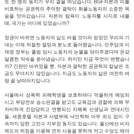
​또 한 명의 동지가 우리 곁을 떠났습니다. BGF자본과 이를
비호하는 공권력의 추악한 결탁이 화물노동자의 소중한 목
숨을 앗아갔습니다. 자본의 탐욕이 노동자를 사지로 내몰
때, 국가는 어디에 있었습니까?
정권이 바뀌면 노동자의 삶도 바뀔 것이라 믿었던 우리의 기
대는 이제 처절한 절망과 분노로 돌아왔습니다. ​민주당과 이
재명 정부는 출범 당시 노동자의 눈물을 닦아주겠다며 온갖
달콤한 약속을 쏟아냈습니다. 하지만 지금 무엇이 변했습니
까? 간판만 바뀌었을 뿐, 자본과 결탁한 공권력의 칼날은 조
금도 무뎌지지 않았습니다. 지금도 노동자의 삶은 여전히 벼
랑 끝 낭떠러지입니다.
서울에서 성폭력 피해학생을 보호하려다 억울하게 해임되
시고 부당전보 승소판결을 받고도 교육감과 경찰에 의해 무
자비하게 진압당하고 연행되신 지혜복 선생님과 연대시민
들, 세종호텔 자본과 사법부에 낙인찍혀 아무 죄도 없이 구
속까지 당한 고진수 지부장 동지도 있습니다. 울산에선 비자
제도의 허점을 이용해 연차 사용을 못하게 막고 수당도 떼어